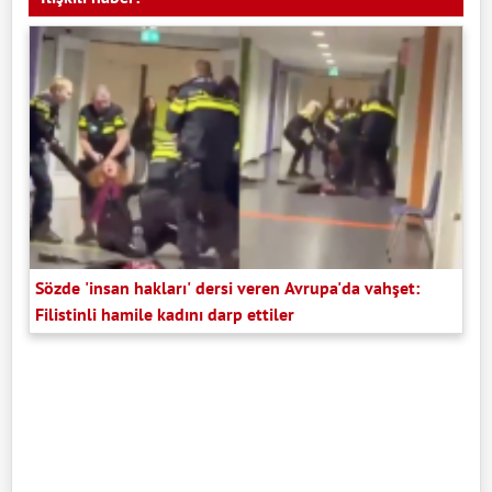
Sözde 'insan hakları' dersi veren Avrupa'da vahşet:
Filistinli hamile kadını darp ettiler