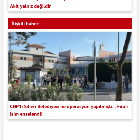
Akit yalnız değildir
İlişkili haber:
CHP'li Silivri Belediyesi'ne operasyon yapılmıştı... Firari
isim enselendi!