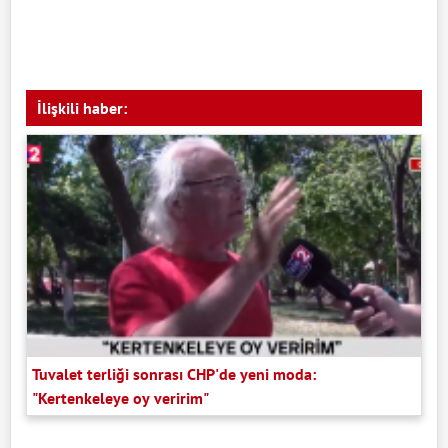
İlişkili haber:
Tuvalet terliği sonrası CHP'de yeni moda:
"Kertenkeleye oy veririm"