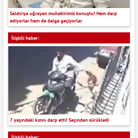
Saldırıya uğrayan muhabirimiz konuştu! Hem darp
ediyorlar hem de dalga geçiyorlar
İlişkili haber:
7 yaşındaki kızını darp etti! Saçından sürükledi
İlişkili haber: