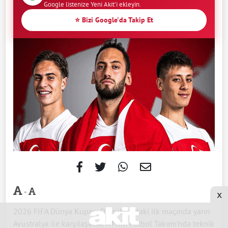
Google listenize Yeni Akit'i ekleyin.
⭐ Bizi Google'da Takip Et
-
x
2026 FIFA Dünya Kupası D Grubu'ndaki ilk maçında yarın
Avustralya ile karşılaşacak A Milli Futbol Takımı'nda teknik