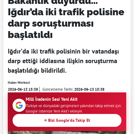
Bakanlık duyurdu…
Iğdır’da iki trafik polisine
darp soruşturması
başlatıldı
Iğdır’da iki trafik polisinin bir vatandaşı
darp ettiği iddiasına ilişkin soruşturma
başlatıldığı bildirildi.
Haber Merkezi
2026-06-13 15:38
Güncelleme Tarihi:
2026-06-13 15:38
Milli İradenin Sesi Yeni Akit
Türkiye ve dünyadaki gelişmeleri yakından takip etmek için
Google listenize Yeni Akit'i ekleyin.
⭐ Bizi Google'da Takip Et