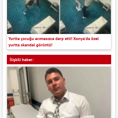
Yurtta çocuğu acımasızca darp etti! Konya'da özel
yurtta skandal görüntü!
İlişkili haber: