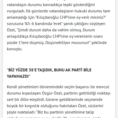
vatandaşın durumu kavradıkça tepki gösterdiğini
vurguladı. İlk günlerde vatandaşların hukuki durumu tam
anlamadığı için "Kılıçdaroğlu CHP’sine oy verir misiniz?"
sorusuna %5-6 bandında "evet" yanıtı çıktığını söyleyen
Özel, "Şimdi durum daha da vahim olmuş. Durum
anlaşıldıkça Kılıçdaroğlu CHP’sine oy verenlerin oranı
yüzde 1’lere düşmüş. Düşünebiliyor musunuz!" şeklinde
konuştu.
"BİZ YÜZDE 38'E TAŞIDIK, BUNU AK PARTİ BİLE
YAPAMAZDI"
Kendi yönetimleri dönemindeki seçim başarısı ile mevcut
durumu kıyaslayan Özgür Özel, partinin getirildiği noktayı
sert bir dille eleştirdi. Göreve geldiklerinde seçmende
büyük bir kırgınlık olduğunu hatırlatan Özel, sözlerini
şöyle noktaladı: "Biz bu partinin yönetimine talip