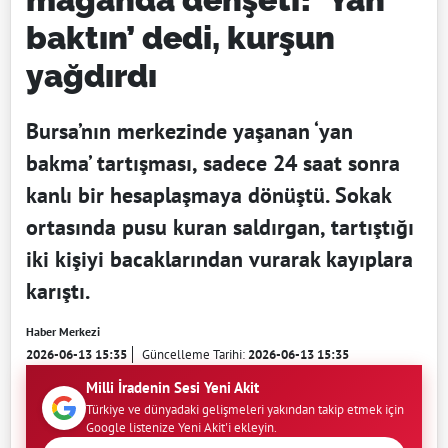
baktın’ dedi, kurşun
yağdırdı
Bursa’nın merkezinde yaşanan ‘yan
bakma’ tartışması, sadece 24 saat sonra
kanlı bir hesaplaşmaya dönüştü. Sokak
ortasında pusu kuran saldırgan, tartıştığı
iki kişiyi bacaklarından vurarak kayıplara
karıştı.
Haber Merkezi
2026-06-13 15:35
Güncelleme Tarihi:
2026-06-13 15:35
Milli İradenin Sesi Yeni Akit
Türkiye ve dünyadaki gelişmeleri yakından takip etmek için
Google listenize Yeni Akit'i ekleyin.