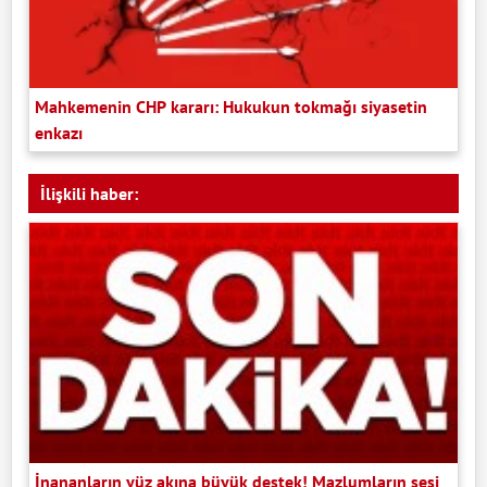
Mahkemenin CHP kararı: Hukukun tokmağı siyasetin
enkazı
İlişkili haber:
İnananların yüz akına büyük destek! Mazlumların sesi