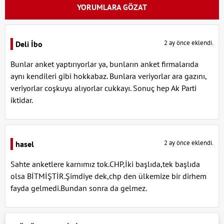
YORUMLARA GÖZAT
2 ay önce eklendi.
Deli İbo
Bunlar anket yaptırıyorlar ya, bunların anket firmalarıda
aynı kendileri gibi hokkabaz. Bunlara veriyorlar ara gazını,
veriyorlar coşkuyu alıyorlar cukkayı. Sonuç hep Ak Parti
iktidar.
2 ay önce eklendi.
hasel
Sahte anketlere karnımız tok.CHP,İki başlıda,tek başlıda
olsa BİTMİŞTİR.Şimdiye dek,chp den ülkemize bir dirhem
fayda gelmedi.Bundan sonra da gelmez.