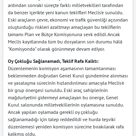
ardından sonraki süreçte farklı milletvekilleri tarafından
da benzer içerikte yeni kanun teklifleri Meclis'e sunuldu.
Eski araçların çevre, ekonomi ve trafik güvenliği açısından
oluşturduğu riskleri azaltmayı amaçlayan bu tekliflerin
tamamı Plan ve Bütçe Komisyonuna sevk edildi. Ancak
Meclis kayıtlarında tüm bu dosyaların son durumu hâlâ
"Komisyonda" olarak görünmeye devam ediyor.
Oy Çokluğu Sağlanamadı, Teklif Rafa Kalktı:
Düzenlemenin komisyon aşamasının tamamlanması
beklenmeden doğrudan Genel Kurul gündemine alınması
ve yasalaşma sürecinin hızlandırılması amacıyla Meclis'e
bir grup önergesi sunuldu. Eski araç sahiplerinin
mağduriyetini gidermeyi amaçlayan bu önerge, Genel
Kurul salonunda milletvekillerinin oylamasına sunuldu.
Ancak yapılan oylamada gerekli oy çokluğu
sağlanamadığı için talep reddedildi ve hurda teşviki
düzenlemesi yeniden komisyon sürecine bırakılarak rafa
kalkmış oldu.