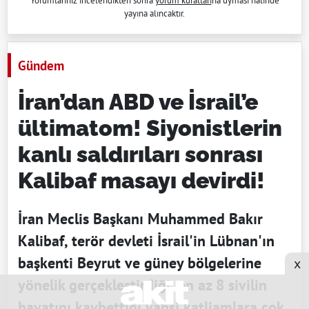
Yorumlarınız incelendikten sonra
yorum kuralları
na uyması halinde
yayına alıncaktır.
Gündem
İran’dan ABD ve İsrail’e
ültimatom! Siyonistlerin
kanlı saldırıları sonrası
Kalibaf masayı devirdi!
İran Meclis Başkanı Muhammed Bakır
Kalibaf, terör devleti İsrail'in Lübnan'ın
başkenti Beyrut ve güney bölgelerine
x
yönelik gerçekleştirdiği, en az 8 sivilin
hayatını kaybettiği vahşi katliamlara çok