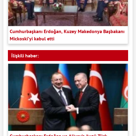
Cumhurbaşkanı Erdoğan, Kuzey Makedonya Başbakanı
Mickoski’yi kabul etti
İlişkili haber:
Cumhurbaşkanı Erdoğan ve Aliyev’e övgü Türk