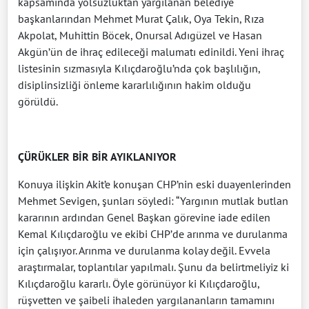
kapsamında yolsuzluktan yargılanan belediye
başkanlarından Mehmet Murat Çalık, Oya Tekin, Rıza
Akpolat, Muhittin Böcek, Onursal Adıgüzel ve Hasan
Akgün’ün de ihraç edileceği malumatı edinildi. Yeni ihraç
listesinin sızmasıyla Kılıçdaroğlu’nda çok başlılığın,
disiplinsizliği önleme kararlılığının hakim olduğu
görüldü.
ÇÜRÜKLER BİR BİR AYIKLANIYOR
Konuya ilişkin Akit’e konuşan CHP’nin eski duayenlerinden
Mehmet Sevigen, şunları söyledi: “Yargının mutlak butlan
kararının ardından Genel Başkan görevine iade edilen
Kemal Kılıçdaroğlu ve ekibi CHP’de arınma ve durulanma
için çalışıyor. Arınma ve durulanma kolay değil. Evvela
araştırmalar, toplantılar yapılmalı. Şunu da belirtmeliyiz ki
Kılıçdaroğlu kararlı. Öyle görünüyor ki Kılıçdaroğlu,
rüşvetten ve şaibeli ihaleden yargılananların tamamını