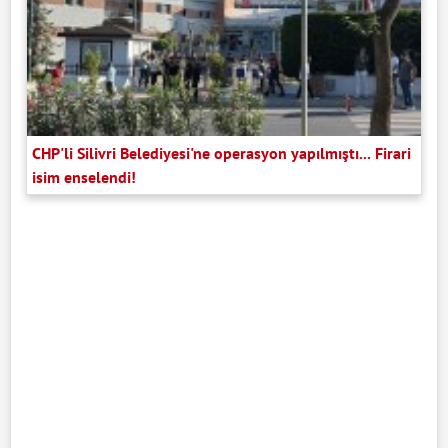
CHP'li Silivri Belediyesi'ne operasyon yapılmıştı... Firari
isim enselendi!