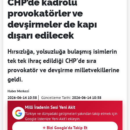
CHP’de kadrolu
provokatörler ve
devşirmeler de kapı
dışarı edilecek
Hırsızlığa, yolsuzluğa bulaşmış isimlerin
tek tek ihraç edildiği CHP’de sıra
provokatör ve devşirme milletvekillerine
geldi.
Haber Merkezi
2026-06-14 10:58
Güncelleme Tarihi:
2026-06-14 10:58
Milli İradenin Sesi Yeni Akit
Türkiye ve dünyadaki gelişmeleri yakından takip etmek için
Google listenize Yeni Akit'i ekleyin.
⭐ Bizi Google'da Takip Et