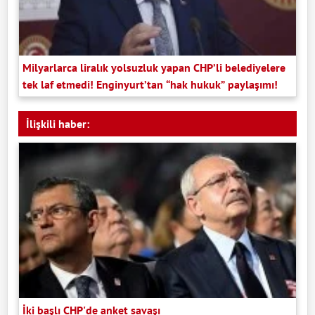
Milyarlarca liralık yolsuzluk yapan CHP’li belediyelere
tek laf etmedi! Enginyurt’tan “hak hukuk” paylaşımı!
İlişkili haber:
İki başlı CHP'de anket savaşı