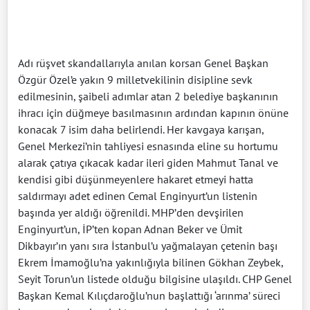
Adı rüşvet skandallarıyla anılan korsan Genel Başkan
Özgür Özel’e yakın 9 milletvekilinin disipline sevk
edilmesinin, şaibeli adımlar atan 2 belediye başkanının
ihracı için düğmeye basılmasının ardından kapının önüne
konacak 7 isim daha belirlendi. Her kavgaya karışan,
Genel Merkezi’nin tahliyesi esnasında eline su hortumu
alarak çatıya çıkacak kadar ileri giden Mahmut Tanal ve
kendisi gibi düşünmeyenlere hakaret etmeyi hatta
saldırmayı adet edinen Cemal Enginyurt’un listenin
başında yer aldığı öğrenildi. MHP’den devşirilen
Enginyurt’un, İP’ten kopan Adnan Beker ve Ümit
Dikbayır’ın yanı sıra İstanbul’u yağmalayan çetenin başı
Ekrem İmamoğlu’na yakınlığıyla bilinen Gökhan Zeybek,
Seyit Torun’un listede olduğu bilgisine ulaşıldı. CHP Genel
Başkan Kemal Kılıçdaroğlu’nun başlattığı ‘arınma’ süreci