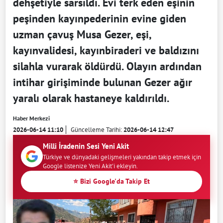
dehşetiyle sarsıldı. Evi terk eden eşinin
peşinden kayınpederinin evine giden
uzman çavuş Musa Gezer, eşi,
kayınvalidesi, kayınbiraderi ve baldızını
silahla vurarak öldürdü. Olayın ardından
intihar girişiminde bulunan Gezer ağır
yaralı olarak hastaneye kaldırıldı.
Haber Merkezi
2026-06-14 11:10
Güncelleme Tarihi:
2026-06-14 12:47
Milli İradenin Sesi Yeni Akit
Türkiye ve dünyadaki gelişmeleri yakından takip etmek için
Google listenize Yeni Akit'i ekleyin.
⭐ Bizi Google'da Takip Et