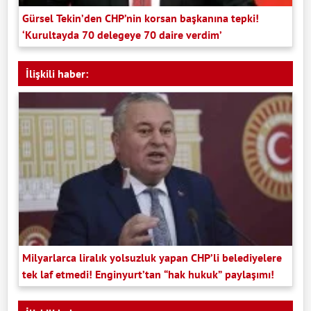
Gürsel Tekin’den CHP’nin korsan başkanına tepki!
‘Kurultayda 70 delegeye 70 daire verdim’
İlişkili haber:
Milyarlarca liralık yolsuzluk yapan CHP’li belediyelere
tek laf etmedi! Enginyurt’tan “hak hukuk” paylaşımı!