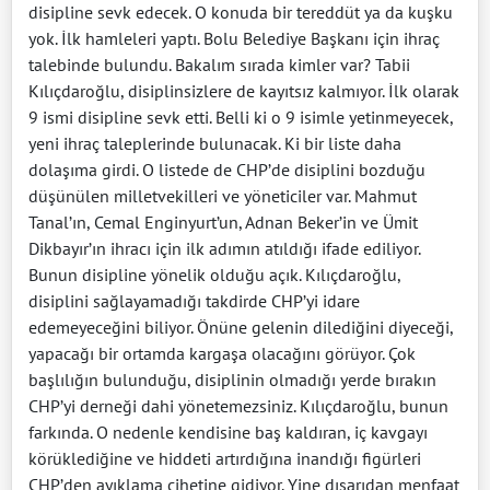
disipline sevk edecek. O konuda bir tereddüt ya da kuşku
yok. İlk hamleleri yaptı. Bolu Belediye Başkanı için ihraç
talebinde bulundu. Bakalım sırada kimler var? Tabii
Kılıçdaroğlu, disiplinsizlere de kayıtsız kalmıyor. İlk olarak
9 ismi disipline sevk etti. Belli ki o 9 isimle yetinmeyecek,
yeni ihraç taleplerinde bulunacak. Ki bir liste daha
dolaşıma girdi. O listede de CHP’de disiplini bozduğu
düşünülen milletvekilleri ve yöneticiler var. Mahmut
Tanal’ın, Cemal Enginyurt’un, Adnan Beker’in ve Ümit
Dikbayır’ın ihracı için ilk adımın atıldığı ifade ediliyor.
Bunun disipline yönelik olduğu açık. Kılıçdaroğlu,
disiplini sağlayamadığı takdirde CHP’yi idare
edemeyeceğini biliyor. Önüne gelenin dilediğini diyeceği,
yapacağı bir ortamda kargaşa olacağını görüyor. Çok
başlılığın bulunduğu, disiplinin olmadığı yerde bırakın
CHP’yi derneği dahi yönetemezsiniz. Kılıçdaroğlu, bunun
farkında. O nedenle kendisine baş kaldıran, iç kavgayı
körüklediğine ve hiddeti artırdığına inandığı figürleri
CHP’den ayıklama cihetine gidiyor. Yine dışarıdan menfaat