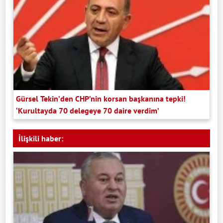
Gürsel Tekin’den CHP’nin korsan başkanına tepki!
‘Kurultayda 70 delegeye 70 daire verdim’
İlişkili haber: