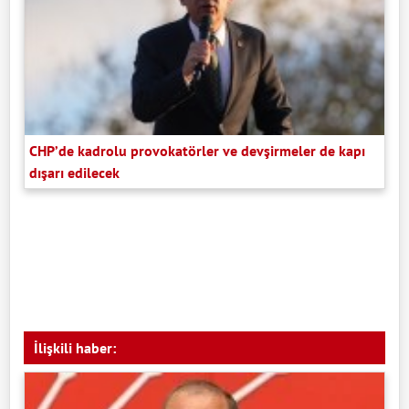
CHP’de kadrolu provokatörler ve devşirmeler de kapı
dışarı edilecek
İlişkili haber: