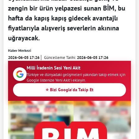
zengin bir ürün yelpazesi sunan BİM, bu
hafta da kapış kapış gidecek avantajlı
fiyatlarıyla alışveriş severlerin akınına
uğrayacak.
Haber Merkezi
2026-06-05 17:26
Güncelleme Tarihi:
2026-06-05 17:26
Milli İradenin Sesi Yeni Akit
Türkiye ve dünyadaki gelişmeleri yakından takip etmek için
Google listenize Yeni Akit'i ekleyin.
⭐ Bizi Google'da Takip Et