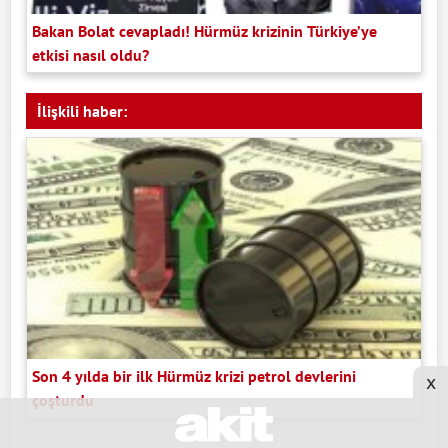
Bakan Bolat cevapladı! Hürmüz krizinin Türkiye’ye
etkisi nasıl oldu?
İlişkili haber:
Son 4 yılda bir ilk Hürmüz krizi petrol devlerini
x
çoşturdu