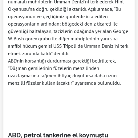
numaralı muhriplerin Umman Denizi’ni terk ederek Hint
Okyanusu’na doğru çekildiği aktarıldı. Açıklamada, "Bu
operasyonun ve geçtiğimiz günlerde icra edilen
operasyonların ardından; bölgedeki deniz ticareti ile
güvenliği baltalayan, tacizlerin odağında yer alan George
W. Bush görev grubu ile diğer muhriplerinin yanı sıra
amfibi hücum gemisi USS Tripoli de Umman Denizi’ni terk
etmek zorunda kaldı" denildi.
ABD’nin korsanlığı durdurması gerektiği belirtilerek,
"Düşman gemilerinin füzelerin menzilinden
uzaklaşmasına rağmen ihtiyaç duyulursa daha uzun
menzilli füzeler kullanılacaktır" uyarısında bulunuldu.
ABD, petrol tankerine el koymuştu