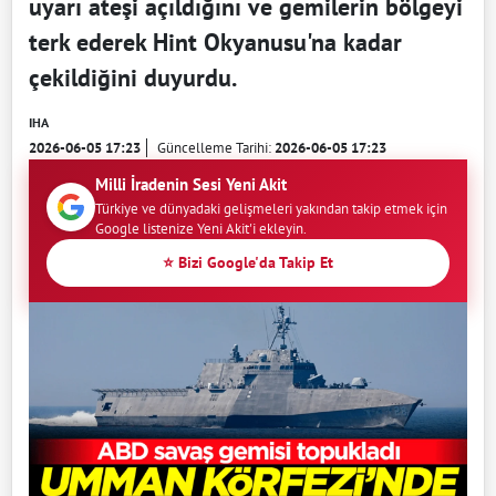
uyarı ateşi açıldığını ve gemilerin bölgeyi
terk ederek Hint Okyanusu'na kadar
çekildiğini duyurdu.
IHA
2026-06-05 17:23
Güncelleme Tarihi:
2026-06-05 17:23
Milli İradenin Sesi Yeni Akit
Türkiye ve dünyadaki gelişmeleri yakından takip etmek için
Google listenize Yeni Akit'i ekleyin.
⭐ Bizi Google'da Takip Et