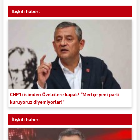
İlişkili haber:
CHP’li isimden Özelcilere kapak! “Mertçe yeni parti
kuruyoruz diyemiyorlar!”
İlişkili haber: