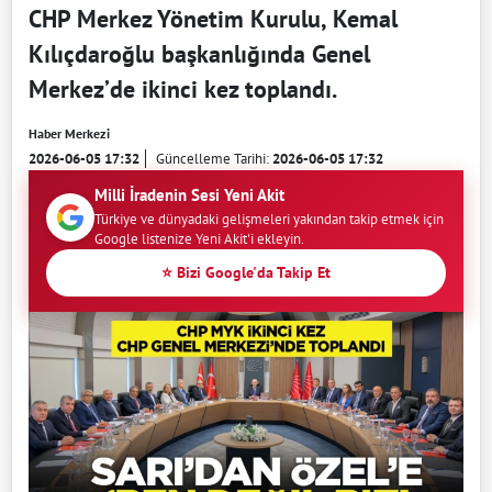
CHP Merkez Yönetim Kurulu, Kemal
Kılıçdaroğlu başkanlığında Genel
Merkez’de ikinci kez toplandı.
Haber Merkezi
2026-06-05 17:32
Güncelleme Tarihi:
2026-06-05 17:32
Milli İradenin Sesi Yeni Akit
Türkiye ve dünyadaki gelişmeleri yakından takip etmek için
Google listenize Yeni Akit'i ekleyin.
⭐ Bizi Google'da Takip Et