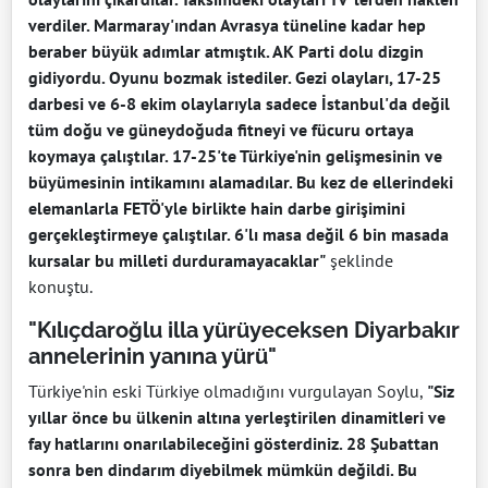
verdiler. Marmaray'ından Avrasya tüneline kadar hep
beraber büyük adımlar atmıştık. AK Parti dolu dizgin
gidiyordu. Oyunu bozmak istediler. Gezi olayları, 17-25
darbesi ve 6-8 ekim olaylarıyla sadece İstanbul'da değil
tüm doğu ve güneydoğuda fitneyi ve fücuru ortaya
koymaya çalıştılar. 17-25'te Türkiye'nin gelişmesinin ve
büyümesinin intikamını alamadılar. Bu kez de ellerindeki
elemanlarla FETÖ'yle birlikte hain darbe girişimini
gerçekleştirmeye çalıştılar. 6'lı masa değil 6 bin masada
kursalar bu milleti durduramayacaklar"
şeklinde
konuştu.
"Kılıçdaroğlu illa yürüyeceksen Diyarbakır
annelerinin yanına yürü"
Türkiye'nin eski Türkiye olmadığını vurgulayan Soylu,
"Siz
yıllar önce bu ülkenin altına yerleştirilen dinamitleri ve
fay hatlarını onarılabileceğini gösterdiniz. 28 Şubattan
sonra ben dindarım diyebilmek mümkün değildi. Bu