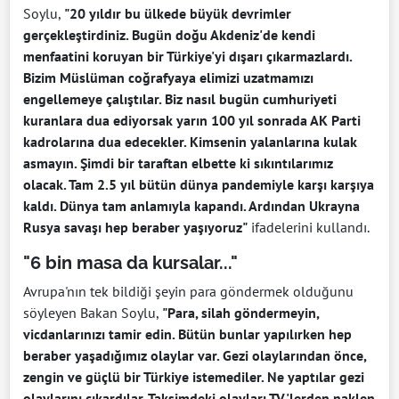
Soylu,
"20 yıldır bu ülkede büyük devrimler
gerçekleştirdiniz. Bugün doğu Akdeniz'de kendi
menfaatini koruyan bir Türkiye'yi dışarı çıkarmazlardı.
Bizim Müslüman coğrafyaya elimizi uzatmamızı
engellemeye çalıştılar. Biz nasıl bugün cumhuriyeti
kuranlara dua ediyorsak yarın 100 yıl sonrada AK Parti
kadrolarına dua edecekler. Kimsenin yalanlarına kulak
asmayın. Şimdi bir taraftan elbette ki sıkıntılarımız
olacak. Tam 2.5 yıl bütün dünya pandemiyle karşı karşıya
kaldı. Dünya tam anlamıyla kapandı. Ardından Ukrayna
Rusya savaşı hep beraber yaşıyoruz"
ifadelerini kullandı.
"6 bin masa da kursalar..."
Avrupa'nın tek bildiği şeyin para göndermek olduğunu
söyleyen Bakan Soylu,
"Para, silah göndermeyin,
vicdanlarınızı tamir edin. Bütün bunlar yapılırken hep
beraber yaşadığımız olaylar var. Gezi olaylarından önce,
zengin ve güçlü bir Türkiye istemediler. Ne yaptılar gezi
olaylarını çıkardılar. Taksimdeki olayları TV'lerden naklen