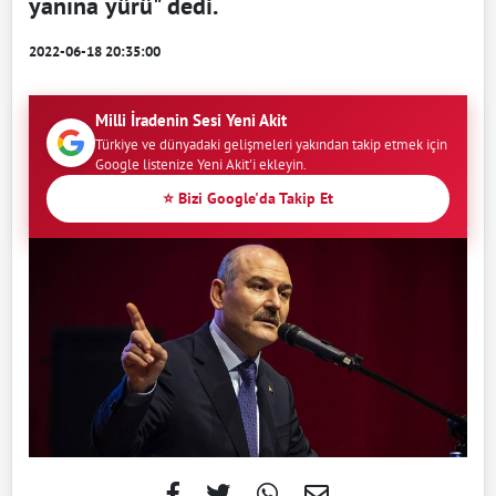
yanına yürü" dedi.
2022-06-18 20:35:00
Milli İradenin Sesi Yeni Akit
Türkiye ve dünyadaki gelişmeleri yakından takip etmek için
Google listenize Yeni Akit'i ekleyin.
⭐ Bizi Google'da Takip Et