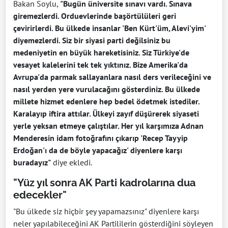
Bakan Soylu,
"Bugün üniversite sınavı vardı. Sınava
giremezlerdi. Orduevlerinde başörtülüleri geri
çevirirlerdi. Bu ülkede insanlar 'Ben Kürt'üm, Alevi'yim'
diyemezlerdi. Siz bir siyasi parti değilsiniz bu
medeniyetin en büyük hareketisiniz. Siz Türkiye'de
vesayet kalelerini tek tek yıktınız. Bize Amerika'da
Avrupa'da parmak sallayanlara nasıl ders verileceğini ve
nasıl yerden yere vurulacağını gösterdiniz. Bu ülkede
millete hizmet edenlere hep bedel ödetmek istediler.
Karalayıp iftira attılar. Ülkeyi zayıf düşürerek siyaseti
yerle yeksan etmeye çalıştılar. Her yıl karşımıza Adnan
Menderesin idam fotoğrafını çıkarıp 'Recep Tayyip
Erdoğan'ı da de böyle yapacağız' diyenlere karşı
buradayız"
diye ekledi.
"Yüz yıl sonra AK Parti kadrolarına dua
edecekler"
"Bu ülkede siz hiçbir şey yapamazsınız" diyenlere karşı
neler yapılabileceğini AK Partililerin gösterdiğini söyleyen