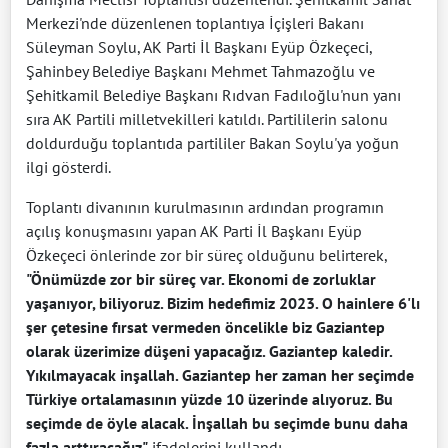
Merkezi'nde düzenlenen toplantıya İçişleri Bakanı
Süleyman Soylu, AK Parti İl Başkanı Eyüp Özkeçeci,
Şahinbey Belediye Başkanı Mehmet Tahmazoğlu ve
Şehitkamil Belediye Başkanı Rıdvan Fadıloğlu'nun yanı
sıra AK Partili milletvekilleri katıldı. Partililerin salonu
doldurduğu toplantıda partililer Bakan Soylu'ya yoğun
ilgi gösterdi.
Toplantı divanının kurulmasının ardından programın
açılış konuşmasını yapan AK Parti İl Başkanı Eyüp
Özkeçeci önlerinde zor bir süreç olduğunu belirterek,
"Önümüzde zor bir süreç var. Ekonomi de zorluklar
yaşanıyor, biliyoruz. Bizim hedefimiz 2023. O hainlere 6'lı
şer çetesine fırsat vermeden öncelikle biz Gaziantep
olarak üzerimize düşeni yapacağız. Gaziantep kaledir.
Yıkılmayacak inşallah. Gaziantep her zaman her seçimde
Türkiye ortalamasının yüzde 10 üzerinde alıyoruz. Bu
seçimde de öyle alacak. İnşallah bu seçimde bunu daha
fazla arttıracağız"
ifadelerini kullandı.