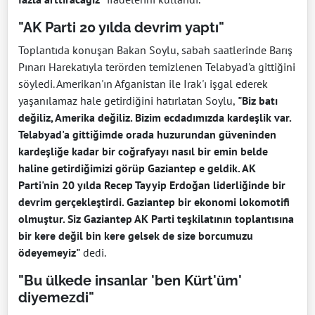
"AK Parti 20 yılda devrim yaptı"
Toplantıda konuşan Bakan Soylu, sabah saatlerinde Barış
Pınarı Harekatıyla terörden temizlenen Telabyad'a gittiğini
söyledi. Amerikan'ın Afganistan ile Irak'ı işgal ederek
yaşanılamaz hale getirdiğini hatırlatan Soylu,
"Biz batı
değiliz, Amerika değiliz. Bizim ecdadımızda kardeşlik var.
Telabyad'a gittiğimde orada huzurundan güveninden
kardeşliğe kadar bir coğrafyayı nasıl bir emin belde
haline getirdiğimizi görüp Gaziantep e geldik. AK
Parti'nin 20 yılda Recep Tayyip Erdoğan liderliğinde bir
devrim gerçekleştirdi. Gaziantep bir ekonomi lokomotifi
olmuştur. Siz Gaziantep AK Parti teşkilatının toplantısına
bir kere değil bin kere gelsek de size borcumuzu
ödeyemeyiz"
dedi.
"Bu ülkede insanlar 'ben Kürt'üm'
diyemezdi"