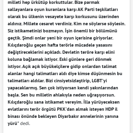
milleti hep ürkütüp korkuttular. Bize parmak
sallayanlara oyun kuranlara karşı AK Parti teşkilatları
olarak bu ülkenin vesayete karşı korkusunu üzerinden
aldınız. Millete cesaret verdiniz. Kim ne söylerse söylesin.
Siz istikametinizi bozmayın. İşin önemli bir bölümünü
geçtik. Şimdi onlar yeni bir oyun içerisine giriyorlar.
Kılıçdaroğlu geçen hafta terörle mücadele yasasını
değiştireceklerini açıkladı. Devletin teröre karşı elini
koluna bağlamak istiyor. Eski günlere geri dönmek
istiyor. Açık açık büyükelçilere gidip onlardan talimat
alanlar hangi talimatları aldı diye kimse düşünmesin bu
talimatları aldılar. Bizi cinsiyetsizleştirip, LGBT'yi
yapacaklarmış. Sen çok istiyorsan kendi yakınlarından
başla. Sen bu milletin ahlakıyla neden uğraşıyorsun.
Kılıçdaroğlu sana istikamet vereyim. İlla yürüyeceksen
evlatlarını terör örgütü PKK'dan almak isteyen HDP il
binası önünde bekleyen Diyarbakır annelerinin yanına
yürü"
dedi.