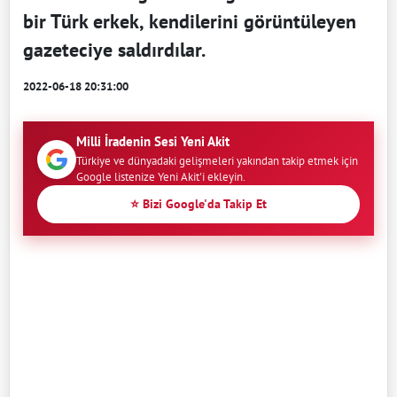
bir Türk erkek, kendilerini görüntüleyen
gazeteciye saldırdılar.
2022-06-18 20:31:00
Milli İradenin Sesi Yeni Akit
Türkiye ve dünyadaki gelişmeleri yakından takip etmek için
Google listenize Yeni Akit'i ekleyin.
⭐ Bizi Google'da Takip Et