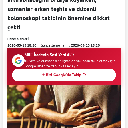
uzmanlar erken teşhis ve düzenli
kolonoskopi takibinin önemine dikkat
çekti.
Haber Merkezi
2026-03-13 18:20
Güncelleme Tarihi:
2026-03-13 18:20
Milli İradenin Sesi Yeni Akit
Türkiye ve dünyadaki gelişmeleri yakından takip etmek için
Google listenize Yeni Akit'i ekleyin.
⭐ Bizi Google'da Takip Et