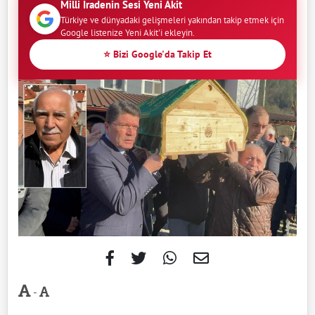
Milli İradenin Sesi Yeni Akit
Türkiye ve dünyadaki gelişmeleri yakından takip etmek için
Google listenize Yeni Akit'i ekleyin.
⭐ Bizi Google'da Takip Et
-