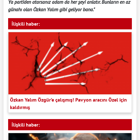
Ya partiden atarsanız adam da her şeyi anlatır. Bunların en az
günahı olan Özkan Yalım gibi geliyor bana."
İlişkili haber:
Özkan Yalım Özgür’e çalışmış! Pavyon aracını Özel için
kaldırmış
İlişkili haber: