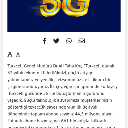
-
Turkcell Genel Müdürü Dr. Ali Taha Koç, “Turkcell olarak,
32 yıllık teknoloji liderliğimizi, güçlü altyapı
yatırımlarımız ve yenilikçi vizyonumuz ile istikrarlı bir
çizgide sürdürüyoruz. İlk çeyreğin son gününde Türkiye’yi
‘Turkcell gücünde 5G’ ile buluşturmanın gururunu
yaşadık. Güçlü teknolojik altyapımıza müşterilerimizin
gösterdiği teveccüh sayesinde yılın ilk üç aylık
döneminde toplam abone sayımız 44,5 milyona ulaştı.
Faturalı abone bazımız, net 661 bin artışla istikrarlı
büyümesini sürdürürken, faturalı abone oranımız yüzde