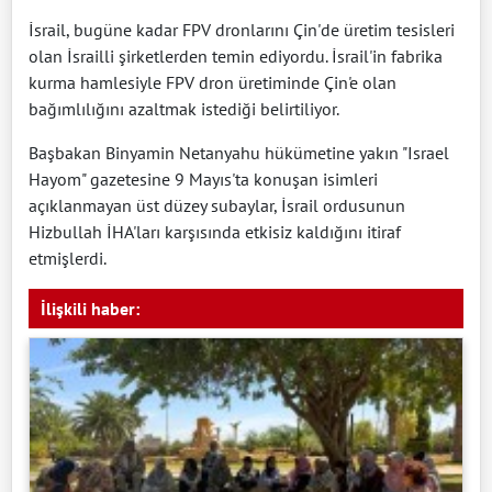
İsrail, bugüne kadar FPV dronlarını Çin'de üretim tesisleri
olan İsrailli şirketlerden temin ediyordu. İsrail'in fabrika
kurma hamlesiyle FPV dron üretiminde Çin'e olan
bağımlılığını azaltmak istediği belirtiliyor.
Başbakan Binyamin Netanyahu hükümetine yakın "Israel
Hayom" gazetesine 9 Mayıs'ta konuşan isimleri
açıklanmayan üst düzey subaylar, İsrail ordusunun
Hizbullah İHA'ları karşısında etkisiz kaldığını itiraf
etmişlerdi.
İlişkili haber: