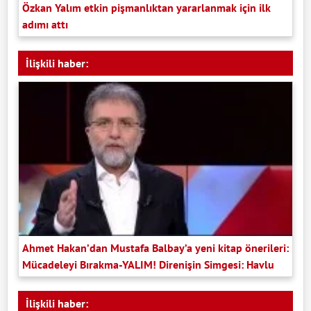
Özkan Yalım etkin pişmanlıktan yararlanmak için ilk
adımı attı
İlişkili haber:
Ahmet Hakan’dan Mustafa Balbay’a yeni kitap önerileri:
Mücadeleyi Bırakma-YALIM! Direnişin Simgesi: Havlu
İlişkili haber: