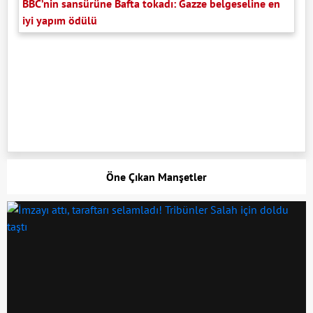
BBC’nin sansürüne Bafta tokadı: Gazze belgeseline en
iyi yapım ödülü
Öne Çıkan Manşetler