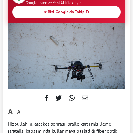
Google listenize Yeni Akit'i ekleyin.
⭐ Bizi Google'da Takip Et
-
Hizbullah'ın, ateşkes sonrası İsrail'e karşı misilleme
stratejisi kapsamında kullanmaya başladığı fiber optik