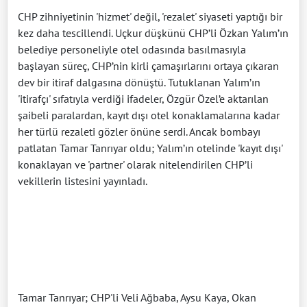
CHP zihniyetinin 'hizmet' değil, 'rezalet' siyaseti yaptığı bir
kez daha tescillendi. Uçkur düşkünü CHP’li Özkan Yalım’ın
belediye personeliyle otel odasında basılmasıyla
başlayan süreç, CHP’nin kirli çamaşırlarını ortaya çıkaran
dev bir itiraf dalgasına dönüştü. Tutuklanan Yalım’ın
'itirafçı' sıfatıyla verdiği ifadeler, Özgür Özel’e aktarılan
şaibeli paralardan, kayıt dışı otel konaklamalarına kadar
her türlü rezaleti gözler önüne serdi. Ancak bombayı
patlatan Tamar Tanrıyar oldu; Yalım’ın otelinde 'kayıt dışı'
konaklayan ve 'partner' olarak nitelendirilen CHP’li
vekillerin listesini yayınladı.
Tamar Tanrıyar; CHP'li Veli Ağbaba, Aysu Kaya, Okan