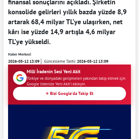
finansal sonuçlarını açıkladı. Şirketin
konsolide gelirleri yıllık bazda yüzde 8,9
artarak 68,4 milyar TL’ye ulaşırken, net
kârı ise yüzde 14,9 artışla 4,6 milyar
TL’ye yükseldi.
Haber Merkezi
2026-05-12 13:09
Güncelleme Tarihi:
2026-05-12 13:09
Milli İradenin Sesi Yeni Akit
Türkiye ve dünyadaki gelişmeleri yakından takip etmek için
Google listenize Yeni Akit'i ekleyin.
⭐ Bizi Google'da Takip Et