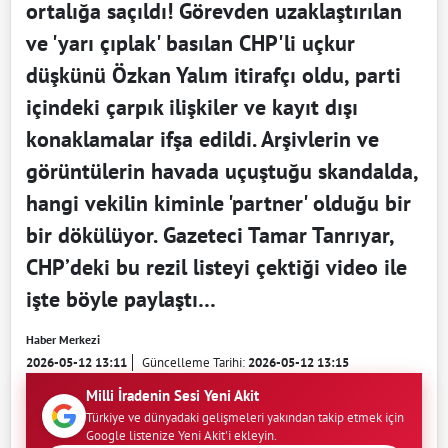
ortalığa saçıldı! Görevden uzaklaştırılan
ve 'yarı çıplak' basılan CHP'li uçkur
düşkünü Özkan Yalım itirafçı oldu, parti
içindeki çarpık ilişkiler ve kayıt dışı
konaklamalar ifşa edildi. Arşivlerin ve
görüntülerin havada uçuştuğu skandalda,
hangi vekilin kiminle 'partner' olduğu bir
bir dökülüyor. Gazeteci Tamar Tanrıyar,
CHP’deki bu rezil listeyi çektiği video ile
işte böyle paylaştı…
Haber Merkezi
2026-05-12 13:11
Güncelleme Tarihi:
2026-05-12 13:15
Milli İradenin Sesi Yeni Akit
Türkiye ve dünyadaki gelişmeleri yakından takip etmek için
Google listenize Yeni Akit'i ekleyin.