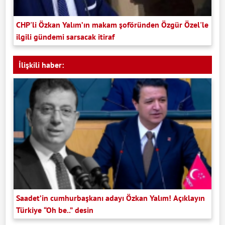
CHP'li Özkan Yalım’ın makam şoföründen Özgür Özel'le
ilgili gündemi sarsacak itiraf
İlişkili haber:
Saadet’in cumhurbaşkanı adayı Özkan Yalım! Açıklayın
Türkiye “Oh be..” desin