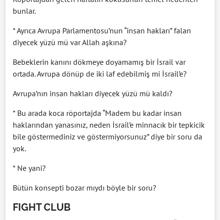
bunlar.
* Ayrıca Avrupa Parlamentosu’nun “insan hakları” falan
diyecek yüzü mü var Allah aşkına?
Bebeklerin kanını dökmeye doyamamış bir İsrail var
ortada. Avrupa dönüp de iki laf edebilmiş mi İsrail’e?
Avrupa’nın insan hakları diyecek yüzü mü kaldı?
* Bu arada koca röportajda “Madem bu kadar insan
haklarından yanasınız, neden İsrail’e minnacık bir tepkicik
bile göstermediniz ve göstermiyorsunuz” diye bir soru da
yok.
* Ne yani?
Bütün konsepti bozar mıydı böyle bir soru?
FIGHT CLUB