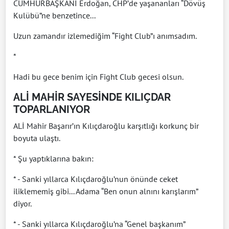
CUMHURBAŞKANI Erdoğan, CHP’de yaşananları “Dövüş
Kulübü”ne benzetince...
Uzun zamandır izlemediğim “Fight Club”ı anımsadım.
*
Hadi bu gece benim için Fight Club gecesi olsun.
ALİ MAHİR SAYESİNDE KILIÇDAR
TOPARLANIYOR
ALİ Mahir Başarır’ın Kılıçdaroğlu karşıtlığı korkunç bir
boyuta ulaştı.
* Şu yaptıklarına bakın:
* - Sanki yıllarca Kılıçdaroğlu’nun önünde ceket
iliklememiş gibi... Adama “Ben onun alnını karışlarım”
diyor.
* - Sanki yıllarca Kılıçdaroğlu’na “Genel başkanım”