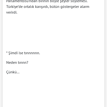
Parlamentosu’ndan birinin böyle şeyler söylemesi.
Türkiye’de ortalık karışırdı, bütün göstergeler alarm
verirdi.
* Şimdi ise tınnnnnn.
Neden tınnn?
Çünkü...