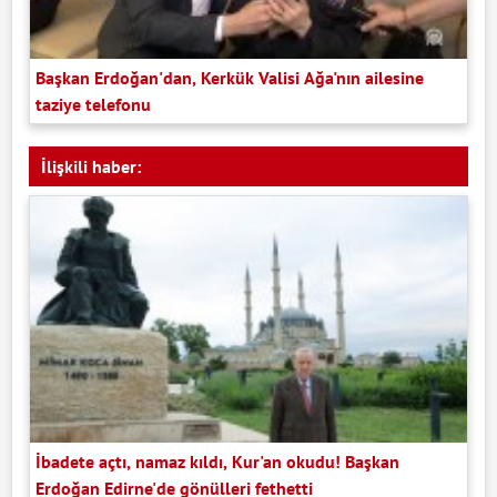
Başkan Erdoğan'dan, Kerkük Valisi Ağa'nın ailesine
taziye telefonu
İlişkili haber:
İbadete açtı, namaz kıldı, Kur'an okudu! Başkan
Erdoğan Edirne'de gönülleri fethetti