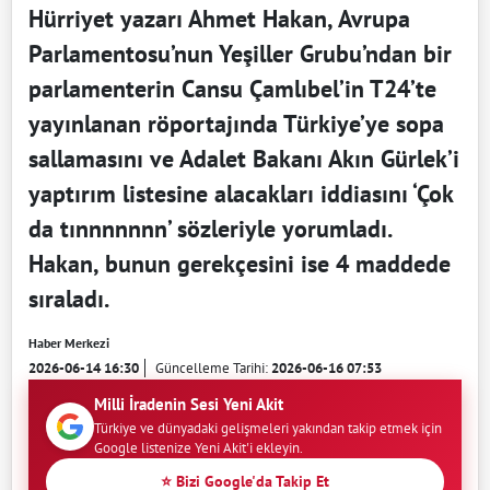
Hürriyet yazarı Ahmet Hakan, Avrupa
Parlamentosu’nun Yeşiller Grubu’ndan bir
parlamenterin Cansu Çamlıbel’in T24’te
yayınlanan röportajında Türkiye’ye sopa
sallamasını ve Adalet Bakanı Akın Gürlek’i
yaptırım listesine alacakları iddiasını ‘Çok
da tınnnnnnn’ sözleriyle yorumladı.
Hakan, bunun gerekçesini ise 4 maddede
sıraladı.
Haber Merkezi
2026-06-14 16:30
Güncelleme Tarihi:
2026-06-16 07:53
Milli İradenin Sesi Yeni Akit
Türkiye ve dünyadaki gelişmeleri yakından takip etmek için
Google listenize Yeni Akit'i ekleyin.
⭐ Bizi Google'da Takip Et