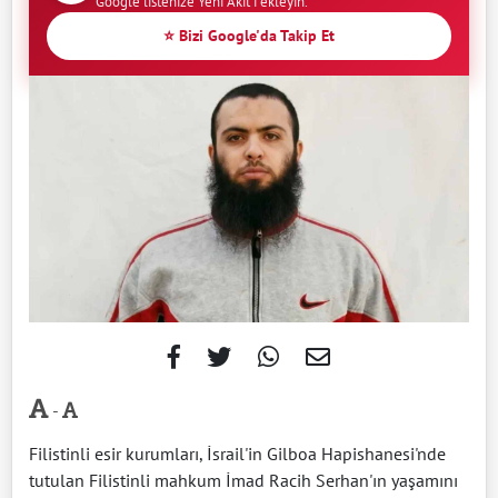
Google listenize Yeni Akit'i ekleyin.
⭐ Bizi Google'da Takip Et
-
Filistinli esir kurumları, İsrail'in Gilboa Hapishanesi'nde
tutulan Filistinli mahkum İmad Racih Serhan'ın yaşamını