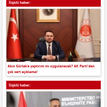
İlişkili haber:
Akın Gürlek'e yaptırım mı uygulanacak? AK Parti'den
çok sert açıklama!
İlişkili haber: