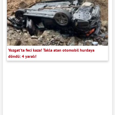
Yozgat'ta feci kaza! Takla atan otomobil hurdaya
döndü: 4 yaralı!