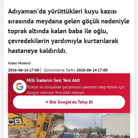
Adıyaman'da yürüttükleri kuyu kazısı
sırasında meydana gelen göçük nedeniyle
toprak altında kalan baba ile oğlu,
çevredekilerin yardımıyla kurtarılarak
hastaneye kaldırıldı.
Haber Merkezi
2026-06-14 17:00
Güncelleme Tarihi:
2026-06-14 17:00
Milli İradenin Sesi Yeni Akit
Türkiye ve dünyadaki gelişmeleri yakından takip etmek için
Google listenize Yeni Akit'i ekleyin.
⭐ Bizi Google'da Takip Et