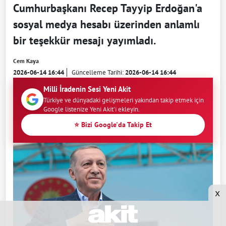
Cumhurbaşkanı Recep Tayyip Erdoğan'a
sosyal medya hesabı üzerinden anlamlı
bir teşekkür mesajı yayımladı.
Cem Kaya
2026-06-14 16:44
Güncelleme Tarihi:
2026-06-14 16:44
Milli İradenin Sesi Yeni Akit
Türkiye ve dünyadaki gelişmeleri yakından takip etmek için
Google listenize Yeni Akit'i ekleyin.
⭐ Bizi Google'da Takip Et
x