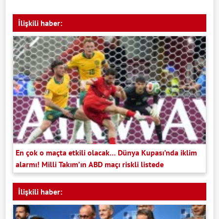
İlişkili haber:
En çok o maçta etkili olacak… Dünya Kupası’nda iklim
alarmı! Milli Takım’ın ABD maçı riskli listede
İlişkili haber: