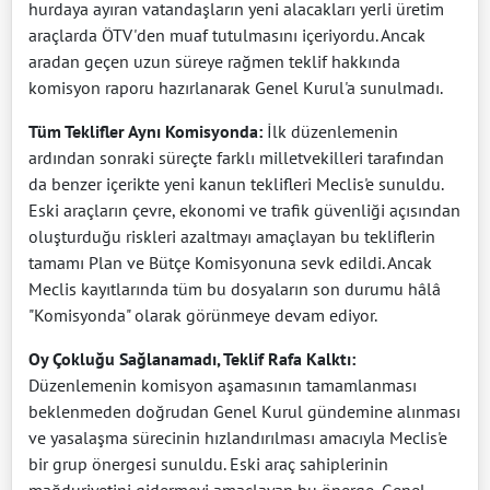
hurdaya ayıran vatandaşların yeni alacakları yerli üretim
araçlarda ÖTV'den muaf tutulmasını içeriyordu. Ancak
aradan geçen uzun süreye rağmen teklif hakkında
komisyon raporu hazırlanarak Genel Kurul'a sunulmadı.
Tüm Teklifler Aynı Komisyonda:
İlk düzenlemenin
ardından sonraki süreçte farklı milletvekilleri tarafından
da benzer içerikte yeni kanun teklifleri Meclis'e sunuldu.
Eski araçların çevre, ekonomi ve trafik güvenliği açısından
oluşturduğu riskleri azaltmayı amaçlayan bu tekliflerin
tamamı Plan ve Bütçe Komisyonuna sevk edildi. Ancak
Meclis kayıtlarında tüm bu dosyaların son durumu hâlâ
"Komisyonda" olarak görünmeye devam ediyor.
Oy Çokluğu Sağlanamadı, Teklif Rafa Kalktı:
Düzenlemenin komisyon aşamasının tamamlanması
beklenmeden doğrudan Genel Kurul gündemine alınması
ve yasalaşma sürecinin hızlandırılması amacıyla Meclis'e
bir grup önergesi sunuldu. Eski araç sahiplerinin
mağduriyetini gidermeyi amaçlayan bu önerge, Genel