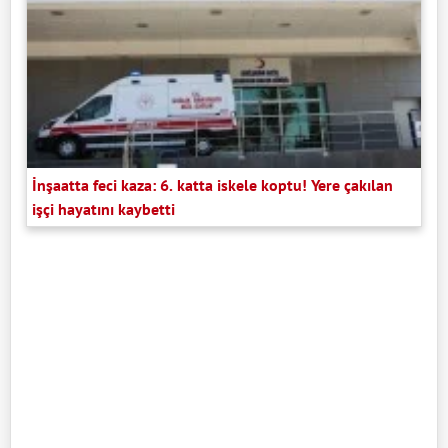
İnşaatta feci kaza: 6. katta iskele koptu! Yere çakılan
işçi hayatını kaybetti