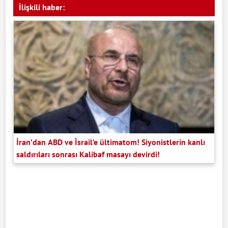
İlişkili haber:
İran’dan ABD ve İsrail’e ültimatom! Siyonistlerin kanlı
saldırıları sonrası Kalibaf masayı devirdi!