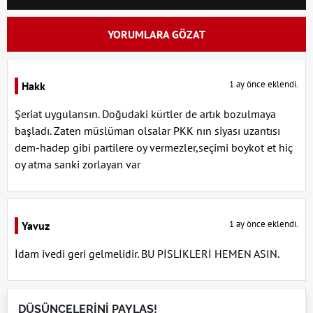
YORUMLARA GÖZAT
1 ay önce eklendi.
Hakk
Şeriat uygulansın. Doğudaki kürtler de artık bozulmaya
başladı. Zaten müslüman olsalar PKK nın siyası uzantısı
dem-hadep gibi partilere oy vermezler,seçimi boykot et hiç
oy atma sanki zorlayan var
1 ay önce eklendi.
Yavuz
İdam ivedi geri gelmelidir. BU PİSLİKLERİ HEMEN ASIN.
DÜŞÜNCELERİNİ PAYLAŞ!