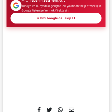
Milli İradenin Sesi Yeni Akit
Türkiye ve dünyadaki gelişmeleri yakından takip etmek için
Google listenize Yeni Akit'i ekleyin.
⭐ Bizi Google'da Takip Et