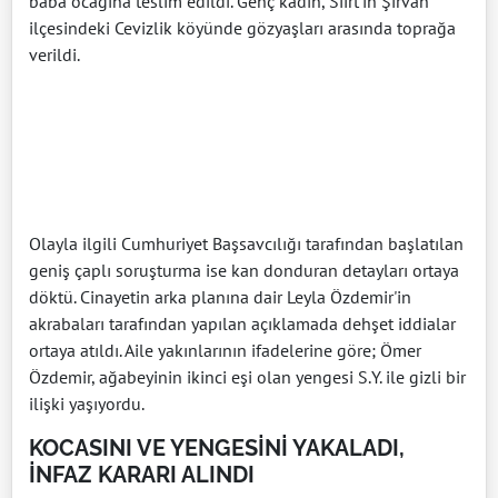
baba ocağına teslim edildi. Genç kadın, Siirt’in Şirvan
ilçesindeki Cevizlik köyünde gözyaşları arasında toprağa
verildi.
Olayla ilgili Cumhuriyet Başsavcılığı tarafından başlatılan
geniş çaplı soruşturma ise kan donduran detayları ortaya
döktü. Cinayetin arka planına dair Leyla Özdemir'in
akrabaları tarafından yapılan açıklamada dehşet iddialar
ortaya atıldı. Aile yakınlarının ifadelerine göre; Ömer
Özdemir, ağabeyinin ikinci eşi olan yengesi S.Y. ile gizli bir
ilişki yaşıyordu.
KOCASINI VE YENGESİNİ YAKALADI,
İNFAZ KARARI ALINDI