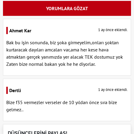
YORUMLARA GÖZAT
1 ay önce eklendi.
Ahmet Kar
Bak bu işin sonunda, biz şoka girmeyelim,onları şoktan
kurtaracak dayıları amcaları var,ama her kese hava
atmaktan gerçek yanımızda yer alacak TEK dostumuz yok
Zaten bize normal bakan yok he he diyorlar.
1 ay önce eklendi.
Dertli
Bize f35 vermezler verseler de 10 yıldan önce sıra bize
gelmez..
DÜŞÜNCELERİNİ PAYLAŞ!