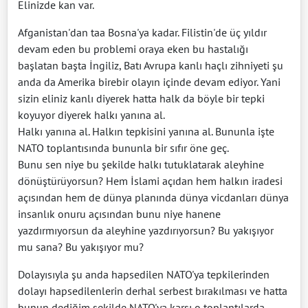
Elinizde kan var.
Afganistan'dan taa Bosna'ya kadar. Filistin'de üç yıldır
devam eden bu problemi oraya eken bu hastalığı
başlatan başta İngiliz, Batı Avrupa kanlı haçlı zihniyeti şu
anda da Amerika birebir olayın içinde devam ediyor. Yani
sizin eliniz kanlı diyerek hatta halk da böyle bir tepki
koyuyor diyerek halkı yanına al.
Halkı yanına al. Halkın tepkisini yanına al. Bununla işte
NATO toplantısında bununla bir sıfır öne geç.
Bunu sen niye bu şekilde halkı tutuklatarak aleyhine
dönüştürüyorsun? Hem İslami açıdan hem halkın iradesi
açısından hem de dünya planında dünya vicdanları dünya
insanlık onuru açısından bunu niye hanene
yazdırmıyorsun da aleyhine yazdırıyorsun? Bu yakışıyor
mu sana? Bu yakışıyor mu?
Dolayısıyla şu anda hapsedilen NATO'ya tepkilerinden
dolayı hapsedilenlerin derhal serbest bırakılması ve hatta
bunun dediğim şekilde NATO'ya karşı o toplantılarda