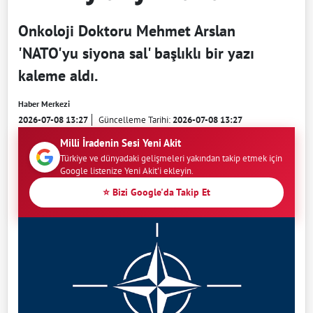
Onkoloji Doktoru Mehmet Arslan
'NATO'yu siyona sal' başlıklı bir yazı
kaleme aldı.
Haber Merkezi
2026-07-08 13:27
Güncelleme Tarihi:
2026-07-08 13:27
Milli İradenin Sesi Yeni Akit
Türkiye ve dünyadaki gelişmeleri yakından takip etmek için
Google listenize Yeni Akit'i ekleyin.
⭐ Bizi Google'da Takip Et