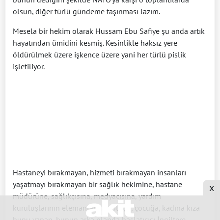
olsun, diğer türlü gündeme taşınması lazım.
Mesela bir hekim olarak Hussam Ebu Safiye şu anda artık
hayatından ümidini kesmiş. Kesinlikle haksız yere
öldürülmek üzere işkence üzere yani her türlü pislik
işletiliyor.
Hastaneyi bırakmayan, hizmeti bırakmayan insanları
yaşatmayı bırakmayan bir sağlık hekimine, hastane
x
müdürüne, sağlıkçısına, medyacısına, yardım
kuruluşlarının elemanlarına çoluğa, çocuğa, kadına kıza
bunu yapan, bunun arka planda başlatıcısı İngiltere