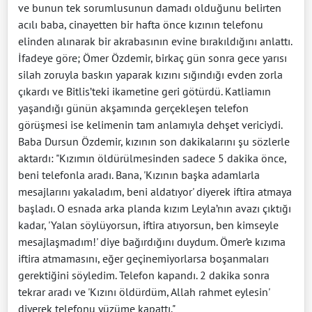
ve bunun tek sorumlusunun damadı olduğunu belirten
acılı baba, cinayetten bir hafta önce kızının telefonu
elinden alınarak bir akrabasının evine bırakıldığını anlattı.
İfadeye göre; Ömer Özdemir, birkaç gün sonra gece yarısı
silah zoruyla baskın yaparak kızını sığındığı evden zorla
çıkardı ve Bitlis’teki ikametine geri götürdü. Katliamın
yaşandığı günün akşamında gerçekleşen telefon
görüşmesi ise kelimenin tam anlamıyla dehşet vericiydi.
Baba Dursun Özdemir, kızının son dakikalarını şu sözlerle
aktardı: "Kızımın öldürülmesinden sadece 5 dakika önce,
beni telefonla aradı. Bana, 'Kızının başka adamlarla
mesajlarını yakaladım, beni aldatıyor' diyerek iftira atmaya
başladı. O esnada arka planda kızım Leyla’nın avazı çıktığı
kadar, 'Yalan söylüyorsun, iftira atıyorsun, ben kimseyle
mesajlaşmadım!' diye bağırdığını duydum. Ömer’e kızıma
iftira atmamasını, eğer geçinemiyorlarsa boşanmaları
gerektiğini söyledim. Telefon kapandı. 2 dakika sonra
tekrar aradı ve 'Kızını öldürdüm, Allah rahmet eylesin'
diyerek telefonu yüzüme kapattı."