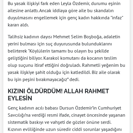
Bu yasak ilişkiyi fark eden Leyla Özdemir, durumu eşinin
ailesine anlattı. Ancak iddiaya göre aile bu skandalın
duyulmasını engellemek için genç kadın hakkında "infaz"
kararı aldı.
Talihsiz kadının dayısı Mehmet Selim Boşboğa, adaletin
yerini bulması için suç duyurusunda bulunduklarını
belirterek "Köylülerin tamamı bu olayın bu şekilde
geliştiğini biliyor. Karakol komutanı da kocanın teslim
olup suçunu itiraf ettiğini doğruladı. Rahmetli yeğenim bu
yasak ilişkiye şahit olduğu için katledildi. Biz aile olarak
bu işin peşini bırakmayacağız” dedi.
KIZINI ÖLDÜRDÜM! ALLAH RAHMET
EYLESİN
Genç kadının acılı babası Dursun Özdemir’in Cumhuriyet
Savcılığı’na verdiği resmi ifade, cinayet öncesinde yaşanan
sistematik baskıyı ve vahşeti de gözler önüne serdi.
Kızının evliliğinde uzun süredir ciddi sorunlar yaşadığını