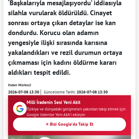
‘Başkalarıyla mesajlaşıyordu’ iddiasıyla
silahla vurularak öldürüldü. Cinayet
sonrası ortaya çıkan detaylar ise kan
dondurdu. Korucu olan adamın
yengesiyle ilişki sırasında karısına
yakalandıkları ve rezil durumun ortaya
çıkmaması için kadını öldürme kararı
aldıkları tespit edildi.
Haber Merkezi
2026-07-08 13:30
Güncelleme Tarihi:
2026-07-08 13:30
Milli İradenin Sesi Yeni Akit
Türkiye ve dünyadaki gelişmeleri yakından takip etmek için
Google listenize Yeni Akit'i ekleyin.
⭐ Bizi Google'da Takip Et