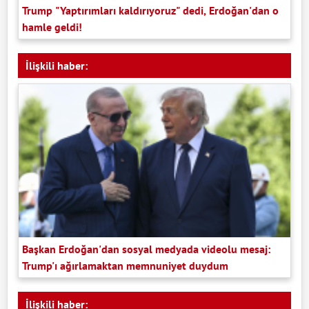
Trump "Yaptırımları kaldırıyoruz" dedi, Erdoğan'dan o
hamle geldi!
İlişkili haber:
Başkan Erdoğan'dan sosyal medyada videolu mesaj:
Trump'ı ağırlamaktan memnuniyet duydum
İlişkili haber: