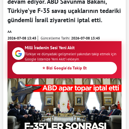
devam ediyor. ABD Savunma Bakanı,
Türkiye'ye F-35 savaş uçaklarının tedariki
gündemli İsrail ziyaretini iptal etti.
AA
2026-07-08 13:45
Güncelleme Tarihi:
2026-07-08 13:45
Milli İradenin Sesi Yeni Akit
Türkiye ve dünyadaki gelişmeleri yakından takip etmek için
Google listenize Yeni Akit'i ekleyin.
⭐ Bizi Google'da Takip Et