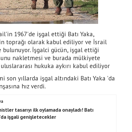
il'in 1967'de işgal ettiği Batı Yaka,
in toprağı olarak kabul ediliyor ve İsrail
bulunuyor. İşgalci gücün, işgal ettiği
sunu nakletmesi ve burada mülkiyete
e uluslararası hukuka aykırı kabul ediliyor
 son yıllarda işgal altındaki Batı Yaka 'da
nşasına hız verdi.
ya
istler tasarıyı ilk oylamada onayladı! Batı
’da işgali genişletecekler