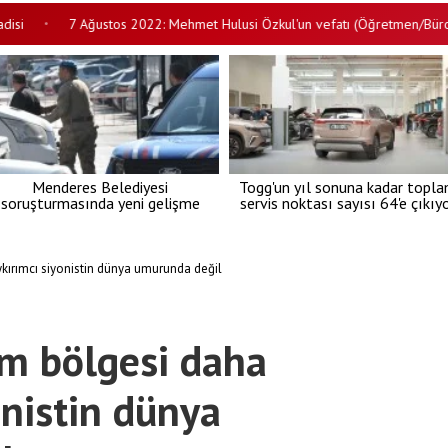
7 Ağustos 2022: Mehmet Hulusi Özkul'un vefatı (Öğretmen/Bürokrat)
•
Menderes Belediyesi
Togg'un yıl sonuna kadar topl
soruşturmasında yeni gelişme
servis noktası sayısı 64'e çıkıy
kırımcı siyonistin dünya umurunda değil
im bölgesi daha
onistin dünya