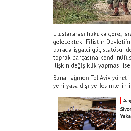
Uluslararası hukuka göre, İsra
gelecekteki Filistin Devleti'n
burada işgalci güç statüsünde 
toprak parçasına kendi nüfu
ilişkin değişiklik yapması is
Buna rağmen Tel Aviv yönetimi
yeni yasa dışı yerleşimlerin i
Dün
Siyon
Yaka