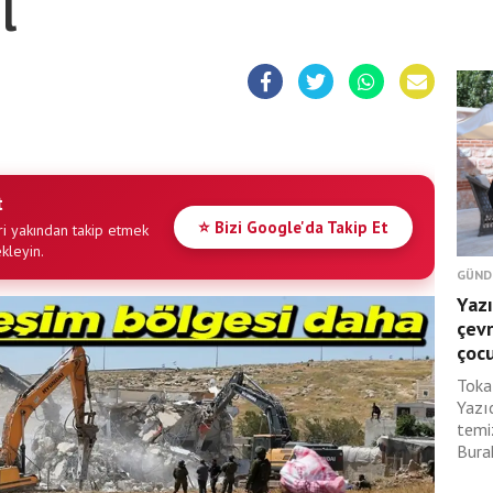
l
t
⭐ Bizi Google'da Takip Et
i yakından takip etmek
ekleyin.
GÜND
Yazı
çevr
çoc
Toka
Yazı
temi
Burak