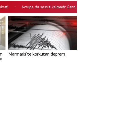
Avrupa da sessiz kalmadı: Gannuşi'nin serbest bırakılması için çağrı
•
am
Marmaris’te korkutan deprem
or