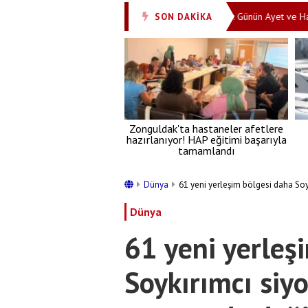
bone sayısı rekor seviyede!
7 Ağustos 2026: Günün Ayet ve Hadisi
SON DAKİKA
•
Zonguldak'ta hastaneler afetlere
hazırlanıyor! HAP eğitimi başarıyla
tamamlandı
Dünya
61 yeni yerleşim bölgesi daha Soy
Dünya
61 yeni yerleş
Soykırımcı siy