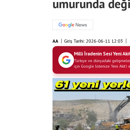
umurunda deği
AA
Giriş Tarihi:
2026-06-11 12:03
Milli İradenin Sesi Yeni Aki
Türkiye ve dünyadaki gelişmeler
için Google listenize Yeni Akit'i 