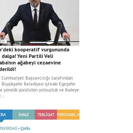
EM
ir’deki kooperatif vurgununda
 dalga! Yeni Partili Veli
aba’nın ağabeyi cezaevine
erildi!
r Cumhuriyet Başsavcılığı tarafından
 Büyükşehir Belediyesi iştiraki Egeşehir
ye yönelik yürütülen yolsuzluk ve ihaleye
 ..