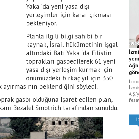
Yaka 'da yeni yasa dışı
yerleşimler için karar çıkması
bekleniyor.
Planla ilgili bilgi sahibi bir
kaynak, İsrail hükümetinin işgal
GÜND
İzm
altındaki Batı Yaka 'da Filistin
yeni
toprakları gasbedilerek 61 yeni
Ağb
yasa dışı yerleşim kurmak için
gönd
önümüzdeki birkaç yıl için 350
İzmi
 ayırmasının beklendiğini söyledi.
İzmir
A.Ş.'
oprak gasbı olduğuna işaret edilen plan,
fesat
Bakanı Bezalel Smotrich tarafından sunuldu.