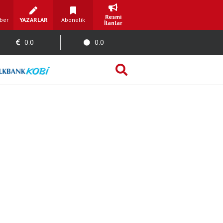
Resmi
ber
YAZARLAR
Abonelik
İlanlar
0.0
0.0