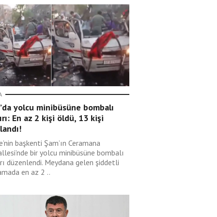
A
’da yolcu minibüsüne bombalı
ırı: En az 2 kişi öldü, 13 kişi
landı!
ye’nin başkenti Şam’ın Ceramana
llesi’nde bir yolcu minibüsüne bombalı
ırı düzenlendi. Meydana gelen şiddetli
amada en az 2 ..