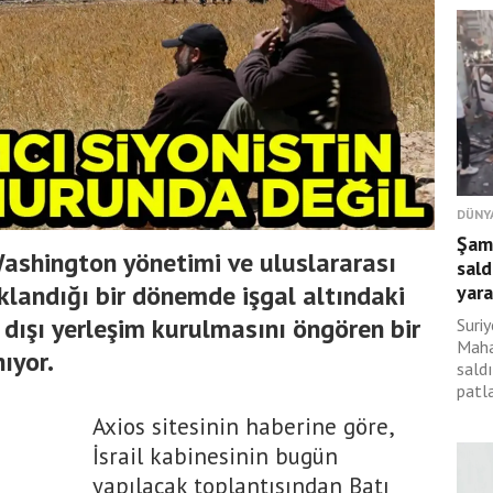
DÜNY
Şam
, Washington yönetimi ve uluslararası
sald
klandığı bir dönemde işgal altındaki
yara
 dışı yerleşim kurulmasını öngören bir
Suri
Maha
ıyor.
sald
patl
Axios sitesinin haberine göre,
İsrail kabinesinin bugün
yapılacak toplantısından Batı