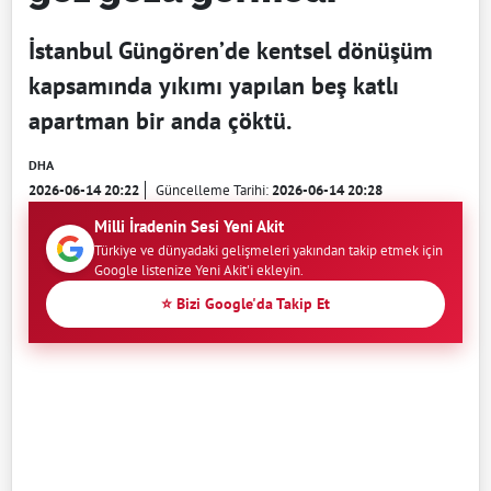
İstanbul Güngören’de kentsel dönüşüm
kapsamında yıkımı yapılan beş katlı
apartman bir anda çöktü.
DHA
2026-06-14 20:22
Güncelleme Tarihi:
2026-06-14 20:28
Milli İradenin Sesi Yeni Akit
Türkiye ve dünyadaki gelişmeleri yakından takip etmek için
Google listenize Yeni Akit'i ekleyin.
⭐ Bizi Google'da Takip Et