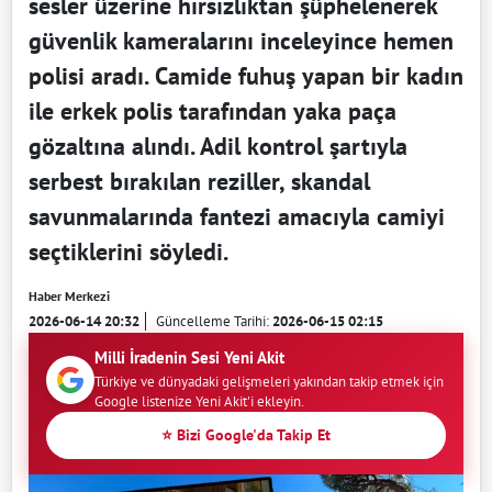
sesler üzerine hırsızlıktan şüphelenerek
güvenlik kameralarını inceleyince hemen
polisi aradı. Camide fuhuş yapan bir kadın
ile erkek polis tarafından yaka paça
gözaltına alındı. Adil kontrol şartıyla
serbest bırakılan reziller, skandal
savunmalarında fantezi amacıyla camiyi
seçtiklerini söyledi.
Haber Merkezi
2026-06-14 20:32
Güncelleme Tarihi:
2026-06-15 02:15
Milli İradenin Sesi Yeni Akit
Türkiye ve dünyadaki gelişmeleri yakından takip etmek için
Google listenize Yeni Akit'i ekleyin.
⭐ Bizi Google'da Takip Et