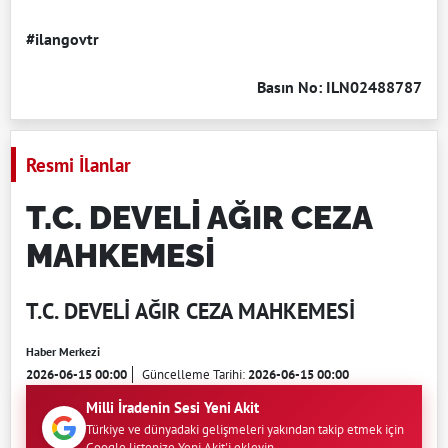
#ilangovtr
Basın No: ILN02488787
Resmi İlanlar
T.C. DEVELİ AĞIR CEZA
MAHKEMESİ
T.C. DEVELİ AĞIR CEZA MAHKEMESİ
Haber Merkezi
2026-06-15 00:00
Güncelleme Tarihi:
2026-06-15 00:00
Milli İradenin Sesi Yeni Akit
Türkiye ve dünyadaki gelişmeleri yakından takip etmek için
Google listenize Yeni Akit'i ekleyin.