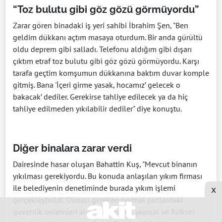
“Toz bulutu gibi göz gözü görmüyordu”
Zarar gören binadaki iş yeri sahibi İbrahim Şen, "Ben
geldim dükkanı açtım masaya oturdum. Bir anda gürültü
oldu deprem gibi salladı. Telefonu aldığım gibi dışarı
çıktım etraf toz bulutu gibi göz gözü görmüyordu. Karşı
tarafa geçtim komşumun dükkanına baktım duvar komple
gitmiş. Bana 'İçeri girme yasak, hocamız’ gelecek o
bakacak’ dediler. Gerekirse tahliye edilecek ya da hiç
tahliye edilmeden yıkılabilir dediler" diye konuştu.
Diğer binalara zarar verdi
Dairesinde hasar oluşan Bahattin Kuş, "Mevcut binanın
yıkılması gerekiyordu. Bu konuda anlaşılan yıkım firması
ile belediyenin denetiminde burada yıkım işlemi
x
gerçekleştirildi. Olması gereken normal şartlardaki
güvenlik önlemleri alınmış, binanın yapısal ve fiziksel