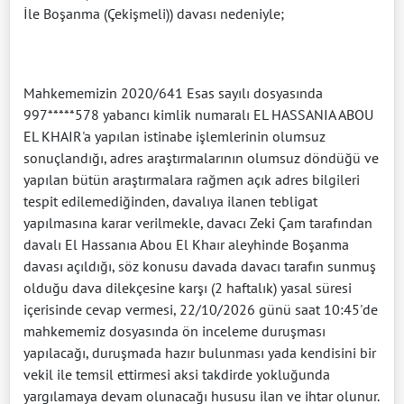
İle Boşanma (Çekişmeli)) davası nedeniyle;
Mahkememizin 2020/641 Esas sayılı dosyasında
997*****578 yabancı kimlik numaralı EL HASSANIA ABOU
EL KHAIR'a yapılan istinabe işlemlerinin olumsuz
sonuçlandığı, adres araştırmalarının olumsuz döndüğü ve
yapılan bütün araştırmalara rağmen açık adres bilgileri
tespit edilemediğinden, davalıya ilanen tebligat
yapılmasına karar verilmekle, davacı Zeki Çam tarafından
davalı El Hassanıa Abou El Khaır aleyhinde Boşanma
davası açıldığı, söz konusu davada davacı tarafın sunmuş
olduğu dava dilekçesine karşı (2 haftalık) yasal süresi
içerisinde cevap vermesi, 22/10/2026 günü saat 10:45'de
mahkememiz dosyasında ön inceleme duruşması
yapılacağı, duruşmada hazır bulunması yada kendisini bir
vekil ile temsil ettirmesi aksi takdirde yokluğunda
yargılamaya devam olunacağı hususu ilan ve ihtar olunur.