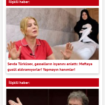
İlişkili haber:
Sevda Türküsev, gassalların isyanını anlattı: Meftaya
gusül aldıramıyorlar! Yapmayın hanımlar!
İlişkili haber: