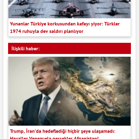
Yunanlar Türkiye korkusundan kafayı yiyor: Türkler
1974 ruhuyla dev saldırı planlıyor
İlişkili haber:
Trump, İran’da hedeflediği hiçbir şeye ulaşamadı:
Hayaller Venezuela gerçekler Afganistan!