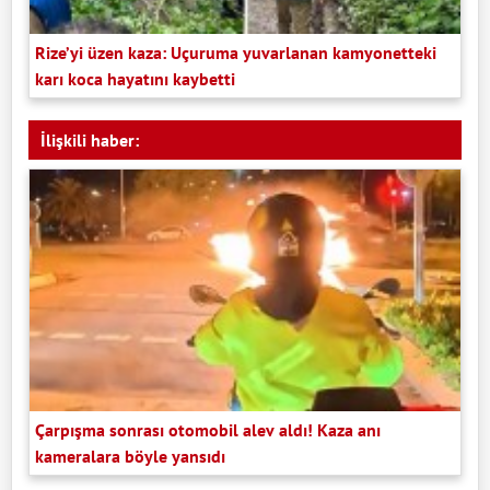
Rize’yi üzen kaza: Uçuruma yuvarlanan kamyonetteki
karı koca hayatını kaybetti
İlişkili haber:
Çarpışma sonrası otomobil alev aldı! Kaza anı
kameralara böyle yansıdı