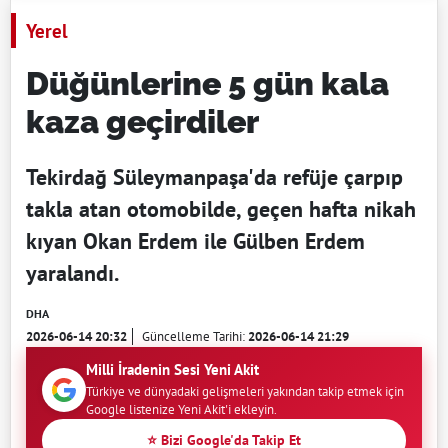
Yerel
Düğünlerine 5 gün kala
kaza geçirdiler
Tekirdağ Süleymanpaşa'da refüje çarpıp
takla atan otomobilde, geçen hafta nikah
kıyan Okan Erdem ile Gülben Erdem
yaralandı.
DHA
2026-06-14 20:32
Güncelleme Tarihi:
2026-06-14 21:29
Milli İradenin Sesi Yeni Akit
Türkiye ve dünyadaki gelişmeleri yakından takip etmek için
Google listenize Yeni Akit'i ekleyin.
⭐ Bizi Google'da Takip Et