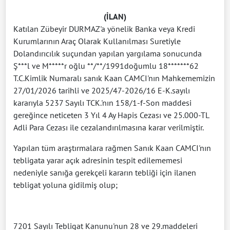
(İLAN)
Katılan Zübeyir DURMAZ'a yönelik Banka veya Kredi
Kurumlarının Araç Olarak Kullanılması Suretiyle
Dolandırıcılık suçundan yapılan yargılama sonucunda
Ş***l ve M*****r oğlu **/**/1991doğumlu 18*******62
T.C.Kimlik Numaralı sanık Kaan CAMCI'nın Mahkememizin
27/01/2026 tarihli ve 2025/47-2026/16 E-K.sayılı
kararıyla 5237 Sayılı TCK.'nın 158/1-f-Son maddesi
gereğince neticeten 3 Yıl 4 Ay Hapis Cezası ve 25.000-TL
Adli Para Cezası ile cezalandırılmasına karar verilmiştir.
Yapılan tüm araştırmalara rağmen Sanık Kaan CAMCI'nın
tebligata yarar açık adresinin tespit edilememesi
nedeniyle sanığa gerekçeli kararın tebliği için ilanen
tebligat yoluna gidilmiş olup;
7201 Sayılı Tebligat Kanunu'nun 28 ve 29.maddeleri