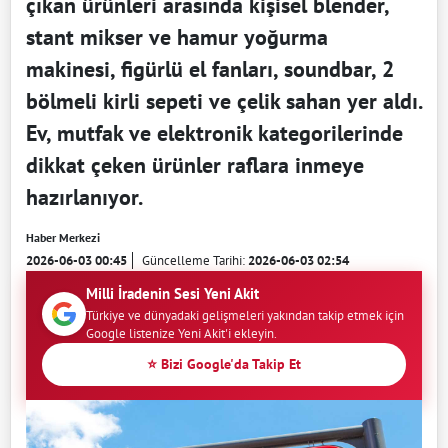
çıkan ürünleri arasında kişisel blender,
stant mikser ve hamur yoğurma
makinesi, figürlü el fanları, soundbar, 2
bölmeli kirli sepeti ve çelik sahan yer aldı.
Ev, mutfak ve elektronik kategorilerinde
dikkat çeken ürünler raflara inmeye
hazırlanıyor.
Haber Merkezi
2026-06-03 00:45
Güncelleme Tarihi:
2026-06-03 02:54
Milli İradenin Sesi Yeni Akit
Türkiye ve dünyadaki gelişmeleri yakından takip etmek için
Google listenize Yeni Akit'i ekleyin.
⭐ Bizi Google'da Takip Et