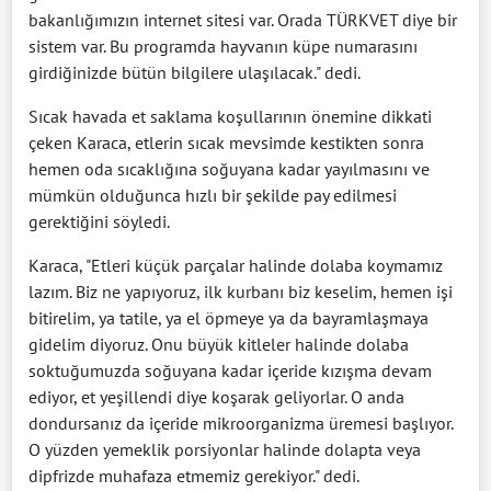
bakanlığımızın internet sitesi var. Orada TÜRKVET diye bir
sistem var. Bu programda hayvanın küpe numarasını
girdiğinizde bütün bilgilere ulaşılacak." dedi.
Sıcak havada et saklama koşullarının önemine dikkati
çeken Karaca, etlerin sıcak mevsimde kestikten sonra
hemen oda sıcaklığına soğuyana kadar yayılmasını ve
mümkün olduğunca hızlı bir şekilde pay edilmesi
gerektiğini söyledi.
Karaca, "Etleri küçük parçalar halinde dolaba koymamız
lazım. Biz ne yapıyoruz, ilk kurbanı biz keselim, hemen işi
bitirelim, ya tatile, ya el öpmeye ya da bayramlaşmaya
gidelim diyoruz. Onu büyük kitleler halinde dolaba
soktuğumuzda soğuyana kadar içeride kızışma devam
ediyor, et yeşillendi diye koşarak geliyorlar. O anda
dondursanız da içeride mikroorganizma üremesi başlıyor.
O yüzden yemeklik porsiyonlar halinde dolapta veya
dipfrizde muhafaza etmemiz gerekiyor." dedi.