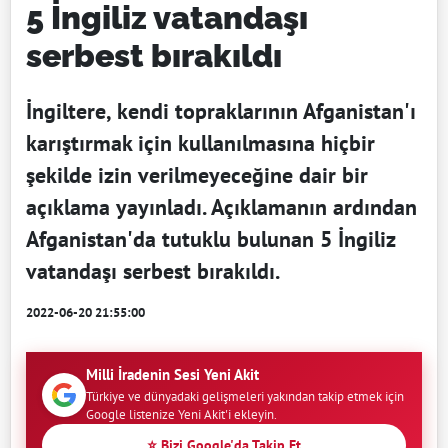
5 İngiliz vatandaşı
serbest bırakıldı
İngiltere, kendi topraklarının Afganistan'ı
karıştırmak için kullanılmasına hiçbir
şekilde izin verilmeyeceğine dair bir
açıklama yayınladı. Açıklamanın ardından
Afganistan'da tutuklu bulunan 5 İngiliz
vatandaşı serbest bırakıldı.
2022-06-20 21:55:00
Milli İradenin Sesi Yeni Akit
Türkiye ve dünyadaki gelişmeleri yakından takip etmek için
Google listenize Yeni Akit'i ekleyin.
⭐ Bizi Google'da Takip Et