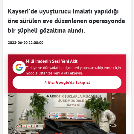
Kayseri'de uyuşturucu imalatı yapıldığı
öne sürülen eve düzenlenen operasyonda
bir şüpheli gözaltına alındı.
2022-06-20 22:08:00
Milli İradenin Sesi Yeni Akit
Türkiye ve dünyadaki gelişmeleri yakından takip etmek için
Google listenize Yeni Akit'i ekleyin.
⭐ Bizi Google'da Takip Et