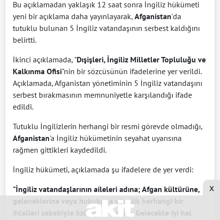
Bu açıklamadan yaklaşık 12 saat sonra İngiliz hükümeti
yeni bir açıklama daha yayınlayarak,
Afganistan
'da
tutuklu bulunan 5 İngiliz vatandaşının serbest kaldığını
belirtti.
İkinci açıklamada, "
Dışişleri, İngiliz Milletler Topluluğu ve
Kalkınma Ofisi
"nin bir sözcüsünün ifadelerine yer verildi.
Açıklamada, Afganistan yönetiminin 5 İngiliz vatandaşını
serbest bırakmasının memnuniyetle karşılandığı ifade
edildi.
Tutuklu İngilizlerin herhangi bir resmi görevde olmadığı,
Afganistan
'a İngiliz hükümetinin seyahat uyarısına
rağmen gittikleri kaydedildi.
İngiliz hükümeti, açıklamada şu ifadelere de yer verdi:
x
"İngiliz vatandaşlarının aileleri adına; Afgan kültürüne,
geleneklerine veya hukukuna yönelik herhangi bir
ihlalleri sebebiyle özürlerini iletiriz. Gelecekte iyi hal