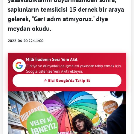
sapkınların temsilcisi 15 dernek bir araya
gelerek, "Geri adım atmıyoruz." diye
meydan okudu.
2022-06-20 22:11:00
Milli İradenin Sesi Yeni Akit
Türkiye ve dünyadaki gelişmeleri yakından takip etmek için
Google listenize Yeni Akit'i ekleyin.
⭐ Bizi Google'da Takip Et