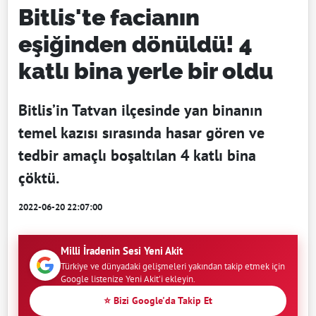
Bitlis'te facianın
eşiğinden dönüldü! 4
katlı bina yerle bir oldu
Bitlis’in Tatvan ilçesinde yan binanın
temel kazısı sırasında hasar gören ve
tedbir amaçlı boşaltılan 4 katlı bina
çöktü.
2022-06-20 22:07:00
Milli İradenin Sesi Yeni Akit
Türkiye ve dünyadaki gelişmeleri yakından takip etmek için
Google listenize Yeni Akit'i ekleyin.
⭐ Bizi Google'da Takip Et