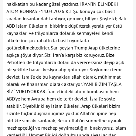
hakikatları bu kadar güzel yazdınız. İRAN'IN ELİNDEKİ
ATOM BONBASI-14.03.2026 K.T Şu konuyu çok basit
sıradan insanlar dahi anlıyor, görüyor, biliyor. Şöyle ki; Batı
ABD İslam ülkelerini birbirine düşürterek yeraltı yer üstü
kaynakları ve trilyonlarca dolarlık sermayeleri kendi
ülkelerine çok rahatlıkla basit oyunlarla
götürebilmektedirler. Sarı şeytan Trump Arap ülkelerine
açıkça şöyle diyor. Sizi İran'a karşı biz koruyoruz. Bize
Petrolleri de trilyonlarca doları da vereceksiniz deyip açık
bir şekilde haracı kesiyor alıp götürüyor. Soykırımcı terör
devleti İsrail'e de bu kaynakları silah olarak, mühimmat
olarak ve finansman olarak aktarıyor. YANİ BİZİM TAŞLA
BİZİ VURUYORKAR. İran elindeki atom bombasını hem
ABD'ye hem Avrupa hem de terör devleti İsrail'e şöyle
atabilir. Diyebilir ki ey İslam ülkeleri, Arap ülkeleri bizim
sizinle hiçbir düşmanlığımız yoktur. Allah'ın ipine hep
birlikte sımsıkı sarılarak, Resulullah'ın sünnetine uyarak
mezhepçeliği ve mezhep yayılmacılığını bırakıyoruz. İslam
kardeşliği, Ümmet Birliği doğrultusunda siyasi açıdan,