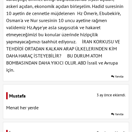
askeri açıdan, ekonomik açıdan birleşelim. Hadid suresinin
10 ayetin de cennetle müjdelenen Hz Ömer'e, Ebubekir'e,
Osman'a ve Nur suresinin 10 uncu ayetine rağmen
validemiz Hz.Ayşe'ye asla saygısızlık ve hakaret
etmeyeceğimizi bu konular üzerinde hizipçilik
yapmayacağımızı taahhüt ediyoruz. İRAN KORKUSU VE
TEHDİDİ ORTADAN KALKAN ARAP ÜLKELERINDEN KİM
DAHA HARAÇ İSTEYEBİLİR? BU DURUM ATOM
BOMBASINDAN DAHA YIKICI OLUR. ABD İsrail ve Avrupa
için.
Yanıtla
3 ay önce eklendi.
Mustafa
Menat her yerde
Yanıtla