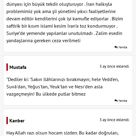
dünyası için büyük tekdir oluşturuyor . İran halkıyla
problemimiz yok ama şii yönetimi yıkıcı faaliyetlerine
devam editör kendilerini çok iyi kamufle ediyorlar . Bizim
saftirik bir kısım islami kesim İran’a toz kondurmuyor .
Suriye’de yemende yapılanlar unutulmadı . Zalim esedin
yandaşlarına gereken ceza verilmeli
Yanıtla
3 ay önce eklendi.
Mustafa
"Dediler ki: 'Sakın ilâhlarını­zı bırakmayın; hele Vedd'en,
Suvâ'dan, Yeğus'tan, Yeuk'tan ve Nesr'den as­la
vazgeçmeyin! Bu ülkede putlar bitmez
Yanıtla
3 ay önce eklendi.
Kanber
Hay Allah razı olsun hocam sizden. Bu kadar doğruları,