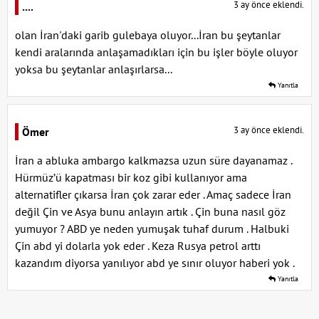
3 ay önce eklendi.
....
olan İran'daki garib gulebaya oluyor...İran bu şeytanlar
kendi aralarında anlaşamadıkları için bu işler böyle oluyor
yoksa bu şeytanlar anlaşırlarsa...
Yanıtla
3 ay önce eklendi.
Ömer
İran a abluka ambargo kalkmazsa uzun süre dayanamaz .
Hürmüz’ü kapatması bir koz gibi kullanıyor ama
alternatifler çıkarsa İran çok zarar eder . Amaç sadece İran
değil Çin ve Asya bunu anlayın artık . Çin buna nasıl göz
yumuyor ? ABD ye neden yumuşak tuhaf durum . Halbuki
Çin abd yi dolarla yok eder . Keza Rusya petrol arttı
kazandım diyorsa yanılıyor abd ye sınır oluyor haberi yok .
Yanıtla