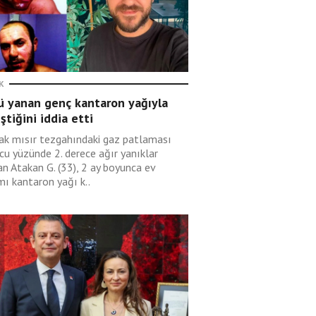
K
ü yanan genç kantaron yağıyla
eştiğini iddia etti
ak mısır tezgahındaki gaz patlaması
cu yüzünde 2. derece ağır yanıklar
an Atakan G. (33), 2 ay boyunca ev
mı kantaron yağı k..