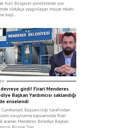
rak Kürt Bölgesel yönetiminde son
mde oldukça yaygınlaşan ‘misyar nikahı’
ne başl..
EM
devreye girdi! Firari Menderes
diye Başkan Yardımcısı saklandığı
nde enselendi
r Cumhuriyet Başsavcılığı tarafından
tülen soruşturma kapsamında firari
ak aranan Menderes Belediye Başkan
ımcısı Rüzgar Sön..