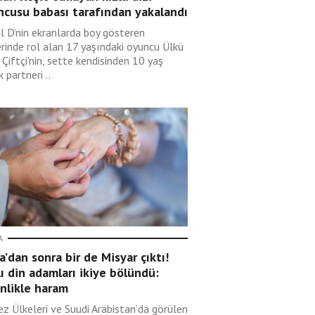
ncusu babası tarafından yakalandı
l D’nin ekranlarda boy gösteren
erinde rol alan 17 yaşındaki oyuncu Ülkü
 Çiftçi'nin, sette kendisinden 10 yaş
 partneri ..
A
’dan sonra bir de Misyar çıktı!
lı din adamları ikiye bölündü:
nlikle haram
ez Ülkeleri ve Suudi Arabistan’da görülen