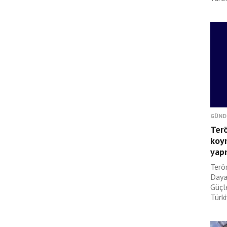
GÜND
Terö
koym
yapm
Terör
Daya
Güçle
Türki