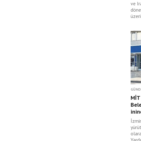
ve I
döne
üzeri
GÜND
MİT 
Bele
ini
İzmi
yürü
olar
Yard