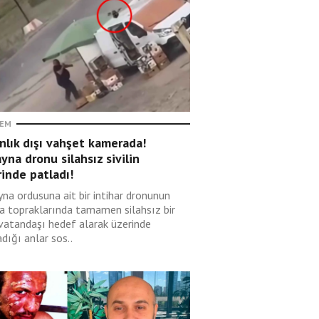
EM
nlık dışı vahşet kamerada!
yna dronu silahsız sivilin
inde patladı!
yna ordusuna ait bir intihar dronunun
a topraklarında tamamen silahsız bir
l vatandaşı hedef alarak üzerinde
dığı anlar sos..