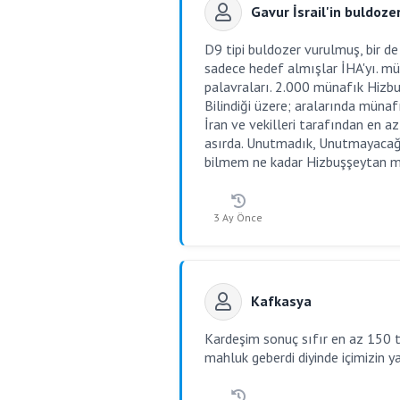
Gavur İsrail'in buldoze
D9 tipi buldozer vurulmuş, bir de
sadece hedef almışlar İHA'yı. m
palavraları. 2.000 münafık Hizbuş
Bilindiği üzere; aralarında müna
İran ve vekilleri tarafından en 
asırda. Unutmadık, Unutmayacağız
bilmem ne kadar Hizbuşşeytan mi
3 Ay Önce
Kafkasya
Kardeşim sonuç sıfır en az 150 t
mahluk geberdi diyinde içimizin y