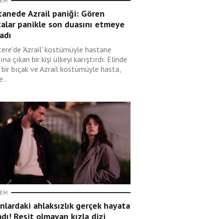
EM
anede Azrail paniği: Gören
alar panikle son duasını etmeye
adı
tere'de 'Azrail' kostümüyle hastane
ına çıkan bir kişi ülkeyi karıştırdı. Elinde
 bir bıçak ve Azrail kostümüyle hasta,
e..
EM
nlardaki ahlaksızlık gerçek hayata
adı! Reşit olmayan kızla dizi