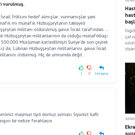
GÜND
ri vurulmuş.
Hast
hast
 İsrail İHA'sını hedef almışlar; vurmamışlar yani
başl
ünafık mı münafık Hizbuşşeytanın takiyyeli
şeytan militanı öldürülmüş gavur İsrail tarafından. ...
İngil
fık Hizbuşşeytan militanlarının da olduğu münafıkbaşı
çatıs
az 500.000 Müslüman katledilmişti Suriye'de son çeyrek
uzun
 da; Lübnan Hizbuşşeytan militanlarını. gavur İsrail
ziyar
litanını öldürmüş. Hiç de umrumda değil.
1
0
Cevapla
erörist maymun tipli domuz azması Siyonist kafir
GÜND
angını bir nebze ferahlasın
Ekra
sıçr