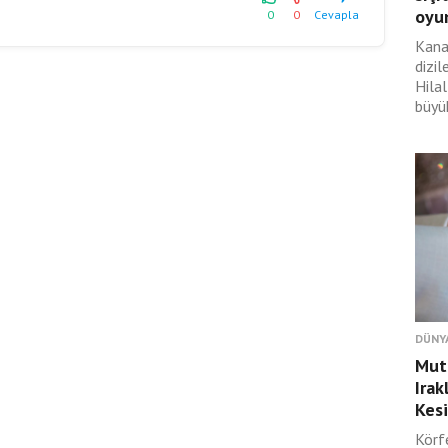
oyu
0
0
Cevapla
Kana
dizil
Hilal
büyük
DÜNY
Muta
Irak
Kesi
Körf