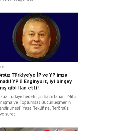
EM
rsüz Türkiye’ye İP ve YP imza
adı! YP’li Enginyurt, iyi bir şey
ış gibi ilan etti!
süz Türkiye hedefi için hazırlanan “Milli
nışma ve Toplumsal Bütünleşmenin
ndirilmesi” Yasa Teklifi’ne, Terörsüz
ye sürec..