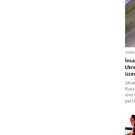
GÜND
İnsa
Ukra
üzer
Ukra
Rusy
sivi
patla