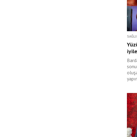
SAĞLI
Yüz
iyil
Bard
sonu
oluş
yapı