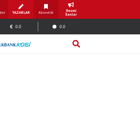
Resmi
ber
YAZARLAR
Abonelik
İlanlar
0.0
0.0