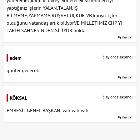
yönetemez,kaldı ki ülkeyi yönetecek.Sizlerin,en iyi
yaptığınız işlerin YALAN,TALAN,İŞ
BİLMEME,YAPMAMA,RÜŞVET,UÇKUR VB karışık işler
olduğunu vatandaş artık biliyor.VE MİLLETİMİZ CHP Yİ
TARİH SAHNESİNDEN SİLİYOR.nokta.
Yanıtla
3 ay önce eklendi.
adem
gunler gececek
Yanıtla
3 ay önce eklendi.
KÖKSAL
EMBESİL GENEL BAŞKAN, vah vah vah.
Yanıtla