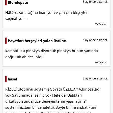
3 ay önce eklendi.
Blondepate
Hâlâ kazanacağına inanıyor ve çan çan birşeyler
saçmalıyor....
Yanıtla
3 ay önce eklendi.
Hayatları herşeyleri yalan üstüne
karabulut a pinokyo diyorduk pinokyo bunun yanında
doğruluk abidesi oldu
Yanıtla
3 ay önce eklendi.
hasel
RİZELİ ,doğruyu söylemiş.Soyadı ÖZEL,AMA,bir özelliği
yok.Savunmada ise hiç yok.Hele de "Balıkları
ürkütüyorsunuz,füze deneyimlerini yapmayınız"
söyleminiz:tam bir cehaletlik.Böyle bir insan,balıkları