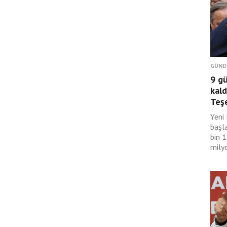
GÜND
9 g
kald
Teş
Yeni 
başl
bin 
mily