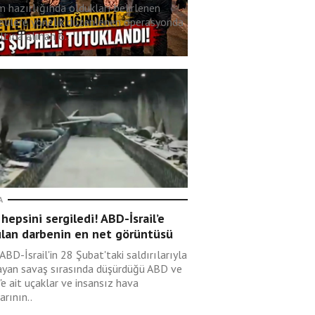
m hazırlığında oldukları belirlenen
elilere yönelik düzenlenen operasyonda
tına alınan 6..
A
 hepsini sergiledi! ABD-İsrail’e
ulan darbenin en net görüntüsü
 ABD-İsrail'in 28 Şubat'taki saldırılarıyla
ayan savaş sırasında düşürdüğü ABD ve
l'e ait uçaklar ve insansız hava
arının..