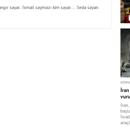
eyle
gır sayar.. İsmail saymazı kim sayar..... Seda sayan
şüph
gözal
DÜNY
İran
vur
İran,
başl
İsrai
araçl