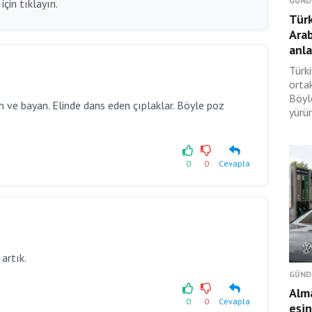
GÜND
çin tıklayın.
Türk
Ara
anl
Türki
orta
Böyl
 ve bayan. Elinde dans eden çıplaklar. Böyle poz
yürür
0
0
Cevapla
artık.
GÜND
Alma
0
0
Cevapla
eşin