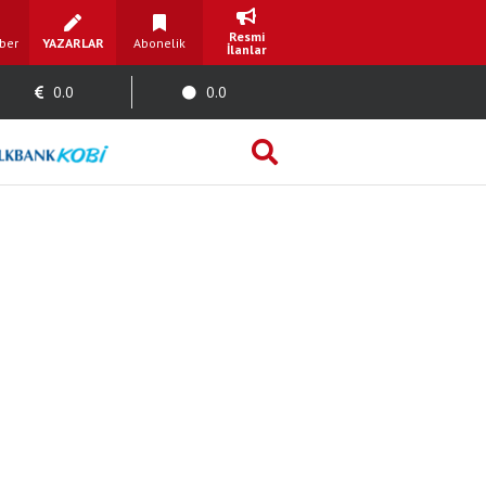
Resmi
ber
YAZARLAR
Abonelik
İlanlar
0.0
0.0