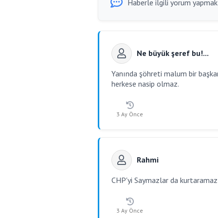
Haberle ilgili yorum yapmak i
Ne büyük şeref bu!...
Yanında şöhreti malum bir başkan
herkese nasip olmaz.
3 Ay Önce
Rahmi
CHP'yi Saymazlar da kurtaramaz 
3 Ay Önce