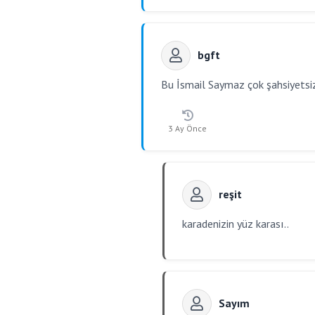
bgft
Bu İsmail Saymaz çok şahsiyetsi
3 Ay Önce
reşit
karadenizin yüz karası..
Sayım