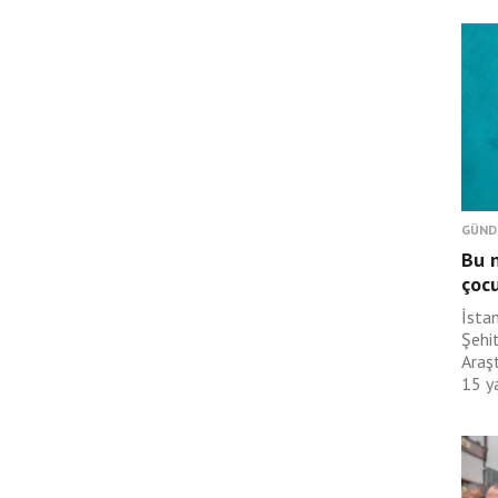
GÜND
Bu n
çoc
İsta
Şehit
Araş
15 ya