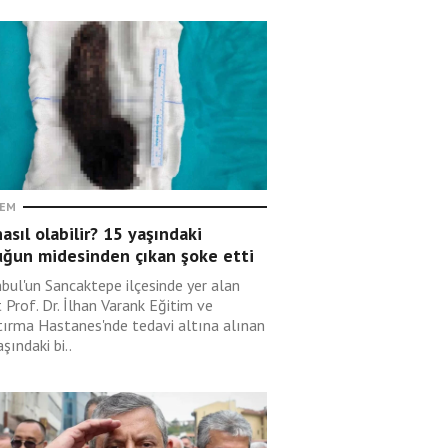
EM
asıl olabilir? 15 yaşındaki
uğun midesinden çıkan şoke etti
nbul'un Sancaktepe ilçesinde yer alan
 Prof. Dr. İlhan Varank Eğitim ve
tırma Hastanes'nde tedavi altına alınan
şındaki bi..