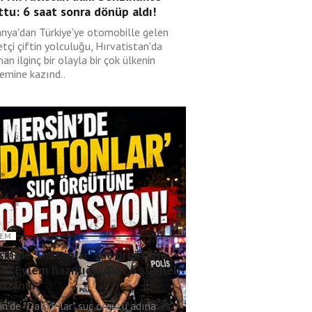
tu: 6 saat sonra dönüp aldı!
nya'dan Türkiye'ye otomobille gelen
tçi çiftin yolculuğu, Hırvatistan'da
an ilginç bir olayla bir çok ülkenin
emine kazınd..
EM
in'de 'Daltonlar' suç örgütüne
e! Eylem hazırlığındaki 6 şüpheli
uklandı
in'de "Daltonlar" suç örgütü adına