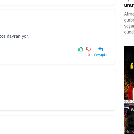
unut
Alma
gurbe
yaşan
günd
zce davranıyor.
1
0
Cevapla
GÜND
Mers
darb
tut
Mers