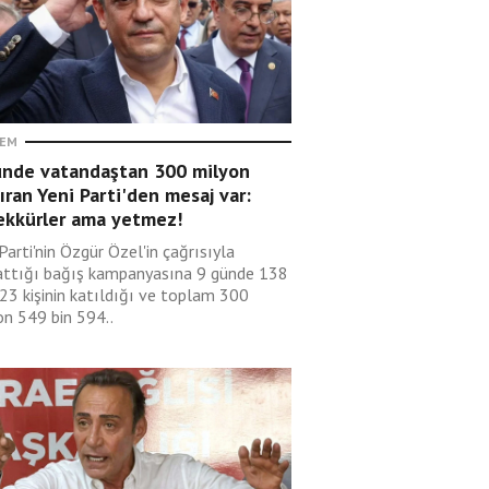
EM
ünde vatandaştan 300 milyon
ıran Yeni Parti'den mesaj var:
ekkürler ama yetmez!
Parti'nin Özgür Özel'in çağrısıyla
attığı bağış kampanyasına 9 günde 138
123 kişinin katıldığı ve toplam 300
on 549 bin 594..