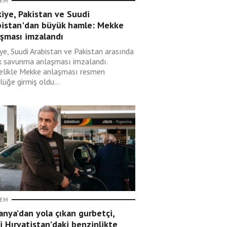
EM
iye, Pakistan ve Suudi
bistan'dan büyük hamle: Mekke
aşması imzalandı
ye, Suudi Arabistan ve Pakistan arasında
k savunma anlaşması imzalandı.
elikle Mekke anlaşması resmen
lüğe girmiş oldu...
EM
nya’dan yola çıkan gurbetçi,
i Hırvatistan’daki benzinlikte