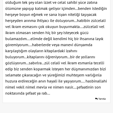
olduğum tek şey olan izzet ve celal sahibi yüce zatına
ölümüne yapışıp kalmak geliyor içimden...benden istediğin
herşeye boyun eğmek ve sana isyan niteliği taşıyacak
herşeyden arınma ihtiyacı ile doluyorum...habibin zülcelali
vel ikram esmasını çok okuyun buyurmakta....zülcelali vel
ikram olmasan senden hiç bir şey isteyecek gücü
bulamazdım....elimde değil kendimi hiç bir ihsanına layık
göremiyorum....haberlerde veya manevi dünyamda
karşılaştığım olayların kitaplardaki izahını
buluyorum...kitaplarını öğreniyorum...bir de yollarını
gözlüyorum...sabırlra...zül celali vel ikram esmanla tecelli
edip biz senden koparmak isteyen her düşmanımızdan bizi
selamate çıkaracağın ve yüreğimizi muhteşem varlığınla
huzura erdireceğin anın hayali ile yaşıyorum.... hasbinallahi
nimel vekil nimel mevla ve nimen nasir....şefaatinin son
noktasında şefaat ya rab...
Yanıtla