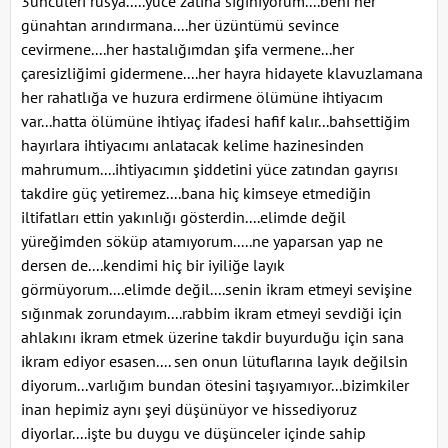
3üncüleri rusya.....yüce zatına sığınıyorum....beni her
günahtan arındırmana....her üzüntümü sevince
cevirmene....her hastalığımdan şifa vermene...her
çaresizliğimi gidermene....her hayra hidayete klavuzlamana
her rahatlığa ve huzura erdirmene ölümüne ihtiyacım
var...hatta ölümüne ihtiyaç ifadesi hafif kalır...bahsettiğim
hayırlara ihtiyacımı anlatacak kelime hazinesinden
mahrumum....ihtiyacımın şiddetini yüce zatından gayrısı
takdire güç yetiremez....bana hiç kimseye etmediğin
iltifatları ettin yakınlığı gösterdin....elimde değil
yüreğimden söküp atamıyorum.....ne yaparsan yap ne
dersen de....kendimi hiç bir iyiliğe layık
görmüyorum....elimde değil....senin ikram etmeyi sevişine
sığınmak zorundayım....rabbim ikram etmeyi sevdiği için
ahlakını ikram etmek üzerine takdir buyurduğu için sana
ikram ediyor esasen.... sen onun lütuflarına layık değilsin
diyorum...varlığım bundan ötesini taşıyamıyor...bizimkiler
inan hepimiz aynı şeyi düşünüyor ve hissediyoruz
diyorlar....işte bu duygu ve düşünceler içinde sahip