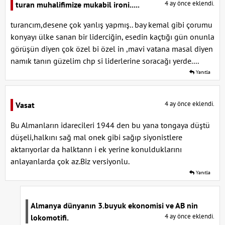
4 ay önce eklendi.
turan muhalifimize mukabil ironi.....
turancım,desene çok yanlış yapmış.. bay kemal gibi çorumu
konyayı ülke sanan bir liderciğin, esedin kaçtığı gün onunla
görüşün diyen çok özel bi özel in ,mavi vatana masal diyen
namık tanın güzelim chp si liderlerine soracağı yerde....
Yanıtla
4 ay önce eklendi.
Vasat
Bu Almanların idarecileri 1944 den bu yana tongaya düştü
düşeli,halkını sağ mal onek gibi sağıp siyonistlere
aktarıyorlar da halktann i ek yerine konulduklarını
anlayanlarda çok az.Biz versiyonlu.
Yanıtla
Almanya dünyanın 3.buyuk ekonomisi ve AB nin
4 ay önce eklendi.
lokomotifi.