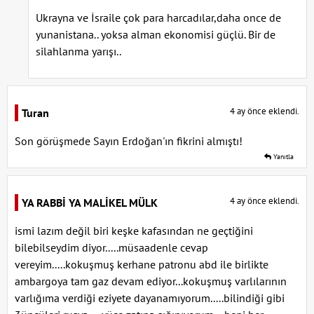
Ukrayna ve İsraile çok para harcadılar,daha once de
yunanistana.. yoksa alman ekonomisi güçlü. Bir de
silahlanma yarışı..
4 ay önce eklendi.
Turan
Son görüşmede Sayın Erdoğan'ın fikrini almıştı!
Yanıtla
4 ay önce eklendi.
YA RABBİ YA MALİKEL MÜLK
ismi lazım değil biri keşke kafasından ne geçtiğini
bilebilseydim diyor.....müsaadenle cevap
vereyim.....kokuşmuş kerhane patronu abd ile birlikte
ambargoya tam gaz devam ediyor...kokuşmuş varlılarının
varlığıma verdiği eziyete dayanamıyorum.....bilindiği gibi