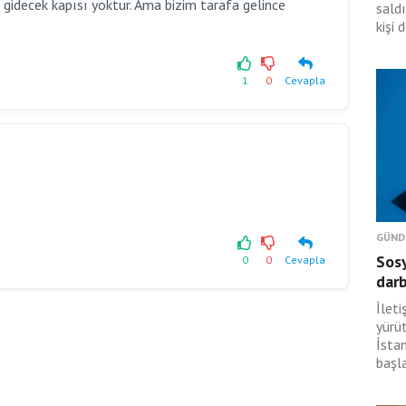
 gidecek kapısı yoktur. Ama bizim tarafa gelince
saldı
kişi 
1
0
Cevapla
GÜND
Sosy
0
0
Cevapla
dar
İlet
yürü
İsta
başl