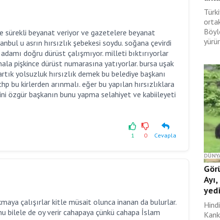
Türki
orta
Böyl
de sürekli beyanat veriyor ve gazetelere beyanat
yürür
sanbul u asrın hırsızlık şebekesi soydu. soğana çevirdi
 adamı doğru dürüst çalışmıyor. milleti bıktırıyorlar
ala pişkince dürüst numarasına yatıyorlar. bursa uşak
artık yolsuzluk hırsızlık demek bu belediye başkanı
chp bu kirlerden arınmalı. eğer bu yapılan hırsızlıklara
ini özgür başkanın bunu yapma selahiyet ve kabiileyeti
1
0
Cevapla
DÜNY
Gör
Ayı,
yed
kmaya çalışırlar kitle müsait olunca inanan da bulurlar.
Hind
unu bilele de oy verir cahapaya çünkü cahapa İslam
Kank