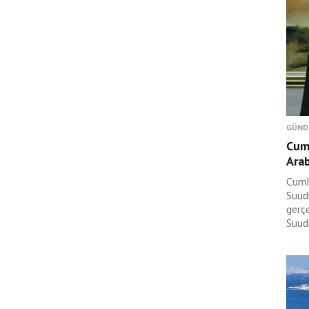
GÜND
Cum
Arab
Cumh
Suudi
gerç
Suudi