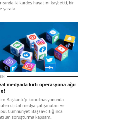
rısında iki kardeş hayatını kaybetti, bir
de yarala..
EM
al medyada kirli operasyona ağır
be!
işim Başkanlığı koordinasyonunda
tülen dijital medya çalışmaları ve
nbul Cumhuriyet Başsavcılığınca
atılan soruşturma kapsam..