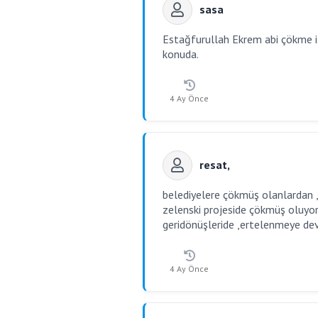
sasa
Estağfurullah Ekrem abi çökme iş
konuda.
4 Ay Önce
resat,
belediyelere çökmüş olanlardan ,k
zelenski projeside çökmüş oluyo
geridönüşleride ,ertelenmeye de
4 Ay Önce