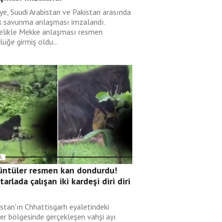
ye, Suudi Arabistan ve Pakistan arasında
k savunma anlaşması imzalandı.
elikle Mekke anlaşması resmen
lüğe girmiş oldu...
A
üntüler resmen kan dondurdu!
 tarlada çalışan iki kardeşi diri diri
i
istan'ın Chhattisgarh eyaletindeki
er bölgesinde gerçekleşen vahşi ayı