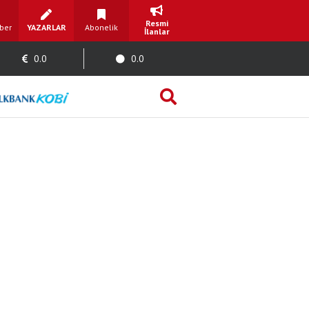
Resmi
ber
YAZARLAR
Abonelik
İlanlar
0.0
0.0