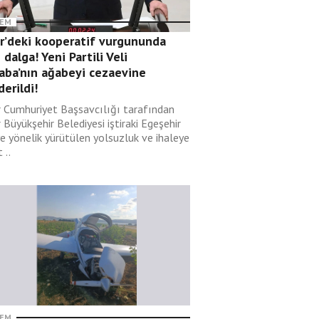
EM
ir’deki kooperatif vurgununda
 dalga! Yeni Partili Veli
aba’nın ağabeyi cezaevine
erildi!
r Cumhuriyet Başsavcılığı tarafından
 Büyükşehir Belediyesi iştiraki Egeşehir
ye yönelik yürütülen yolsuzluk ve ihaleye
 ..
EM