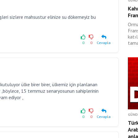
GÜND
Kah
Fran
leri sizlere mahsustur elinize su dökemeyiz bu
Orma
Fran
katıl
tama
0
0
Cevapla
utuluyor ülke birer birer, ülkemiz için planlanan
r ,böylece, 15 temmuz senaryosunun sahiplerinin
vam ediyor ,
GÜND
0
0
Cevapla
Türk
Ara
anl