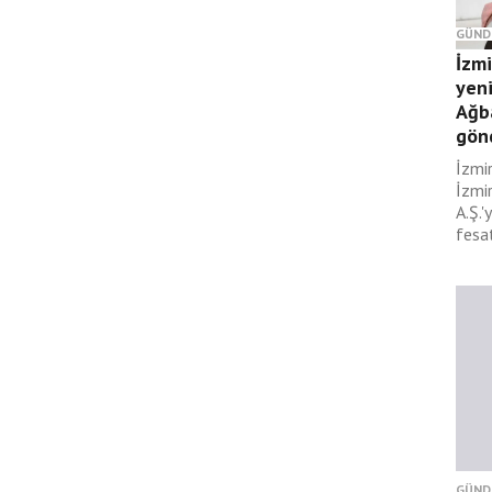
GÜND
İzm
yeni
Ağb
gönd
İzmi
İzmir
A.Ş.'
fesat
GÜND