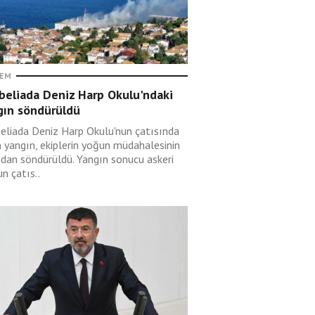
EM
beliada Deniz Harp Okulu'ndaki
gın söndürüldü
eliada Deniz Harp Okulu'nun çatısında
n yangın, ekiplerin yoğun müdahalesinin
ndan söndürüldü. Yangın sonucu askeri
n çatıs..