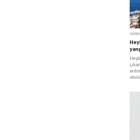
GÜND
Hey
yan
Heyb
çıka
ardı
okulu