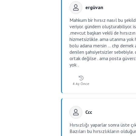
ergüvan
Mahkum bir hırsız nasıl bu şekil
veriyor. gündem oluşturabiliyor. i
.mevcut başkan vekili de hırsızın
hizmetsizlikle. ama utanma yok h
bolu adana mersin ... chp demek 
denilen şahsiyetsizler sebebiyle. 
ortak değilse . ama posta güverc
yok .
4 Ay Önce
Ccc
Hırsızlığı yaparlar sonra üste çı
Bazıları bu hırsızlıkların olduğ