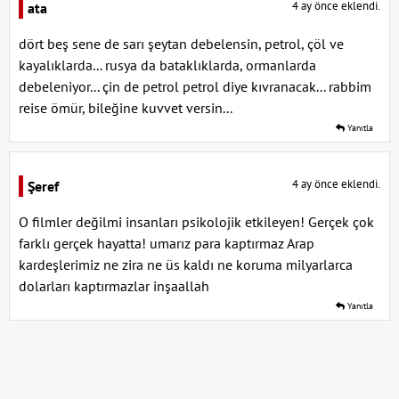
4 ay önce eklendi.
ata
dört beş sene de sarı şeytan debelensin, petrol, çöl ve
kayalıklarda... rusya da bataklıklarda, ormanlarda
debeleniyor... çin de petrol petrol diye kıvranacak... rabbim
reise ömür, bileğine kuvvet versin...
Yanıtla
4 ay önce eklendi.
Şeref
O filmler değilmi insanları psikolojik etkileyen! Gerçek çok
farklı gerçek hayatta! umarız para kaptırmaz Arap
kardeşlerimiz ne zira ne üs kaldı ne koruma milyarlarca
dolarları kaptırmazlar inşaallah
Yanıtla