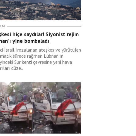
EM
kesi hiçe saydılar! Siyonist rejim
nan'ı yine bombaladı
ci İsrail, imzalanan ateşkes ve yürütülen
omatik sürece rağmen Lübnan'ın
indeki Sur kenti çevresine yeni hava
rıları düze..