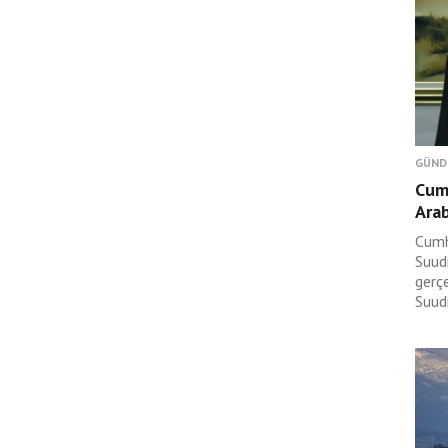
GÜND
Cum
Arab
Cumh
Suudi
gerç
Suudi