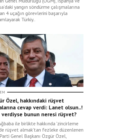
n Genel Müdürlüğü (OGM), İspanya ve
sa’daki yangın söndürme çalışmalarına
an 4 uçağın görevlerini başarıyla
mlayarak Türkiy..
EM
r Özel, hakkındaki rüşvet
alarına cevap verdi: Lanet olsun..!
 verdiyse bunun neresi rüşvet?
Ağbaba ile birlikte hakkında 'zincirleme
lde rüşvet almak'tan fezleke düzenlenen
 Parti Genel Başkanı Özgür Özel,