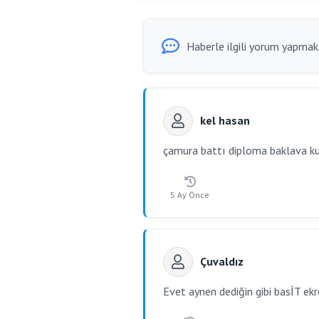
Haberle ilgili yorum yapmak i
kel hasan
çamura battı diploma baklava kul
5 Ay Önce
Çuvaldız
Evet aynen dediğin gibi basİT ek