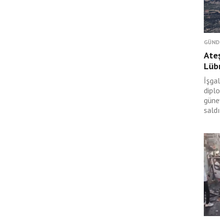
GÜND
Ateş
Lüb
İşgal
dipl
güney
saldı