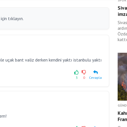
SPOR
Siva
imza
çin tıklayın.
Siva
ardı
Özda
kattı
e uçak bant valiz derken kendini yaktı istanbulu yaktı
3
0
Cevapla
GÜND
Kah
rem!
Fran