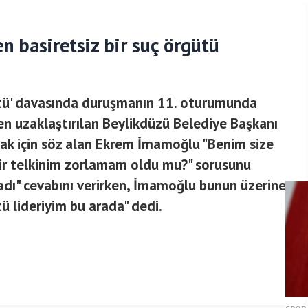
 basiretsiz bir suç örgütü
ü' davasında duruşmanın 11. oturumunda
 uzaklaştırılan Beylikdüzü Belediye Başkanı
k için söz alan Ekrem İmamoğlu "Benim size
bir telkinim zorlamam oldu mu?" sorusunu
madı" cevabını verirken, İmamoğlu bunun üzerine
tü lideriyim bu arada" dedi.