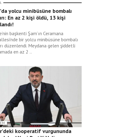
A
’da yolcu minibüsüne bombalı
ırı: En az 2 kişi öldü, 13 kişi
landı!
ye’nin başkenti Şam’ın Ceramana
llesi’nde bir yolcu minibüsüne bombalı
ırı düzenlendi. Meydana gelen şiddetli
amada en az 2 ..
EM
ir’deki kooperatif vurgununda