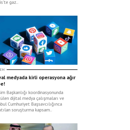
s'te gaz..
EM
al medyada kirli operasyona ağır
be!
işim Başkanlığı koordinasyonunda
tülen dijital medya çalışmaları ve
nbul Cumhuriyet Başsavcılığınca
atılan soruşturma kapsam..