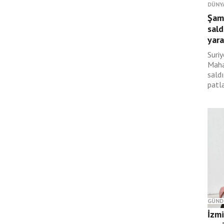
DÜNY
Şam
sald
yara
Suri
Maha
sald
patl
GÜND
İzm