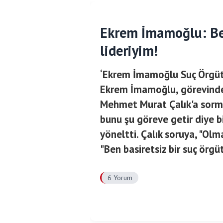
Ekrem İmamoğlu: Ben
lideriyim!
‘Ekrem İmamoğlu Suç Örgüt
Ekrem İmamoğlu, görevinden
Mehmet Murat Çalık'a sorma
bunu şu göreve getir diye 
yöneltti. Çalık soruya, "Ol
"Ben basiretsiz bir suç örgü
6 Yorum