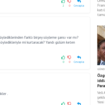
Orma
Fran
2
0
Cevapla
katıl
tama
öylediklerinden farklı birşey söyleme şansı var mı?
söyledikleriyle mi kurtaracak? Yandı gülüm keten
0
0
Cevapla
GÜND
Özgü
iddi
Para
Veli 
kler .
şeki
Yeni