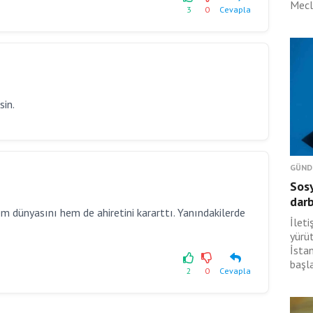
Mecli
3
0
Cevapla
sin.
GÜND
Sosy
dar
 Hem dünyasını hem de ahiretini kararttı. Yanındakilerde
İlet
yürü
İsta
başl
2
0
Cevapla