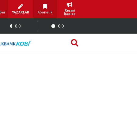
Resmi
ber
YAZARLAR
Abonelik
İlanlar
0.0
0.0