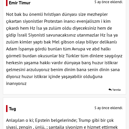
5 ay önce eklendi.
Emir Timur
Not bak bu önemli hristiyan dünyası size mezhepler
çıkartan siyonistler Protestan inancı evenjaliszm i kim
çıkardı hem Hz İsa ya zulüm oldu diyeceksiniz hem de
gidip İsrail Siyonisti savunacaksınız utanmazlar Hz İsa ya
zulüm kimler yaptı bak Mel gibson olayı biliyor delikanlı
Adam İspanya gördü bunları tüm Avrupa ve abd halkı
görmeli burdan okusunlar biz Türkler tüm dinlere saygılıyız
herkesin yaşama hakkı vardır dünyaya barış huzur istikrar
gelmesini arzuluyoruz benim dinim bana senin dinin sana
diyoruz huzur istikrar içinde yaşayabilir olduğuna
inanıyoruz
Yanıtla
5 ay önce eklendi.
Tug
Anlaşılan o ki; Epstein belgelerinde; Trump gibi bir çok
siyasi, zengin , ünlü, ; şantajla siyonizm e hizmet ettirmek