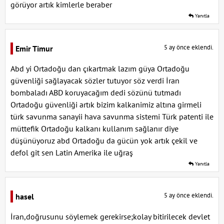
görüyor artık kimlerle beraber
Yanıtla
5 ay önce eklendi.
Emir Timur
Abd yi Ortadoğu dan çıkartmak lazım güya Ortadoğu
güvenliği sağlayacak sözler tutuyor söz verdi İran
bombaladı ABD koruyacağım dedi sözünü tutmadı
Ortadoğu güvenliği artık bizim kalkanimiz altına girmeli
türk savunma sanayii hava savunma sistemi Türk patenti ile
müttefik Ortadoğu kalkanı kullanım sağlanır diye
düşünüyoruz abd Ortadoğu da gücün yok artık çekil ve
defol git sen Latin Amerika ile uğraş
Yanıtla
5 ay önce eklendi.
hasel
İran,doğrusunu söylemek gerekirse;kolay bitirilecek devlet