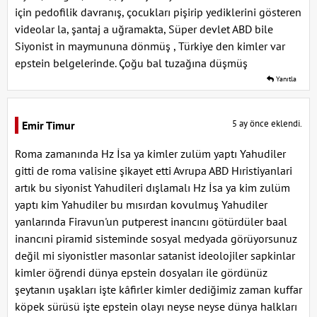
için pedofilik davranış, çocukları pişirip yediklerini gösteren
videolar la, şantaj a uğramakta, Süper devlet ABD bile
Siyonist in maymununa dönmüş , Türkiye den kimler var
epstein belgelerinde. Çoğu bal tuzağına düşmüş
Yanıtla
5 ay önce eklendi.
Emir Timur
Roma zamanında Hz İsa ya kimler zulüm yaptı Yahudiler
gitti de roma valisine şikayet etti Avrupa ABD Hıristiyanlari
artık bu siyonist Yahudileri dışlamalı Hz İsa ya kim zulüm
yaptı kim Yahudiler bu mısırdan kovulmuş Yahudiler
yanlarında Firavun'un putperest inancını götürdüler baal
inancıni piramid sisteminde sosyal medyada görüyorsunuz
değil mi siyonistler masonlar satanist ideolojiler sapkinlar
kimler öğrendi dünya epstein dosyaları ile gördünüz
şeytanın uşakları işte kâfirler kimler dediğimiz zaman kuffar
köpek sürüsü işte epstein olayı neyse neyse dünya halkları