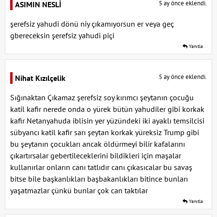
5 ay önce eklendi.
ASIMIN NESLİ
şerefsiz yahudi dönü niy çıkamıyorsun er veya geç
gbereceksin şerefsiz yahudi piçi
Yanıtla
5 ay önce eklendi.
Nihat Kızılçelik
Sığınaktan Çıkamaz şerefsiz soy kırımcı şeytanın çocuğu
katil kafir nerede onda o yürek bütün yahudiler gibi korkak
kafir Netanyahuda iblisin yer yüzündeki iki ayaklı temsilcisi
sübyancı katil kafir sarı şeytan korkak yüreksiz Trump gibi
bu şeytanın çocukları ancak öldürmeyi bilir kafalarını
çıkartırsalar gebertileceklerini bildikleri için maşalar
kullanırlar onların canı tatlıdır canı çıkasıcalar bu savaş
bitse bile başkanlıkları başbakanlıkları bitince bunları
yaşatmazlar çünkü bunlar çok can taktılar
Yanıtla