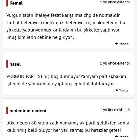
1 yıl önce eklendi.
Kemal
Vurgun talan ihaleye fesat karıştırma chp de normaldir
Turhal belediyesi melik gazi belediyesi iş makinelerini bu
şirkette yaptırıyormuş .onlarda mı bu şirkette yaptırıyor
,muş kimilerin cebine ne giriyor .
Yanıtla
1 yıl önce eklendi.
hasel
VURGUN PARTİSİ hiç boş durmuyor.Yamyam partisi,bakım
işlerini de yamyamlara yaptırıp,ceplerini dolduruyor.
Yanıtla
1 yıl önce eklendi.
nedeninin nedeni
ülke neden 80 yıldır kalkınamamış ak parti geldikten sonra
kalkınmış belli oluyor her yeri sarmış bu hırsızlar çetesi
Yanıtla