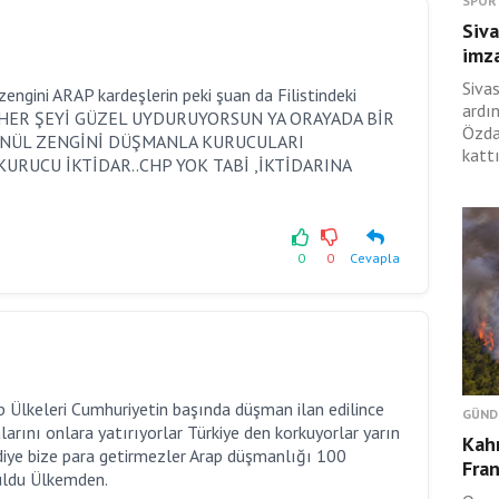
SPOR
Siva
imza
Siva
gini ARAP kardeşlerin peki şuan da Filistindeki
ardı
 HER ŞEYİ GÜZEL UYDURUYORSUN YA ORAYADA BİR
Özda
NÜL ZENGİNİ DÜŞMANLA KURUCULARI
kattı
RUCU İKTİDAR..CHP YOK TABİ ,İKTİDARINA
0
0
Cevapla
 Ülkeleri Cumhuriyetin başında düşman ilan edilince
GÜND
arını onlara yatırıyorlar Türkiye den korkuyorlar yarın
Kah
diye bize para getirmezler Arap düşmanlığı 100
Fran
uldu Ülkemden.