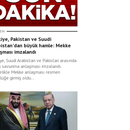
EM
iye, Pakistan ve Suudi
bistan'dan büyük hamle: Mekke
aşması imzalandı
ye, Suudi Arabistan ve Pakistan arasında
k savunma anlaşması imzalandı.
elikle Mekke anlaşması resmen
lüğe girmiş oldu...