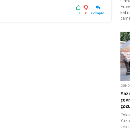
Orma
Fran
katıl
0
0
Cevapla
tama
GÜND
Yazı
çevr
çoc
Toka
Yazı
temi