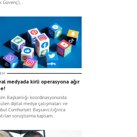
 Güvenç'i, ..
EM
al medyada kirli operasyona ağır
be!
işim Başkanlığı koordinasyonunda
tülen dijital medya çalışmaları ve
nbul Cumhuriyet Başsavcılığınca
atılan soruşturma kapsam..