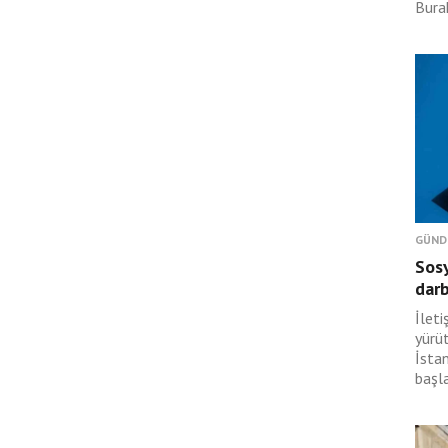
Burak
GÜND
Sosy
dar
İlet
yürü
İsta
başl