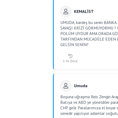
KEMALİST
UMUDA, kardeş bu senin BANKA zen
SAVAŞI KRİZİ GÖRMÜYORMU ?
POLÜM UYDUR AMA ORADA GÖ
TARFINDAN MÜCADELE EDEN KU
GELSİN SENİN?
1 Yıl Önce
Umuda
Boşuna uğraşma Reis Zengin Arap
Batıya ve ABD ye yöneldiler paral
CHP gelir Paralarımıza el koyar 
senedir yapılıyor adamlar soğut