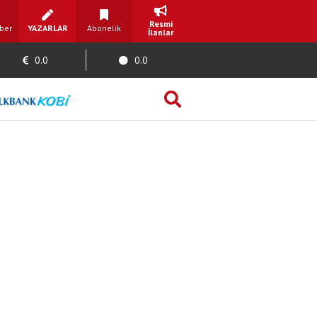
Resmi
ber
YAZARLAR
Abonelik
İlanlar
0.0
0.0