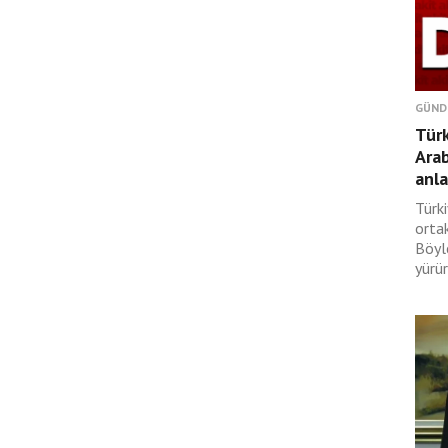
GÜND
Türk
Ara
anl
Türki
orta
Böyl
yürür