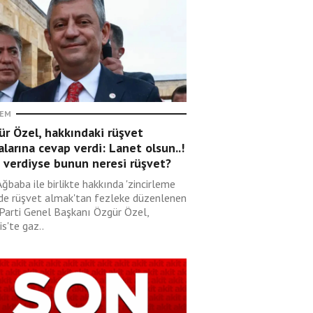
EM
r Özel, hakkındaki rüşvet
alarına cevap verdi: Lanet olsun..!
 verdiyse bunun neresi rüşvet?
Ağbaba ile birlikte hakkında 'zincirleme
lde rüşvet almak'tan fezleke düzenlenen
 Parti Genel Başkanı Özgür Özel,
s'te gaz..