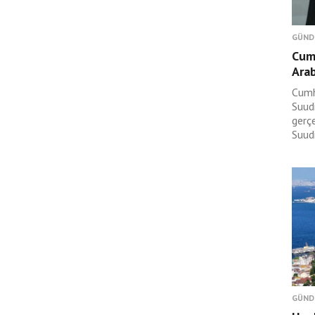
GÜND
Cum
Arab
Cumh
Suudi
gerç
Suudi
GÜND