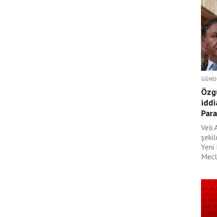
GÜND
Özgü
iddi
Para
Veli 
şeki
Yeni
Mecli