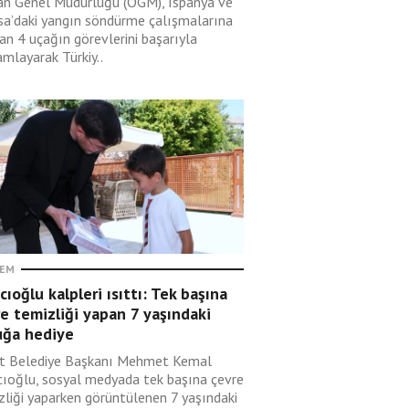
n Genel Müdürlüğü (OGM), İspanya ve
sa’daki yangın söndürme çalışmalarına
an 4 uçağın görevlerini başarıyla
mlayarak Türkiy..
EM
cıoğlu kalpleri ısıttı: Tek başına
e temizliği yapan 7 yaşındaki
uğa hediye
t Belediye Başkanı Mehmet Kemal
cıoğlu, sosyal medyada tek başına çevre
zliği yaparken görüntülenen 7 yaşındaki