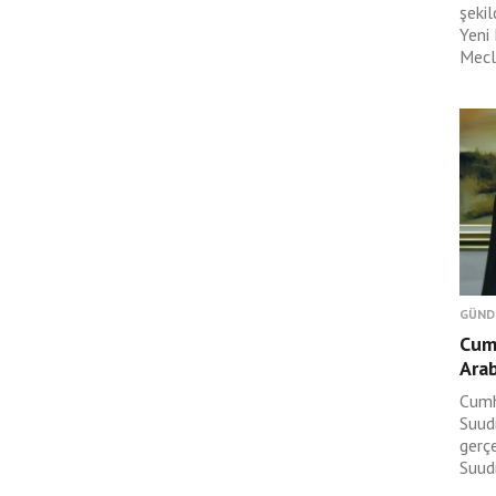
şeki
Yeni
Mecli
GÜND
Cum
Arab
Cumh
Suudi
gerç
Suudi