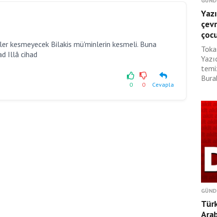
GÜND
Yazı
çevr
çoc
firler kesmeyecek Bilakis mü'minlerin kesmeli. Buna
Toka
ad Illâ cihad
Yazı
temi
Burak
0
0
Cevapla
GÜND
Türk
Ara