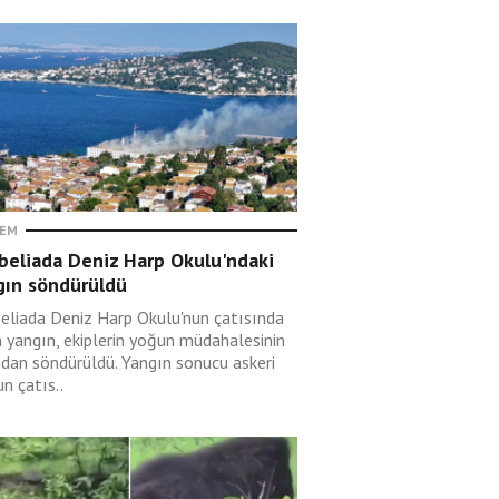
EM
beliada Deniz Harp Okulu'ndaki
gın söndürüldü
eliada Deniz Harp Okulu'nun çatısında
n yangın, ekiplerin yoğun müdahalesinin
ndan söndürüldü. Yangın sonucu askeri
n çatıs..