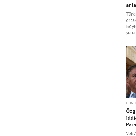
anl
Türki
orta
Böyl
yürür
GÜND
Özgü
iddi
Para
Veli 