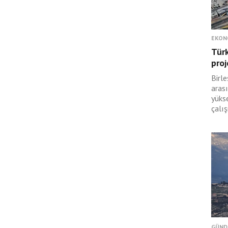
EKON
Türk
proj
Birle
arası
yüks
çalış
GÜND