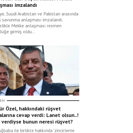
aşması imzalandı
ye, Suudi Arabistan ve Pakistan arasında
k savunma anlaşması imzalandı.
elikle Mekke anlaşması resmen
lüğe girmiş oldu...
EM
r Özel, hakkındaki rüşvet
alarına cevap verdi: Lanet olsun..!
 verdiyse bunun neresi rüşvet?
Ağbaba ile birlikte hakkında 'zincirleme