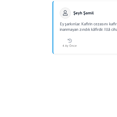
Şeyh Şamil
Ey şarkınlar. Kafirin cezasını ka
inanmayan zındık kâfirdir. Illâ cih
4 Ay Önce