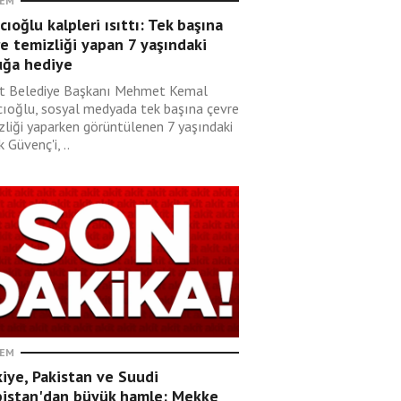
EM
cıoğlu kalpleri ısıttı: Tek başına
e temizliği yapan 7 yaşındaki
uğa hediye
t Belediye Başkanı Mehmet Kemal
cıoğlu, sosyal medyada tek başına çevre
zliği yaparken görüntülenen 7 yaşındaki
 Güvenç'i, ..
EM
iye, Pakistan ve Suudi
bistan'dan büyük hamle: Mekke