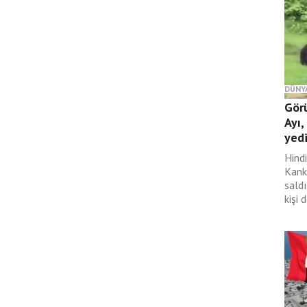
DÜNY
Gör
Ayı,
yed
Hind
Kank
saldı
kişi 