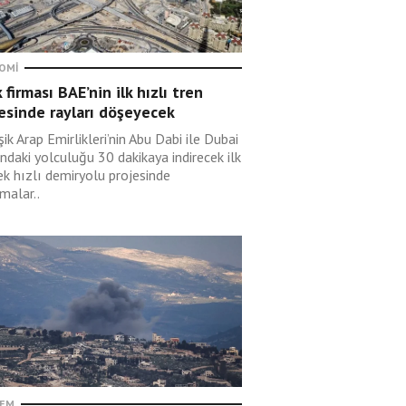
OMI
 firması BAE’nin ilk hızlı tren
esinde rayları döşeyecek
şik Arap Emirlikleri’nin Abu Dabi ile Dubai
ndaki yolculuğu 30 dakikaya indirecek ilk
ek hızlı demiryolu projesinde
malar..
EM