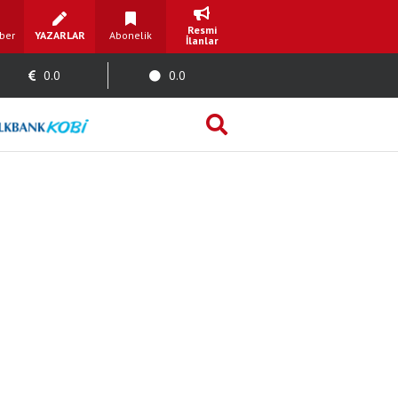
Resmi
ber
YAZARLAR
Abonelik
İlanlar
0.0
0.0