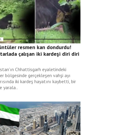
A
üntüler resmen kan dondurdu!
 tarlada çalışan iki kardeşi diri diri
i
istan'ın Chhattisgarh eyaletindeki
er bölgesinde gerçekleşen vahşi ayı
rısında iki kardeş hayatını kaybetti, bir
de yarala..