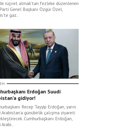
lde rüşvet almak'tan fezleke düzenlenen
 Parti Genel Başkanı Özgür Özel,
s'te gaz..
EM
hurbaşkanı Erdoğan Suudi
istan’a gidiyor!
urbaşkanı Recep Tayyip Erdoğan, yarın
 Arabistan’a günübirlik çalışma ziyareti
ekleştirecek. Cumhurbaşkanı Erdoğan,
 Arabi..