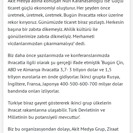
Akit Medya adına konuşan Nuri Karahasanoğlu ise’ Güçlü
ticaret güçlü ekonomiyi oluşturur. Her şeyden önce
üretmek, üretmek, üretmek. Bugün ihracatta rekor üzerine
rekor kırıyoruz. Günümüzde ticaret biraz yozlaştı. Herkesin
başına bir zabıta dikemeyiz. Ahilik kültürü ile
gönüllerimize zabıta dikmeliyiz. Merhameti
vicdanlarımızdan çıkarmamalıyız’ dedi.
Biz daha önce yazılarımızda ve konferanslarımızda
ihracatla ilgili olarak şu gerçeği ifade etmiştik ‘Bugün Çin,
ABD ve Almanya ihracatta 3,7- 3 trilyon dolar ve 1,5
trilyon eurolarla en önde gidiyorlar. İkinci grupta Rusya,
İngiltere, Fransa, Japonya 400-500-600-700 milyar dolar
bandında onları izliyorlar.
Türkiye biraz gayret göstererek ikinci grup ülkelerin
ihracat rakamlarına ulaşabilir. Türk Devletinin ve
Milletinin bu potansiyeli mevcuttur’.
Biz bu organizasyondan dolayı, Akit Medya Grup, Ziraat