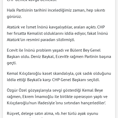
Halk Partisinin tarihini incelediğimiz zaman, hep sıkıntı
görürüz.
Atatürk ve İsmet İnönü kavgalıydılar, araları açıktı. CHP
her fırsatta Kemalist olduklarını iddia ediyor, fakat İnönü
Atatürk’ün resmini paradan sildirmişti.
Ecevit ile İnönü problem yaşadı ve Bülent Bey Genel
Başkan oldu. Deniz Baykal, Ecevit’e rağmen Partinin başına
geçti.
Kemal Kılıçdaroğlu kaset skandalıyla, çok sadık olduğunu
iddia ettiği Baykal’a karşı CHP Genel Başkanı seçildi.
Özgür Özel gözyaşlarıyla sevgi gösterdiği Kemal Beye
rağmen, Ekrem İmamoğlu ile birlikte operasyon yaptı ve
Kılıçdaroğlu’nun ifadesiyle ‘onu sırtından hançerlediler’.
Rüşvet, delege satın alma, vb. her türlü ayak oyunu