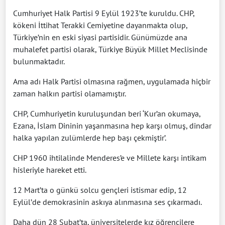
Cumhuriyet Halk Partisi 9 Eylül 1923’te kuruldu. CHP,
kökeni İttihat Terakki Cemiyetine dayanmakta olup,
Türkiye’nin en eski siyasi partisidir. Günümüzde ana
muhalefet partisi olarak, Türkiye Büyük Millet Meclisinde
bulunmaktadır.
Ama adı Halk Partisi olmasına rağmen, uygulamada hiçbir
zaman halkın partisi olamamıştır.
CHP, Cumhuriyetin kuruluşundan beri ‘Kur’an okumaya,
Ezana, İslam Dininin yaşanmasına hep karşı olmuş, dindar
halka yapılan zulümlerde hep başı çekmiştir’.
CHP 1960 ihtilalinde Menderes’e ve Millete karşı intikam
hisleriyle hareket etti.
12 Mart’ta o günkü solcu gençleri istismar edip, 12
Eylül’de demokrasinin askıya alınmasına ses çıkarmadı.
Daha dün 28 Şubat’ta, üniversitelerde kız öğrencilere