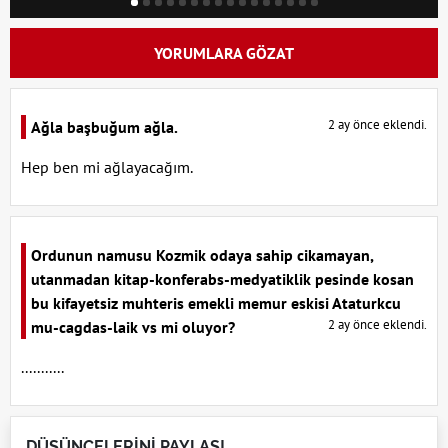
YORUMLARA GÖZAT
2 ay önce eklendi.
Ağla başbuğum ağla.
Hep ben mi ağlayacağım.
Ordunun namusu Kozmik odaya sahip cikamayan,
utanmadan kitap-konferabs-medyatiklik pesinde kosan
bu kifayetsiz muhteris emekli memur eskisi Ataturkcu
2 ay önce eklendi.
mu-cagdas-laik vs mi oluyor?
...........
DÜŞÜNCELERİNİ PAYLAŞ!