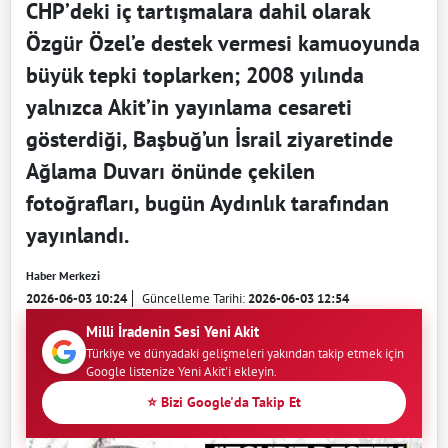
CHP’deki iç tartışmalara dahil olarak
Özgür Özel’e destek vermesi kamuoyunda
büyük tepki toplarken; 2008 yılında
yalnızca Akit’in yayınlama cesareti
gösterdiği, Başbuğ’un İsrail ziyaretinde
Ağlama Duvarı önünde çekilen
fotoğrafları, bugün Aydınlık tarafından
yayınlandı.
Haber Merkezi
2026-06-03 10:24
Güncelleme Tarihi:
2026-06-03 12:54
Milli İradenin Sesi Yeni Akit
Türkiye ve dünyadaki gelişmeleri yakından takip etmek için
Google listenize Yeni Akit'i ekleyin.
⭐ Bizi Google'da Takip Et