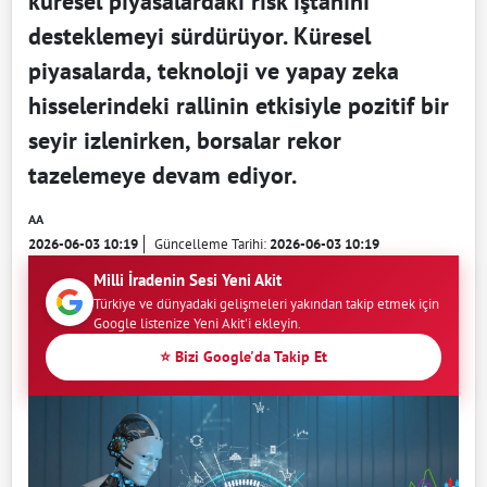
küresel piyasalardaki risk iştahını
desteklemeyi sürdürüyor. Küresel
piyasalarda, teknoloji ve yapay zeka
hisselerindeki rallinin etkisiyle pozitif bir
seyir izlenirken, borsalar rekor
tazelemeye devam ediyor.
AA
2026-06-03 10:19
Güncelleme Tarihi:
2026-06-03 10:19
Milli İradenin Sesi Yeni Akit
Türkiye ve dünyadaki gelişmeleri yakından takip etmek için
Google listenize Yeni Akit'i ekleyin.
⭐ Bizi Google'da Takip Et