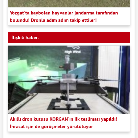
Yozgat'ta kaybolan hayvanlar jandarma tarafından
bulundu! Dronla adım adım takip ettiler!
İlişkili haber:
Akıllı dron kutusu KORGAN'ın ilk teslimatı yapıldı!
İhracat için de görüşmeler yürütülüyor