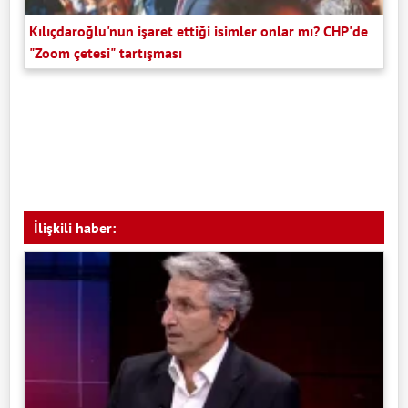
Kılıçdaroğlu'nun işaret ettiği isimler onlar mı? CHP'de
"Zoom çetesi" tartışması
İlişkili haber: