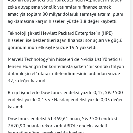
zeka altyapısına yönelik yatırımlarını finanse etmek
amacıyla toplam 80 milyar dolarlık sermaye artırımı planı
açıklamasına karşın hisseleri yüzde 3,8 değer kaybetti.
Teknoloji şirketi Hewlett Packard Enterprise'ın (HPE)
hisseleri ise beklentileri aşan finansal sonuçları ve güçlü
görünümünün etkisiyle yüzde 19,5 yükseldi.
Marvell Technology'nin hisseleri de Nvidia Üst Yöneticisi
Jensen Huang'ın bir konferansta şirketi "bir sonraki trilyon
dolarlık şirket" olarak nitelendirmesinin ardından yüzde
32,5 değer kazandı.
Bu gelişmelerle Dow Jones endeksi yüzde 0,45, S&P 500
endeksi yüzde 0,13 ve Nasdaq endeksi yüzde 0,03 değer
kazandı.
Dow Jones endeksi 51.369,61 puan, S&P 500 endeksi
7.620,90 puanla rekor kırdı. ABD'de endeks vadeli
kontratlar güne karışık seyirle başladı.