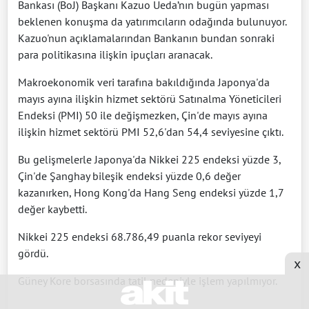
Bankası (BoJ) Başkanı Kazuo Ueda’nın bugün yapması
beklenen konuşma da yatırımcıların odağında bulunuyor.
Kazuo'nun açıklamalarından Bankanın bundan sonraki
para politikasına ilişkin ipuçları aranacak.
Makroekonomik veri tarafına bakıldığında Japonya'da
mayıs ayına ilişkin hizmet sektörü Satınalma Yöneticileri
Endeksi (PMI) 50 ile değişmezken, Çin'de mayıs ayına
ilişkin hizmet sektörü PMI 52,6'dan 54,4 seviyesine çıktı.
Bu gelişmelerle Japonya'da Nikkei 225 endeksi yüzde 3,
Çin'de Şanghay bileşik endeksi yüzde 0,6 değer
kazanırken, Hong Kong'da Hang Seng endeksi yüzde 1,7
değer kaybetti.
Nikkei 225 endeksi 68.786,49 puanla rekor seviyeyi
gördü.
x
Güney Kore borsasında tatil nedeniyle işlem yapılmıyor.