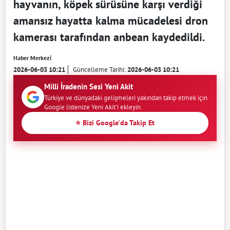
hayvanın, köpek sürüsüne karşı verdiği
amansız hayatta kalma mücadelesi dron
kamerası tarafından anbean kaydedildi.
Haber Merkezi
2026-06-03 10:21
Güncelleme Tarihi:
2026-06-03 10:21
Milli İradenin Sesi Yeni Akit
Türkiye ve dünyadaki gelişmeleri yakından takip etmek için
Google listenize Yeni Akit'i ekleyin.
⭐ Bizi Google'da Takip Et