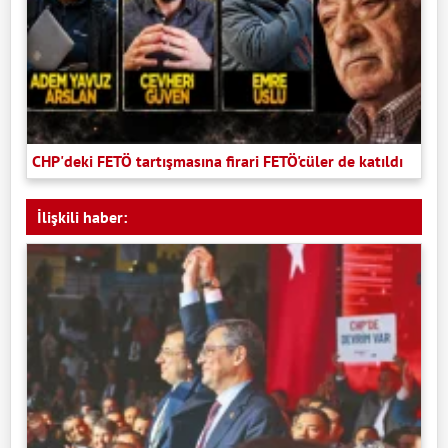
CHP'deki FETÖ tartışmasına firari FETÖ'cüler de katıldı
İlişkili haber: