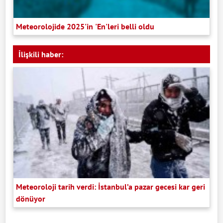
Meteorolojide 2025'in 'En'leri belli oldu
İlişkili haber:
Meteoroloji tarih verdi: İstanbul’a pazar gecesi kar geri
dönüyor