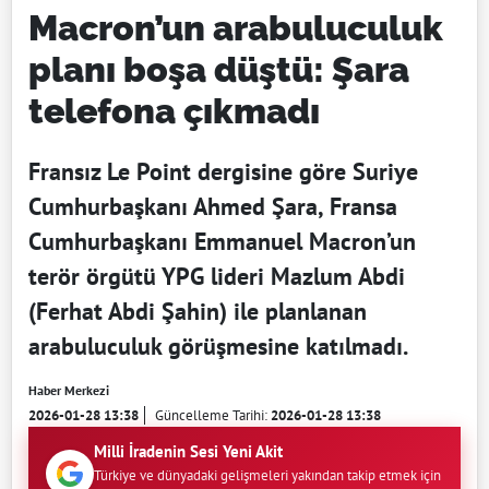
Macron’un arabuluculuk
planı boşa düştü: Şara
telefona çıkmadı
Fransız Le Point dergisine göre Suriye
Cumhurbaşkanı Ahmed Şara, Fransa
Cumhurbaşkanı Emmanuel Macron’un
terör örgütü YPG lideri Mazlum Abdi
(Ferhat Abdi Şahin) ile planlanan
arabuluculuk görüşmesine katılmadı.
Haber Merkezi
2026-01-28 13:38
Güncelleme Tarihi:
2026-01-28 13:38
Milli İradenin Sesi Yeni Akit
Türkiye ve dünyadaki gelişmeleri yakından takip etmek için