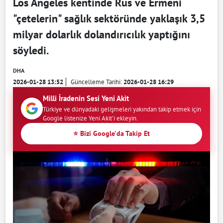
Los Angeles kentinde Rus ve Ermeni
"çetelerin" sağlık sektöründe yaklaşık 3,5
milyar dolarlık dolandırıcılık yaptığını
söyledi.
DHA
2026-01-28 13:52
Güncelleme Tarihi:
2026-01-28 16:29
Milli İradenin Sesi Yeni Akit
Türkiye ve dünyadaki gelişmeleri yakından takip etmek için
Google listenize Yeni Akit'i ekleyin.
⭐ Bizi Google'da Takip Et