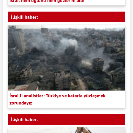
İsrail hem oğlunu hem gözlerini aldı
İlişkili haber:
İsrailli analistler: Türkiye ve katarla yüzleşmek
zorundayız
İlişkili haber: