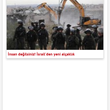
İnsan değilsiniz! İsrail'den yeni alçaklık