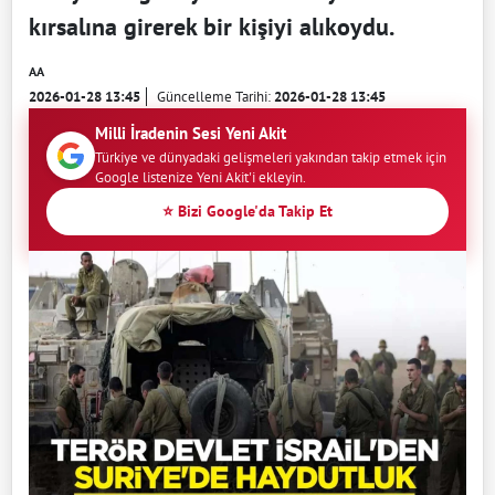
kırsalına girerek bir kişiyi alıkoydu.
AA
2026-01-28 13:45
Güncelleme Tarihi:
2026-01-28 13:45
Milli İradenin Sesi Yeni Akit
Türkiye ve dünyadaki gelişmeleri yakından takip etmek için
Google listenize Yeni Akit'i ekleyin.
⭐ Bizi Google'da Takip Et