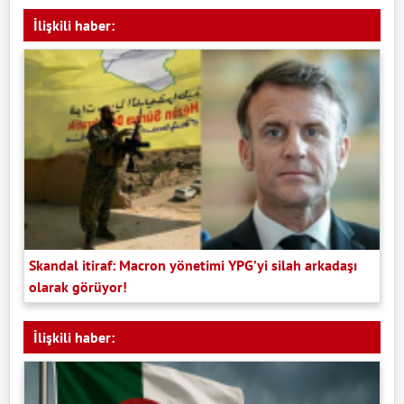
İlişkili haber:
Skandal itiraf: Macron yönetimi YPG’yi silah arkadaşı
olarak görüyor!
İlişkili haber: