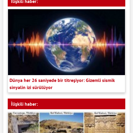
İlişkili haber:
Dünya her 26 saniyede bir titreşiyor: Gizemli sismik
sinyalin izi sürülüyor
İlişkili haber: