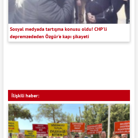
Sosyal medyada tartışma konusu oldu! CHP'li
depremzededen Özgür'e kapı şikayeti
İlişkili haber: