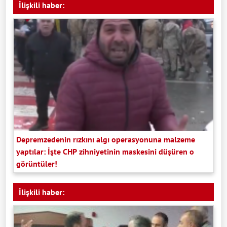
İlişkili haber:
Depremzedenin rızkını algı operasyonuna malzeme
yaptılar: İşte CHP zihniyetinin maskesini düşüren o
görüntüler!
İlişkili haber: