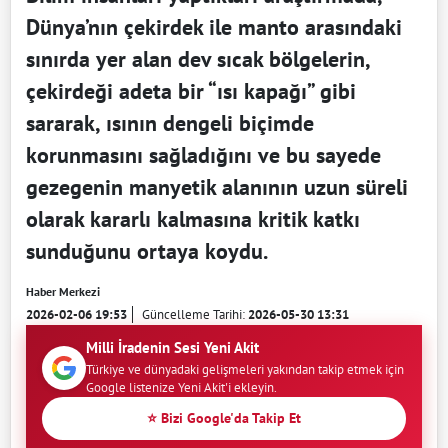
Dünya’nın çekirdek ile manto arasındaki
sınırda yer alan dev sıcak bölgelerin,
çekirdeği adeta bir “ısı kapağı” gibi
sararak, ısının dengeli biçimde
korunmasını sağladığını ve bu sayede
gezegenin manyetik alanının uzun süreli
olarak kararlı kalmasına kritik katkı
sunduğunu ortaya koydu.
Haber Merkezi
2026-02-06 19:53
Güncelleme Tarihi:
2026-05-30 13:31
Milli İradenin Sesi Yeni Akit
Türkiye ve dünyadaki gelişmeleri yakından takip etmek için
Google listenize Yeni Akit'i ekleyin.
⭐ Bizi Google'da Takip Et