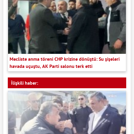
Mecliste anma töreni CHP krizine dönüştü: Su şişeleri
havada uçuştu, AK Parti salonu terk etti
İlişkili haber: