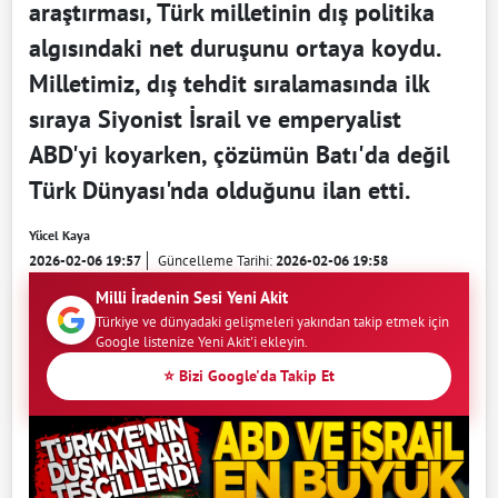
araştırması, Türk milletinin dış politika
algısındaki net duruşunu ortaya koydu.
Milletimiz, dış tehdit sıralamasında ilk
sıraya Siyonist İsrail ve emperyalist
ABD'yi koyarken, çözümün Batı'da değil
Türk Dünyası'nda olduğunu ilan etti.
Yücel Kaya
2026-02-06 19:57
Güncelleme Tarihi:
2026-02-06 19:58
Milli İradenin Sesi Yeni Akit
Türkiye ve dünyadaki gelişmeleri yakından takip etmek için
Google listenize Yeni Akit'i ekleyin.
⭐ Bizi Google'da Takip Et