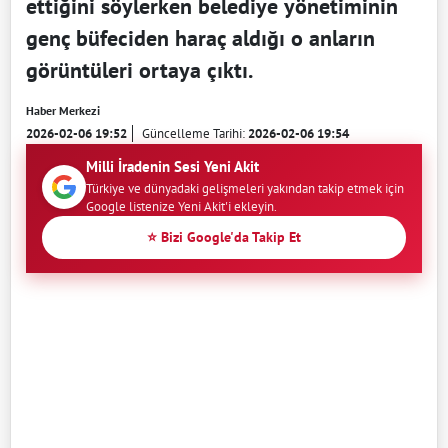
ettiğini söylerken belediye yönetiminin
genç büfeciden haraç aldığı o anların
görüntüleri ortaya çıktı.
Haber Merkezi
2026-02-06 19:52
Güncelleme Tarihi:
2026-02-06 19:54
Milli İradenin Sesi Yeni Akit
Türkiye ve dünyadaki gelişmeleri yakından takip etmek için
Google listenize Yeni Akit'i ekleyin.
⭐ Bizi Google'da Takip Et