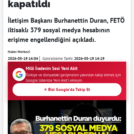
kapatıldı
İletişim Başkanı Burhanettin Duran, FETÖ
iltisaklı 379 sosyal medya hesabının
erişime engellendiğini açıkladı.
Haber Merkezi
2026-05-19 14:04
Güncelleme Tarihi:
2026-05-19 14:19
Milli İradenin Sesi Yeni Akit
Türkiye ve dünyadaki gelişmeleri yakından takip etmek için
Google listenize Yeni Akit'i ekleyin.
⭐ Bizi Google'da Takip Et