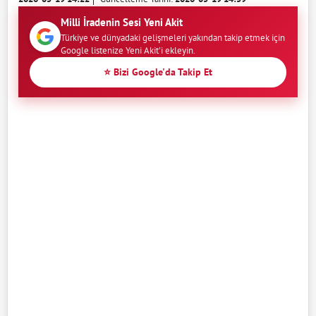
Milli İradenin Sesi Yeni Akit
Türkiye ve dünyadaki gelişmeleri yakından takip etmek için
Google listenize Yeni Akit'i ekleyin.
⭐ Bizi Google'da Takip Et