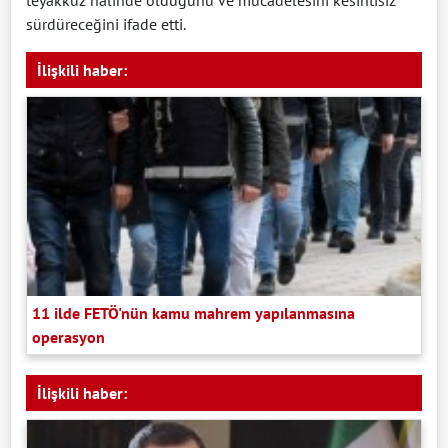
sürdüreceğini ifade etti.
İlişkili haber:
11 ilde FETÖ'nün kamu mahrem yapılanmasına
operasyon
İlişkili haber: