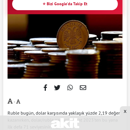
⭐ Bizi Google'da Takip Et
-
x
Ruble bugün, dolar karşısında yaklaşık yüzde 2,19 değer
kazanırken, dolar/ruble paritesi Şubat 2023'ten bu yana
ilk defa 71 seviyesinin altına indi.