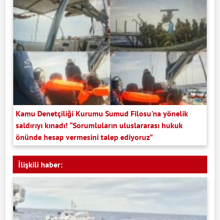
Kamu Denetçiliği Kurumu Sumud Filosu'na yönelik
saldırıyı kınadı! “Sorumluların uluslararası hukuk
önünde hesap vermesini talep ediyoruz”
İlişkili haber: