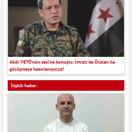
Abdi ‘FETÖ’nün sesi’ne konuştu: İmralı'da Öcalan ile
görüşmeye hazırlanıyoruz!
İlişkili haber: