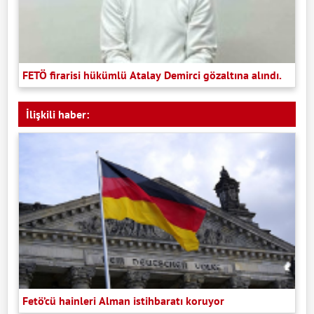
FETÖ firarisi hükümlü Atalay Demirci gözaltına alındı.
İlişkili haber:
Fetö’cü hainleri Alman istihbaratı koruyor