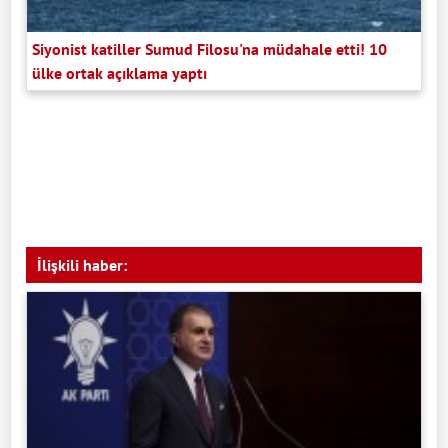
Siyonist katiller Sumud Filosu'na müdahale etti! 10
ülke ortak açıklama yaptı
İlişkili haber: