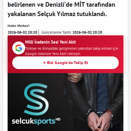
belirlenen ve Denizli’de MİT tarafından
yakalanan Selçuk Yılmaz tutuklandı.
Haber Merkezi
2026-06-02 20:20
Güncelleme Tarihi:
2026-06-02 20:20
Milli İradenin Sesi Yeni Akit
Türkiye ve dünyadaki gelişmeleri yakından takip etmek için
Google listenize Yeni Akit'i ekleyin.
⭐ Bizi Google'da Takip Et