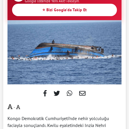
Google listenize Yeni Akit'i ekleyin.
⭐ Bizi Google'da Takip Et
-
Kongo Demokratik Cumhuriyeti’nde nehir yolculuğu
faciayla sonuçlandı. Kwilu eyaletindeki Inzia Nehri