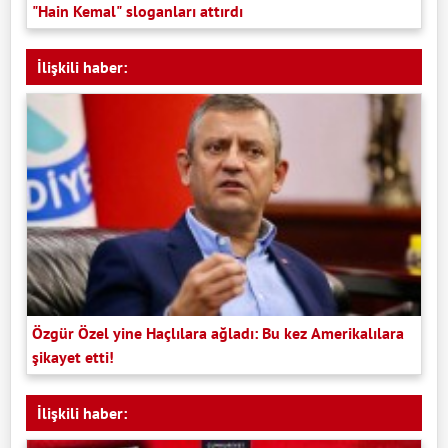
"Hain Kemal" sloganları attırdı
İlişkili haber:
Özgür Özel yine Haçlılara ağladı: Bu kez Amerikalılara
şikayet etti!
İlişkili haber: