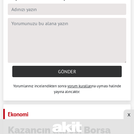
GÖNDER
Yorumlarınız incelendikten sonra
yorum kuralları
na uyması halinde
yayına alıncaktır.
x
Ekonomi
Kazancın adresi Borsa