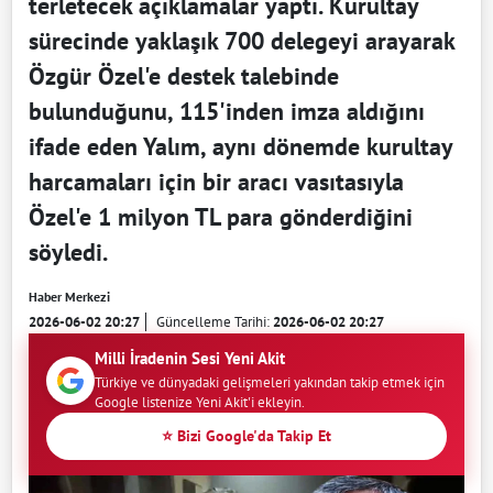
terletecek açıklamalar yaptı. Kurultay
sürecinde yaklaşık 700 delegeyi arayarak
Özgür Özel'e destek talebinde
bulunduğunu, 115'inden imza aldığını
ifade eden Yalım, aynı dönemde kurultay
harcamaları için bir aracı vasıtasıyla
Özel'e 1 milyon TL para gönderdiğini
söyledi.
Haber Merkezi
2026-06-02 20:27
Güncelleme Tarihi:
2026-06-02 20:27
Milli İradenin Sesi Yeni Akit
Türkiye ve dünyadaki gelişmeleri yakından takip etmek için
Google listenize Yeni Akit'i ekleyin.
⭐ Bizi Google'da Takip Et