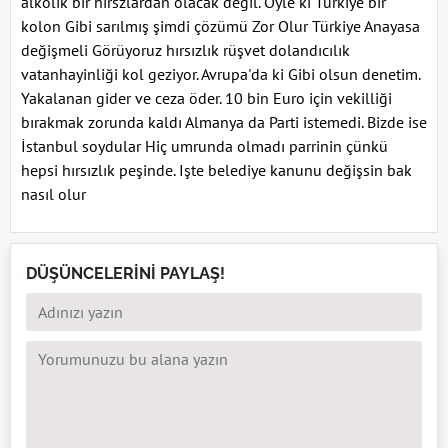
alkolik bir hirszlardan olacak değil. Öyle ki Türkiye bir
kolon Gibi sarılmış şimdi çözümü Zor Olur Türkiye Anayasa
değişmeli Görüyoruz hırsızlık rüşvet dolandıcılık
vatanhayinliği kol geziyor. Avrupa'da ki Gibi olsun denetim.
Yakalanan gider ve ceza öder. 10 bin Euro için vekilliği
bırakmak zorunda kaldı Almanya da Parti istemedi. Bizde ise
İstanbul soydular Hiç umrunda olmadı parrinin çünkü
hepsi hırsızlık peşinde. Işte belediye kanunu değişsin bak
nasıl olur
DÜŞÜNCELERİNİ PAYLAŞ!