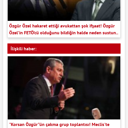
Özgür Özel hakaret ettiği avukattan şok ifşaat! Özgür
Özel’in FETÖ’cü olduğunu bildiğin halde neden sustun..
İlişkili haber:
"Korsan Özgür"ün çakma grup toplantısı! Meclis'te