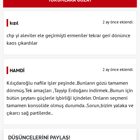
2 ay önce eklendi.
kızıl
chp yi aleviler ele geçirmişti ermeniler tekrar geri dönünce
kaos çıkardılar
2 ay önce eklendi.
HAMDİ
Kılıçdaroğlu nafile işler peşinde..Bunların gözü tamamen
dönmüş.Tek amaçları ,Tayyip Erdoğanı indirmek..Bunun için
bütün şeytanı güçlerle işbirliği içindeler. Onların seçmeni
tamamen konsolide olmuş durumda..Sorun,bizim yalaka ve
çıkarcı sağ partilerde..
DÜŞÜNCELERİNİ PAYLAŞ!