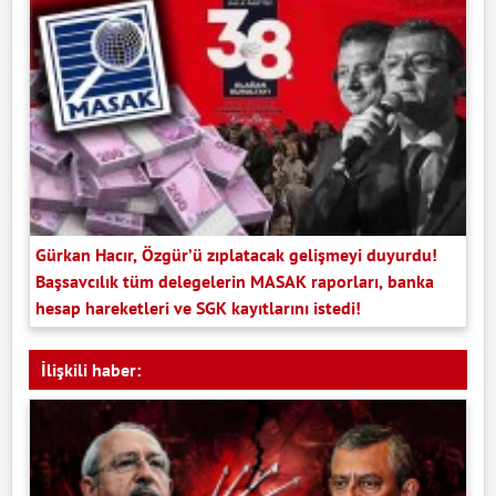
Gürkan Hacır, Özgür’ü zıplatacak gelişmeyi duyurdu!
Başsavcılık tüm delegelerin MASAK raporları, banka
hesap hareketleri ve SGK kayıtlarını istedi!
İlişkili haber: