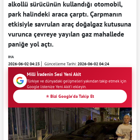
alkollü sürücünün kullandığı otomobil,
park halindeki araca çarptı. Çarpmanın
etkisiyle savrulan araç doğalgaz kutusuna
vurunca çevreye yayılan gaz mahallede
paniğe yol açtı.
IHA
2026-06-02 04:23
Güncelleme Tarihi:
2026-06-02 04:24
Milli İradenin Sesi Yeni Akit
Türkiye ve dünyadaki gelişmeleri yakından takip etmek için
Google listenize Yeni Akit'i ekleyin.
⭐ Bizi Google'da Takip Et