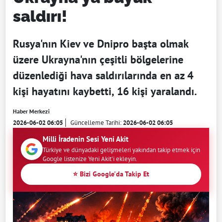
saldırı!
Rusya'nın Kiev ve Dnipro başta olmak
üzere Ukrayna'nın çeşitli bölgelerine
düzenlediği hava saldırılarında en az 4
kişi hayatını kaybetti, 16 kişi yaralandı.
Haber Merkezi
2026-06-02 06:05
Güncelleme Tarihi:
2026-06-02 06:05
Milli İradenin Sesi Yeni Akit
Türkiye ve dünyadaki gelişmeleri yakından takip etmek için
Google listenize Yeni Akit'i ekleyin.
⭐ Bizi Google'da Takip Et