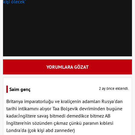
YORUMLARA GÖZAT
2 ay önce eklendi.
Saim genç
Britanya imparatorluğu ve kraliçenin adamları Rusya'dan
tarihi intikamını alıyor Taa Bolşevik devriminden bugüne
kadar.İngiltere savaş bitmedi demedikce bitmez AB
İngiltere'nin sözünden çıkmaz çünkü paranın kıblesi
Londra'da (çok kişi abd zanneder)