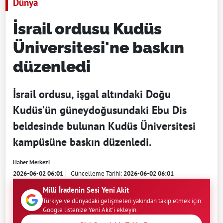
Dünya
İsrail ordusu Kudüs
Üniversitesi'ne baskın
düzenledi
İsrail ordusu, işgal altındaki Doğu
Kudüs’ün güneydoğusundaki Ebu Dis
beldesinde bulunan Kudüs Üniversitesi
kampüsüne baskın düzenledi.
Haber Merkezi
2026-06-02 06:01
Güncelleme Tarihi:
2026-06-02 06:01
Milli İradenin Sesi Yeni Akit
Türkiye ve dünyadaki gelişmeleri yakından takip etmek için
Google listenize Yeni Akit'i ekleyin.