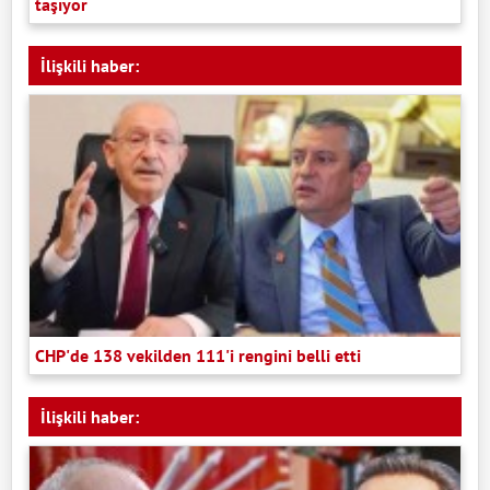
taşıyor
İlişkili haber:
CHP'de 138 vekilden 111'i rengini belli etti
İlişkili haber: