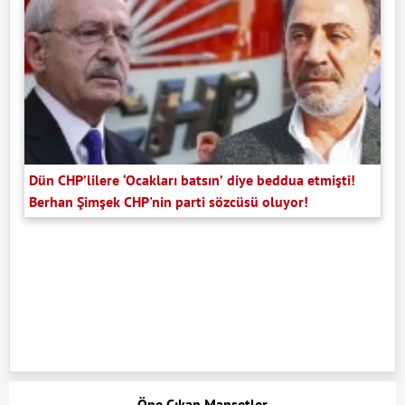
Dün CHP’lilere ‘Ocakları batsın’ diye beddua etmişti!
Berhan Şimşek CHP'nin parti sözcüsü oluyor!
Öne Çıkan Manşetler