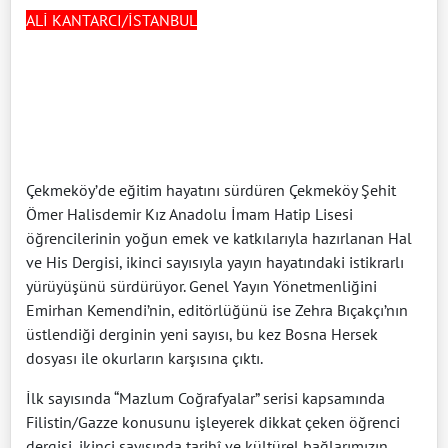
ALİ KANTARCI/İSTANBUL
Çekmeköy’de eğitim hayatını sürdüren Çekmeköy Şehit
Ömer Halisdemir Kız Anadolu İmam Hatip Lisesi
öğrencilerinin yoğun emek ve katkılarıyla hazırlanan Hal
ve His Dergisi, ikinci sayısıyla yayın hayatındaki istikrarlı
yürüyüşünü sürdürüyor. Genel Yayın Yönetmenliğini
Emirhan Kemendi’nin, editörlüğünü ise Zehra Bıçakçı’nın
üstlendiği derginin yeni sayısı, bu kez Bosna Hersek
dosyası ile okurların karşısına çıktı.
İlk sayısında “Mazlum Coğrafyalar” serisi kapsamında
Filistin/Gazze konusunu işleyerek dikkat çeken öğrenci
dergisi, ikinci sayısında tarihî ve kültürel bağlarımızın