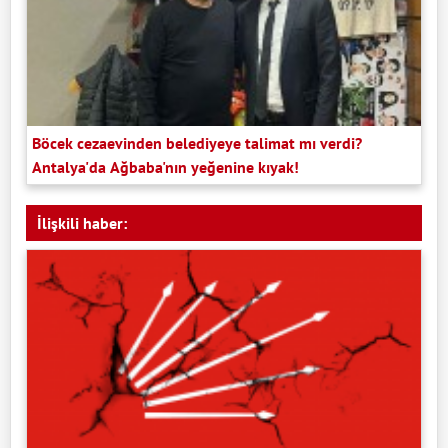
Böcek cezaevinden belediyeye talimat mı verdi?
Antalya'da Ağbaba'nın yeğenine kıyak!
İlişkili haber: