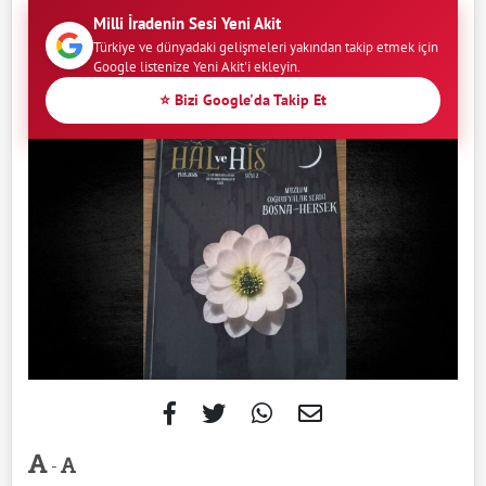
Milli İradenin Sesi Yeni Akit
Türkiye ve dünyadaki gelişmeleri yakından takip etmek için
Google listenize Yeni Akit'i ekleyin.
⭐ Bizi Google'da Takip Et
-