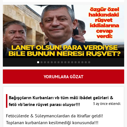
YORUMLARA GÖZAT
Bağışçıların Kurbanları vb tüm mâli ibâdet gelirleri &
3 ay önce eklendi.
fetö vb'lerine rüşvet parası oluyor!!!
Fetöcülerde & Süleymancılardan da itiraflar geldi!
Toplanan kurbanların kesilmediği konusunda!!!