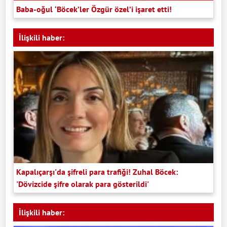
Baba-oğul ‘Böcek’ler Özgür özel’i işaret etti!
İlişkili haber:
Kapalıçarşı'da şifreli para trafiği! Zuhal Böcek:
'Dövizcide şifre olarak para gösterildi'
İlişkili haber: