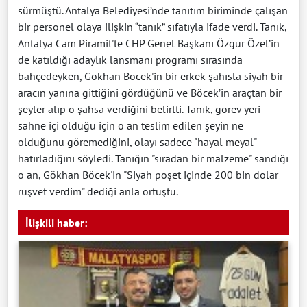
sürmüştü. Antalya Belediyesi’nde tanıtım biriminde çalışan
bir personel olaya ilişkin “tanık” sıfatıyla ifade verdi. Tanık,
Antalya Cam Piramit'te CHP Genel Başkanı Özgür Özel’in
de katıldığı adaylık lansmanı programı sırasında
bahçedeyken, Gökhan Böcek'in bir erkek şahısla siyah bir
aracın yanına gittiğini gördüğünü ve Böcek’in araçtan bir
şeyler alıp o şahsa verdiğini belirtti. Tanık, görev yeri
sahne içi olduğu için o an teslim edilen şeyin ne
olduğunu göremediğini, olayı sadece "hayal meyal"
hatırladığını söyledi. Tanığın "sıradan bir malzeme" sandığı
o an, Gökhan Böcek'in "Siyah poşet içinde 200 bin dolar
rüşvet verdim" dediği anla örtüştü.
İlişkili haber: