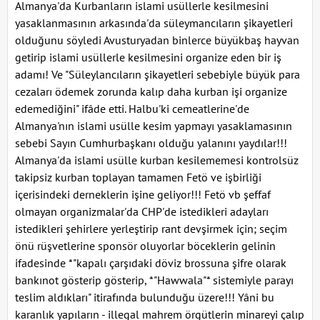
Almanya'da Kurbanların islami usüllerle kesilmesini
yasaklanmasının arkasında'da süleymancıların şikayetleri
olduğunu söyledi Avusturyadan binlerce büyükbaş hayvan
getirip islami usüllerle kesilmesini organize eden bir iş
adamı! Ve "Süleylancıların şikayetleri sebebiyle büyük para
cezaları ödemek zorunda kalıp daha kurban işi organize
edemediğini" ifâde etti. Halbu'ki cemeatlerine'de
Almanya'nın islami usülle kesim yapmayı yasaklamasının
sebebi Sayın Cumhurbaşkanı olduğu yalanını yaydılar!!!
Almanya'da islami usülle kurban kesilememesi kontrolsüz
takipsiz kurban toplayan tamamen Fetö ve işbirliği
içerisindeki derneklerin işine geliyor!!! Fetö vb şeffaf
olmayan organizmalar'da CHP'de istedikleri adayları
istedikleri şehirlere yerleştirip rant devşirmek için; seçim
önü rüşvetlerine sponsör oluyorlar böceklerin gelinin
ifadesinde *"kapalı çarşıdaki döviz brossuna şifre olarak
bankınot gösterip gösterip, *"Hawwala"* sistemiyle parayı
teslim aldıkları" itirafında bulunduğu üzere!!! Yâni bu
karanlık yapıların - illegal mahrem örgütlerin minareyi çalıp