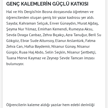
GENÇ KALEMLERİN GÜÇLÜ KATKISI
Hal ve His Dergisi’nin Bosna dosyasında öğretmen ve
öğrencilerden oluşan geniş bir yazar kadrosu yer aldı.
Sayıda; Kahraman Selçuk, Enver Günaydın, Murat Ağdaş,
Şeyma Nur Yılmaz, Emirhan Kemendi, Rumeysa Aksu,
Sevda Dıraga Canbaz, Zehra Bıçakçı, Azra Tanuğur, Beril Su
Gökgöz, Ebrar Sude Altunsoy, Elanur Arslantürk, Fatma
Zehra Can, Hafsa Baydemir, Nisanur Günay, Nisanur
Gürgör, Ruaa Haj Abdo, Selin Seçkin, Nisanur Şertbetçi,
Tuana Merve Kaymaz ve Zeynep Sevde Tamcan imzası
bulunuyor.
Öğrencilerin kaleme aldığı yazılar hem edebî derinliği