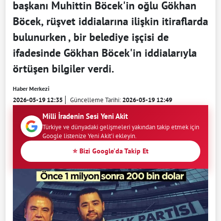
başkanı Muhittin Böcek'in oğlu Gökhan
Böcek, rüşvet iddialarına ilişkin itiraflarda
bulunurken , bir belediye işçisi de
ifadesinde Gökhan Böcek'in iddialarıyla
örtüşen bilgiler verdi.
Haber Merkezi
2026-05-19 12:35
Güncelleme Tarihi:
2026-05-19 12:49
Milli İradenin Sesi Yeni Akit
Türkiye ve dünyadaki gelişmeleri yakından takip etmek için
Google listenize Yeni Akit'i ekleyin.
⭐ Bizi Google'da Takip Et