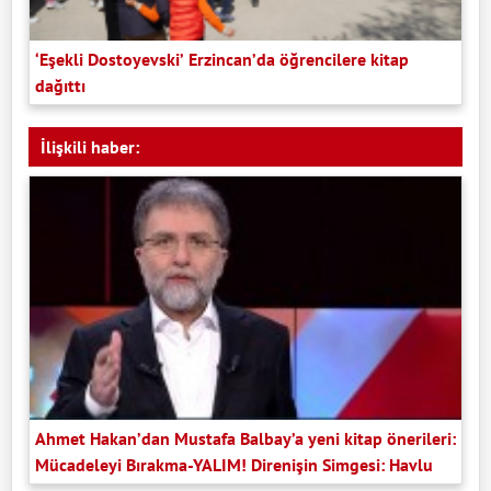
‘Eşekli Dostoyevski’ Erzincan’da öğrencilere kitap
dağıttı
İlişkili haber:
Ahmet Hakan’dan Mustafa Balbay’a yeni kitap önerileri:
Mücadeleyi Bırakma-YALIM! Direnişin Simgesi: Havlu