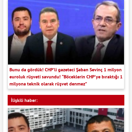
Bunu da gördük! CHP’li gazeteci Şaban Sevinç 1 milyon
euroluk rüşveti savundu! “Böceklerin CHP’ye bıraktığı 1
milyona teknik olarak rüşvet denmez”
İlişkili haber: