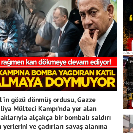
GÜND
Mers
darb
tut
Mers
eyle
şüph
ail'in gözü dönmüş ordusu, Gazze
gözal
aliya Mülteci Kampı'nda yer alan
aklarıyla alçakça bir bombalı saldırı
 yerlerini ve çadırları savaş alanına