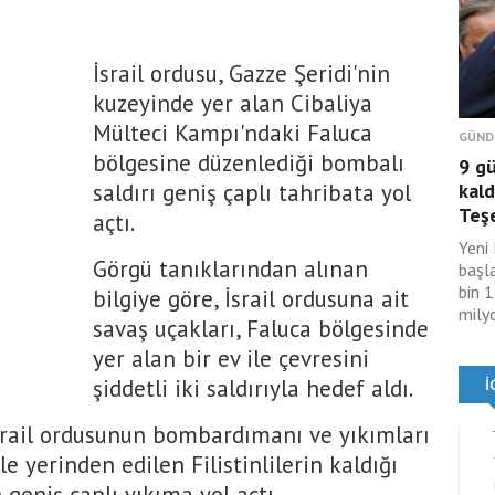
İsrail ordusu, Gazze Şeridi'nin
kuzeyinde yer alan Cibaliya
Mülteci Kampı'ndaki Faluca
GÜND
bölgesine düzenlediği bombalı
9 g
saldırı geniş çaplı tahribata yol
kald
Teş
açtı.
Yeni 
Görgü tanıklarından alınan
başl
bin 
bilgiye göre, İsrail ordusuna ait
mily
savaş uçakları, Faluca bölgesinde
yer alan bir ev ile çevresini
şiddetli iki saldırıyla hedef aldı.
İsrail ordusunun bombardımanı ve yıkımları
e yerinden edilen Filistinlilerin kaldığı
geniş çaplı yıkıma yol açtı.