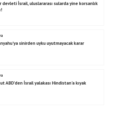
 devleti İsrail, uluslararası sularda yine korsanlık
ı!
ya
nyahu'ya sinirden uyku uyutmayacak karar
ya
ut ABD'den İsrail yalakası Hindistan'a kıyak