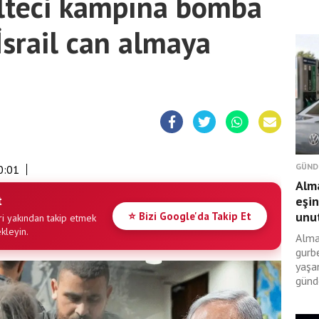
ülteci kampına bomba
İsrail can almaya
GÜND
0:01
Alma
t
eşin
unut
⭐ Bizi Google'da Takip Et
i yakından takip etmek
ekleyin.
Alma
gurbe
yaşan
günd