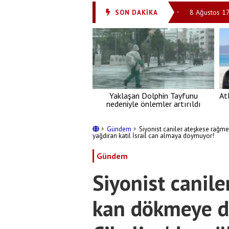
r!'
8 Ağustos 2026: Günün Ayet ve Hadisi
8 Ağustos 1725: Ebû
SON DAKİKA
•
•
Yaklaşan Dolphin Tayfunu
At
nedeniyle önlemler artırıldı
Gündem
Siyonist caniler ateşkese rağ
yağdıran katil İsrail can almaya doymuyor!
Gündem
Siyonist canil
kan dökmeye d