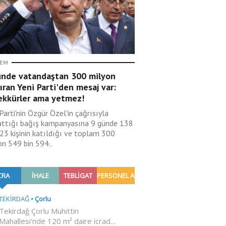
EM
ünde vatandaştan 300 milyon
ıran Yeni Parti'den mesaj var:
ekkürler ama yetmez!
Parti'nin Özgür Özel'in çağrısıyla
attığı bağış kampanyasına 9 günde 138
123 kişinin katıldığı ve toplam 300
on 549 bin 594..