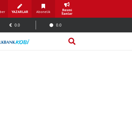
Resmi
ber
YAZARLAR
Abonelik
İlanlar
0.0
0.0