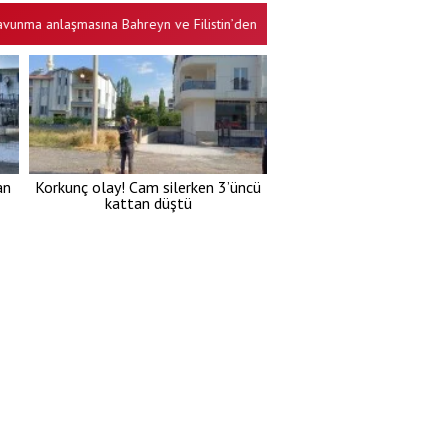
anlaşmasına Bahreyn ve Filistin’den destek
Şehir, Yeni Partili başk
•
an
Korkunç olay! Cam silerken 3’üncü
kattan düştü