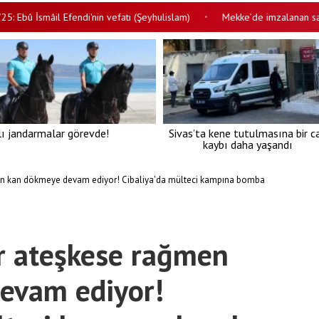
 İsmâil Efendi'nin vefatı (Şeyhulislam)
Mekke’de imzalanan savunma 
•
lı jandarmalar görevde!
Sivas’ta kene tutulmasına bir c
kaybı daha yaşandı
men kan dökmeye devam ediyor! Cibaliya'da mülteci kampına bomba
er ateşkese rağmen
evam ediyor!