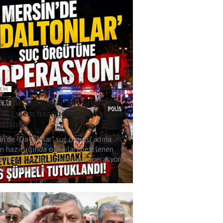
EM
in'de 'Daltonlar' suç örgütüne
e! Eylem hazırlığındaki 6 şüpheli
uklandı
in'de "Daltonlar" suç örgütü adına
m hazırlığında oldukları belirlenen
elilere yönelik düzenlenen operasyonda
tına alınan 6..