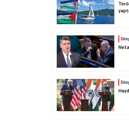
Terör
yapt
Dün
Neta
Dün
Hayd