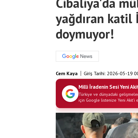
Cibaliya'da m
yağdıran katil 
doymuyor!
Cem Kaya
Giriş Tarihi:
2026-05-19 0
Milli İradenin Sesi Yeni Aki
Türkiye ve dünyadaki gelişmeler
için Google listenize Yeni Akit'i 