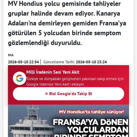
MV Hondius yolcu gemisinde tahliyeler
gruplar halinde devam ediyor. Kanarya
Adaları’na demirleyen gemiden Fransa’ya
götürülen 5 yolcudan birinde semptom
gözlemlendiği duyuruldu.
IHA
2026-05-10 22:54
Güncelleme Tarihi:
2026-05-10 23:24
Milli İradenin Sesi Yeni Akit
Türkiye ve dünyadaki gelişmeleri yakından takip etmek için
Google listenize Yeni Akit'i ekleyin.
⭐ Bizi Google'da Takip Et