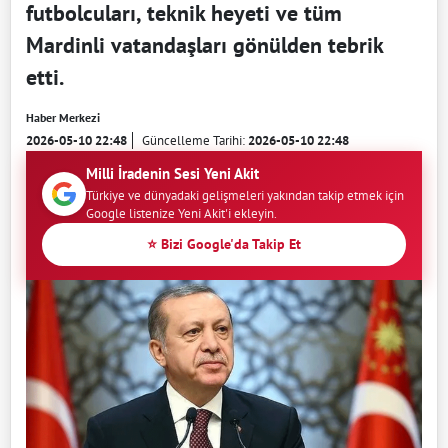
futbolcuları, teknik heyeti ve tüm
Mardinli vatandaşları gönülden tebrik
etti.
Haber Merkezi
2026-05-10 22:48
Güncelleme Tarihi:
2026-05-10 22:48
Milli İradenin Sesi Yeni Akit
Türkiye ve dünyadaki gelişmeleri yakından takip etmek için
Google listenize Yeni Akit'i ekleyin.
⭐ Bizi Google'da Takip Et