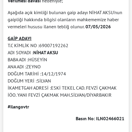
Verilmesi davası
nedeniyle;
Aşağıda açık kimliği bulunan gaip adayı NİHAT AKSU'nun
gaipliği hakkında bilgisi olanların mahkememize haber
vermeleri hususu ilanen tebliğ olunur.
07/05/2026
GAİP
ADAYI
T.C KİMLİK NO :69007192262
ADI SOYADI :
NİHAT AKSU
BABA ADI :HÜSEYİN
ANA ADI :ZEYNO
DOĞUM TARİHİ :14/12/1974
DOĞUM YERİ :SİLVAN
İKAMETGAH ADRESİ :ESKİ TEKEL CAD. FEVZİ ÇAKMAK
İÖO. YANI FEVZİ ÇAKMAK MAH.SİLVAN/DİYARBAKIR
#ilangovtr
Basın No: ILN02466021