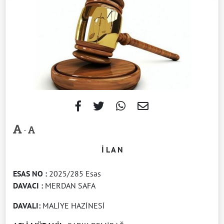
-
İ L A N
ESAS NO :
2025/285 Esas
DAVACI :
MERDAN SAFA
DAVALI:
MALİYE HAZİNESİ