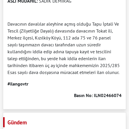
ASLİ MÜDAHİL:
SADIK DEMİRAĞ
Davacının davalılar aleyhine açmış olduğu Tapu İptali Ve
Tescil (Zilyetliğe Dayalı) davasında davacının Tokat ili,
Merkez ilçesi, Kızılköy Köyü, 112 ada 75 ve 76 parsel
sayılı taşınmazın davacı tarafından uzun süredir
kullandığını iddia edip adına tapuya kayıt ve tescilini
talep ettiğinden, bu yerde hak iddia edenlerin ilan
tarihinden itibaren üç ay içinde mahkememizin 2025/285
Esas sayılı dava dosyasına müracaat etmeleri ilan olunur.
#ilangovtr
Basın No: ILN02466074
Gündem