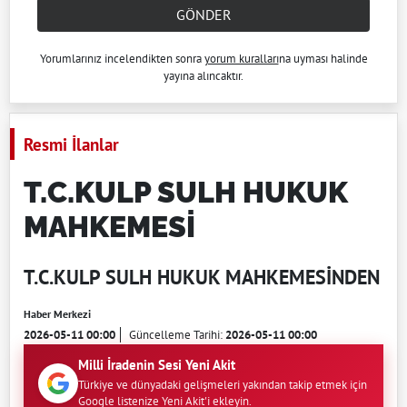
GÖNDER
Yorumlarınız incelendikten sonra
yorum kuralları
na uyması halinde
yayına alıncaktır.
Resmi İlanlar
T.C.KULP SULH HUKUK
MAHKEMESİ
T.C.KULP SULH HUKUK MAHKEMESİNDEN
Haber Merkezi
2026-05-11 00:00
Güncelleme Tarihi:
2026-05-11 00:00
Milli İradenin Sesi Yeni Akit
Türkiye ve dünyadaki gelişmeleri yakından takip etmek için
Google listenize Yeni Akit'i ekleyin.