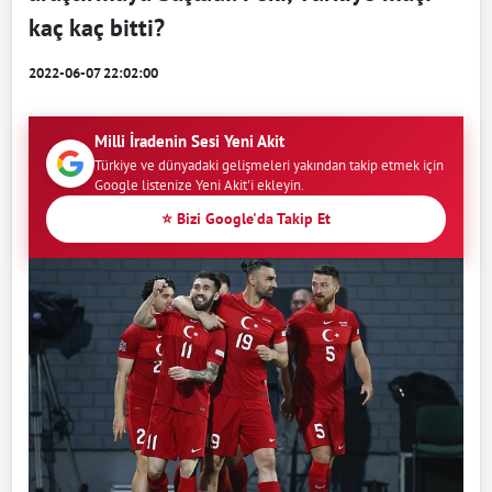
kaç kaç bitti?
2022-06-07 22:02:00
Milli İradenin Sesi Yeni Akit
Türkiye ve dünyadaki gelişmeleri yakından takip etmek için
Google listenize Yeni Akit'i ekleyin.
⭐ Bizi Google'da Takip Et