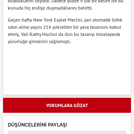
duyduklarını söyledi. Sadece yüzde 9'luk bir kesim ise bu
konuda hiç endişe duymadıklarını belirtti.
Geçen hafta New York Eyalet Meclisi, yarı otomatik tüfek
satın alma yaşını 21'e yükselten bir yasa tasarısını kabul
etmiş, Vali Kathy Hochul da dün bu tasarıyı imzalayarak
yürürlüğe girmesini sağlamıştı.
YORUMLARA GÖZAT
DÜŞÜNCELERİNİ PAYLAŞ!