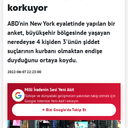
korkuyor
ABD'nin New York eyaletinde yapılan bir
anket, büyükşehir bölgesinde yaşayan
neredeyse 4 kişiden 3'ünün şiddet
suçlarının kurbanı olmaktan endişe
duyduğunu ortaya koydu.
2022-06-07 22:23:00
Milli İradenin Sesi Yeni Akit
Türkiye ve dünyadaki gelişmeleri yakından takip etmek için
Google listenize Yeni Akit'i ekleyin.
⭐ Bizi Google'da Takip Et