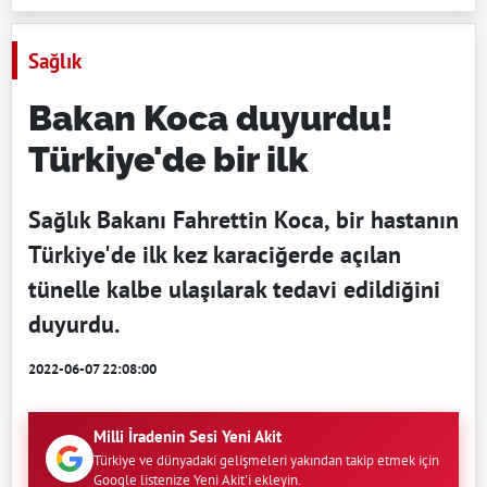
Sağlık
Bakan Koca duyurdu!
Türkiye'de bir ilk
Sağlık Bakanı Fahrettin Koca, bir hastanın
Türkiye'de ilk kez karaciğerde açılan
tünelle kalbe ulaşılarak tedavi edildiğini
duyurdu.
2022-06-07 22:08:00
Milli İradenin Sesi Yeni Akit
Türkiye ve dünyadaki gelişmeleri yakından takip etmek için
Google listenize Yeni Akit'i ekleyin.