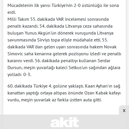
Mücadelenin ilk yarısı Türkiye'nin 2-0 üstünlüğü ile sona
erdi.
Milli Takım 55. dakikada VAR incelemesi sonrasında
penaltı kazandı. 54. dakikada Litvanya ceza sahasında
buluşan Yunus Akgün'ün dönerek vuruşunda Litvanya
savunmasında Sirviys topa eliyle müdahale etti. 55.
dakikada VAR'dan gelen uyarı sonrasında hakem Novak
Simovic saha kenarına gelerek pozisyonu izledi ve penaltı
kararını verdi. 56. dakikada penaltıyı kullanan Serdar
Dursun, meşin yuvarlağı kaleci Setkus'un sağından ağlara
yolladı: 0-3.
60. dakikada Türkiye 4. golüne yaklaştı. Kaan Ayhan'ın sağ
kanattan yaptığı ortaya altıpas önünde Ozan Kabak kafayı
vurdu, meşin yuvarlak az farkla üstten auta gitti.
x