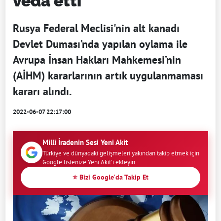
veda etti
Rusya Federal Meclisi'nin alt kanadı
Devlet Duması’nda yapılan oylama ile
Avrupa İnsan Hakları Mahkemesi’nin
(AİHM) kararlarının artık uygulanmaması
kararı alındı.
2022-06-07 22:17:00
Milli İradenin Sesi Yeni Akit
Türkiye ve dünyadaki gelişmeleri yakından takip etmek için
Google listenize Yeni Akit'i ekleyin.
⭐ Bizi Google'da Takip Et