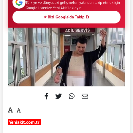
Türkiye ve dünyadaki gelişmeleri yakından takip etmek için
Google listenize Yeni Akit'i ekleyin.
⭐ Bizi Google'da Takip Et
-
Yeniakit.com.tr