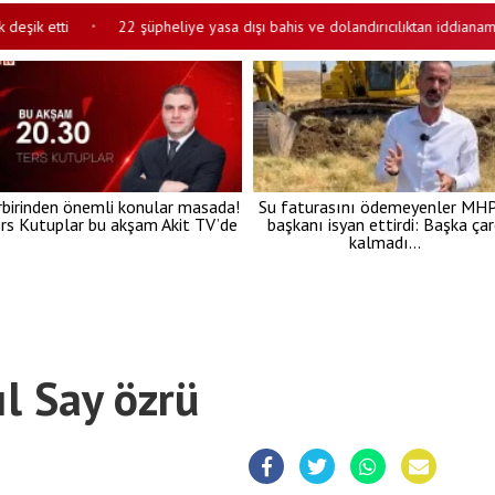
etti
22 şüpheliye yasa dışı bahis ve dolandırıcılıktan iddianame Kar
•
rbirinden önemli konular masada!
Su faturasını ödemeyenler MHP’
rs Kutuplar bu akşam Akit TV’de
başkanı isyan ettirdi: Başka ça
kalmadı…
ıl Say özrü