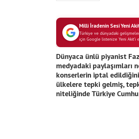
Milli İradenin Sesi Yeni Aki
Türkiye ve dünyadaki gelişmeler
için Google listenize Yeni Akit'i 
Dünyaca ünlü piyanist Fazı
medyadaki paylaşımları n
konserlerin iptal edildiğ
ülkelere tepki gelmiş, tepk
niteliğinde Türkiye Cumhuri