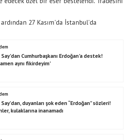
edecek özel bir eser bestelendi." ifadesini
 ardından 27 Kasım'da İstanbul'da
dem
l Say'dan Cumhurbaşkanı Erdoğan'a destek!
amen aynı fikirdeyim'
dem
l Say’dan, duyanları şok eden “Erdoğan” sözleri!
enler, kulaklarına inanamadı