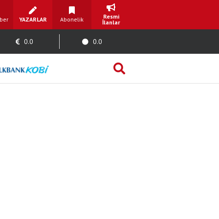
Resmi
ber
YAZARLAR
Abonelik
İlanlar
0.0
0.0