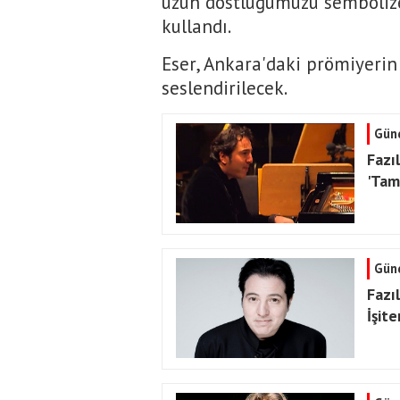
uzun dostluğumuzu sembolize 
kullandı.
Eser, Ankara'daki prömiyerin
seslendirilecek.
Gün
Fazı
'Tam
Gün
Fazı
İşit