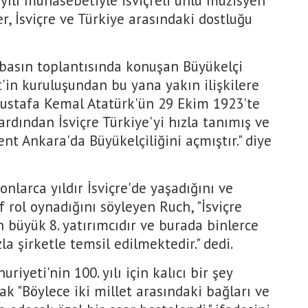
yılı münasebetiyle İsviçreli ünlü müzisyen
, İsviçre ve Türkiye arasındaki dostluğu
basın toplantısında konuşan Büyükelçi
'in kuruluşundan bu yana yakın ilişkilere
Mustafa Kemal Atatürk'ün 29 Ekim 1923'te
rdından İsviçre Türkiye'yi hızla tanımış ve
ent Ankara'da Büyükelçiliğini açmıştır." diye
onlarca yıldır İsviçre'de yaşadığını ve
f rol oynadığını söyleyen Ruch, "İsviçre
 büyük 8. yatırımcıdır ve burada binlerce
a şirketle temsil edilmektedir." dedi.
riyeti'nin 100. yılı için kalıcı bir şey
k "Böylece iki millet arasındaki bağları ve