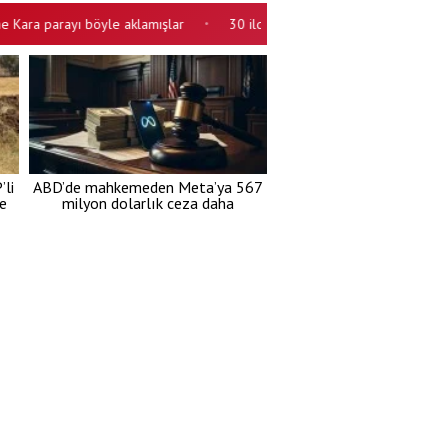
a parayı böyle aklamışlar
30 ilde dev DEAŞ operasyonu! Çok sayıda g
•
li
ABD’de mahkemeden Meta’ya 567
re
milyon dolarlık ceza daha