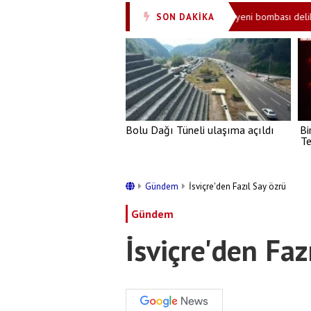
ASELSAN tarihi gelişmeyi duyurdu: Türkiye'nin yeni bombası delik deşik 
SON DAKİKA
•
Bolu Dağı Tüneli ulaşıma açıldı
Bi
Te
Gündem
İsviçre'den Fazıl Say özrü
Gündem
İsviçre'den Faz