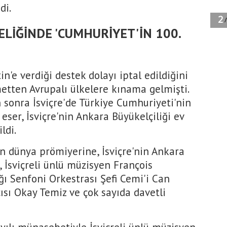
di.
ELİĞİNDE 'CUMHURİYET'İN 100.
tin'e verdiği destek dolayı iptal edildiğini
tten Avrupalı ülkelere kınama gelmişti.
sonra İsviçre'de Türkiye Cumhuriyeti'nin
 eser, İsviçre'nin Ankara Büyükelçiliği ev
ldi.
n dünya prömiyerine, İsviçre'nin Ankara
 İsviçreli ünlü müzisyen François
 Senfoni Orkestrası Şefi Cemi'i Can
sı Okay Temiz ve çok sayıda davetli