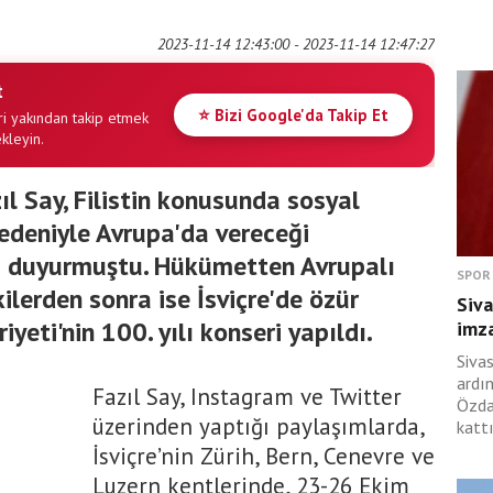
2023-11-14 12:43:00 - 2023-11-14 12:47:27
t
⭐ Bizi Google'da Takip Et
i yakından takip etmek
ekleyin.
l Say, Filistin konusunda sosyal
edeniyle Avrupa'da vereceği
ini duyurmuştu. Hükümetten Avrupalı
SPOR
ilerden sonra ise İsviçre'de özür
Siva
yeti'nin 100. yılı konseri yapıldı.
imza
Siva
ardı
Fazıl Say, Instagram ve Twitter
Özda
üzerinden yaptığı paylaşımlarda,
kattı
İsviçre’nin Zürih, Bern, Cenevre ve
Luzern kentlerinde, 23-26 Ekim