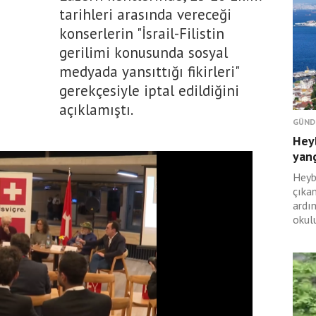
tarihleri arasında vereceği
konserlerin "İsrail-Filistin
gerilimi konusunda sosyal
medyada yansıttığı fikirleri"
gerekçesiyle iptal edildiğini
açıklamıştı.
GÜND
Hey
yan
Heyb
çıka
ardı
okulu