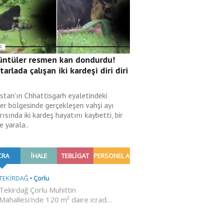
A
üntüler resmen kan dondurdu!
 tarlada çalışan iki kardeşi diri diri
i
istan'ın Chhattisgarh eyaletindeki
er bölgesinde gerçekleşen vahşi ayı
rısında iki kardeş hayatını kaybetti, bir
de yarala..