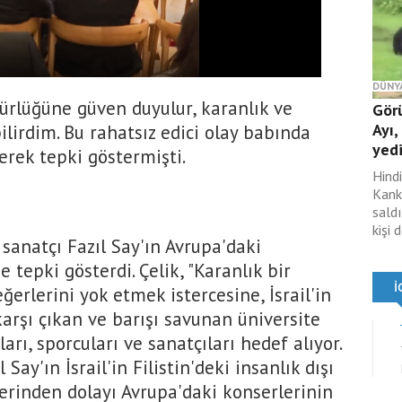
DÜNY
gürlüğüne güven duyulur, karanlık ve
Gör
Ayı,
ilirdim. Bu rahatsız edici olay babında
yed
erek tepki göstermişti.
Hind
Kank
saldı
kişi 
sanatçı Fazıl Say'ın Avrupa'daki
 tepki gösterdi. Çelik, "Karanlık bir
erlerini yok etmek istercesine, İsrail'in
 karşı çıkan ve barışı savunan üniversite
ları, sporcuları ve sanatçıları hedef alıyor.
Say'ın İsrail'in Filistin'deki insanlık dışı
rlerinden dolayı Avrupa'daki konserlerinin