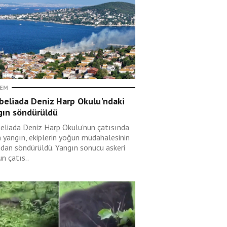
EM
beliada Deniz Harp Okulu'ndaki
gın söndürüldü
eliada Deniz Harp Okulu'nun çatısında
n yangın, ekiplerin yoğun müdahalesinin
ndan söndürüldü. Yangın sonucu askeri
n çatıs..