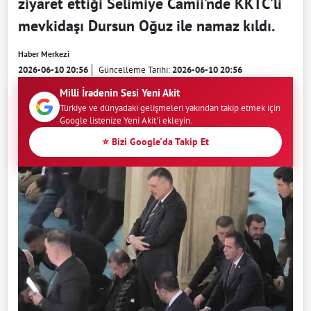
ziyaret ettiği Selimiye Camii’nde KKTC’li
mevkidaşı Dursun Oğuz ile namaz kıldı.
Haber Merkezi
2026-06-10 20:56
Güncelleme Tarihi:
2026-06-10 20:56
Milli İradenin Sesi Yeni Akit
Türkiye ve dünyadaki gelişmeleri yakından takip etmek için
Google listenize Yeni Akit'i ekleyin.
⭐ Bizi Google'da Takip Et