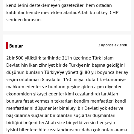
kendilerini desteklemeyen gazetecileri hem ortadan
kaldirilar hemde mestekten atarlar. Allah bu ulkeyi CHP
serriden korusun.
2 ay önce eklendi.
Bunlar
2bin500 yiliktürk tarihinde 21'in üzerinde Türk İslam
Devleti'nin ikan zihniyet bir de Türkiye'nin başına geldiğini
düşünün bunların Türkiye'ye yönettiği 80 yıl boyunca her ay
seçim ortalaması 8 ayda bir 150 milyar dolarlık ekonomiye
mahkum edenler ve bunların peşine giden açım diyenler
ekonomiden şikayet edenler kimi cezalandırdı lar Allah
bunlara fırsat vermesin tekrarları kendim menfaatleri kendi
menfaatlerini düşünenler bir aileyi bir Devleti yok eder ve
başkalarına suçlarlar bir olanları suçlarlar düşmanları
birliğini beğenirler Allah size bir yetki versin her şeyin
iyisini bilenlere bile cezalandırırsınız daha çok onları arama