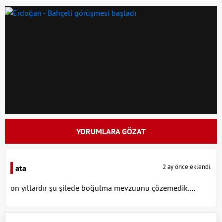
YORUMLARA GÖZAT
2 ay önce eklendi.
ata
on yıllardır şu şilede boğulma mevzuunu çözemedik....