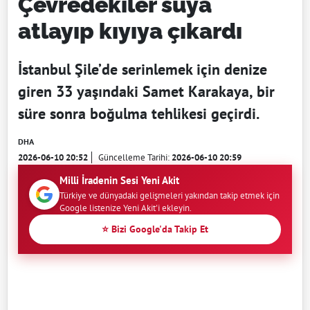
Çevredekiler suya
atlayıp kıyıya çıkardı
İstanbul Şile’de serinlemek için denize
giren 33 yaşındaki Samet Karakaya, bir
süre sonra boğulma tehlikesi geçirdi.
DHA
2026-06-10 20:52
Güncelleme Tarihi:
2026-06-10 20:59
Milli İradenin Sesi Yeni Akit
Türkiye ve dünyadaki gelişmeleri yakından takip etmek için
Google listenize Yeni Akit'i ekleyin.
⭐ Bizi Google'da Takip Et