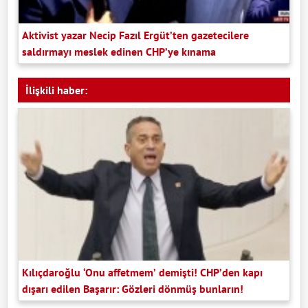
Aktivist yazar Necip Fazıl Ergüt’ten gazetecilere
saldırmayı meslek edinen CHP’ye kınama
İlişkili haber:
Kılıçdaroğlu ‘Onu affetmem’ demişti! CHP’den kapı
dışarı edilen Başarır: Gözleri dönmüş bunların!