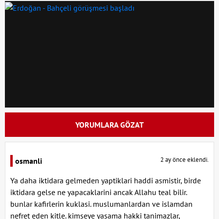
YORUMLARA GÖZAT
2 ay önce eklendi.
osmanli
Ya daha iktidara gelmeden yaptiklari haddi asmistir, birde
iktidara gelse ne yapacaklarini ancak Allahu teal bilir.
bunlar kafirlerin kuklasi. muslumanlardan ve islamdan
nefret eden kitle. kimseye yasama hakki tanimazlar,