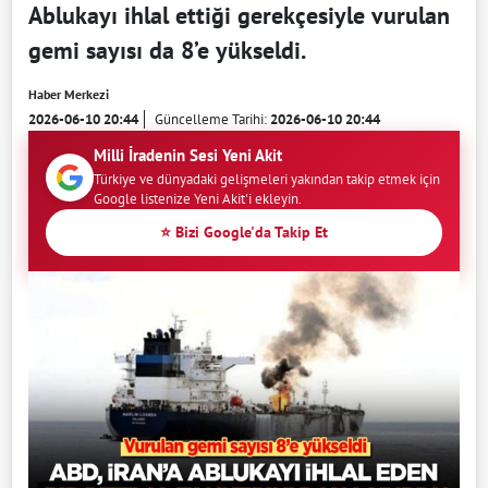
Ablukayı ihlal ettiği gerekçesiyle vurulan
gemi sayısı da 8’e yükseldi.
Haber Merkezi
2026-06-10 20:44
Güncelleme Tarihi:
2026-06-10 20:44
Milli İradenin Sesi Yeni Akit
Türkiye ve dünyadaki gelişmeleri yakından takip etmek için
Google listenize Yeni Akit'i ekleyin.
⭐ Bizi Google'da Takip Et