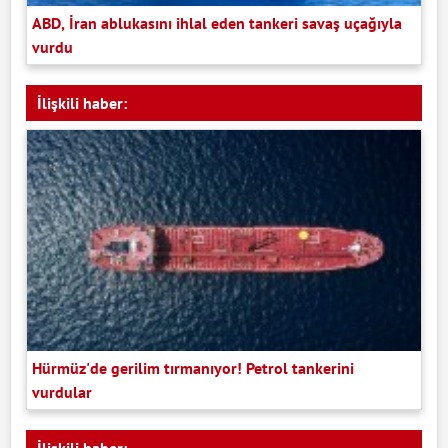
ABD, İran ablukasını ihlal eden tankeri savaş uçağıyla
vurdu
İlişkili haber:
Hürmüz'de gerilim tırmanıyor! Petrol tankerini
vurdular