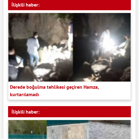
İlişkili haber:
Derede boğulma tehlikesi geçiren Hamza,
kurtarılamadı
İlişkili haber: