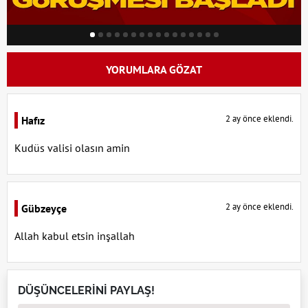
YORUMLARA GÖZAT
2 ay önce eklendi.
Hafız
Kudüs valisi olasın amin
2 ay önce eklendi.
Gübzeyçe
Allah kabul etsin inşallah
DÜŞÜNCELERİNİ PAYLAŞ!