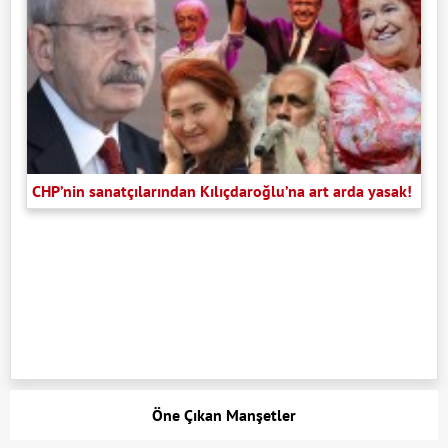
CHP’nin sanatçılarından Kılıçdaroğlu’na art arda yasak!
Öne Çıkan Manşetler