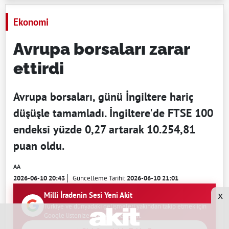
Ekonomi
Avrupa borsaları zarar
ettirdi
Avrupa borsaları, günü İngiltere hariç
düşüşle tamamladı. İngiltere'de FTSE 100
endeksi yüzde 0,27 artarak 10.254,81
puan oldu.
AA
2026-06-10 20:43
Güncelleme Tarihi:
2026-06-10 21:01
x
Milli İradenin Sesi Yeni Akit
Türkiye ve dünyadaki gelişmeleri yakından takip etmek için
Google listenize Yeni Akit'i ekleyin.