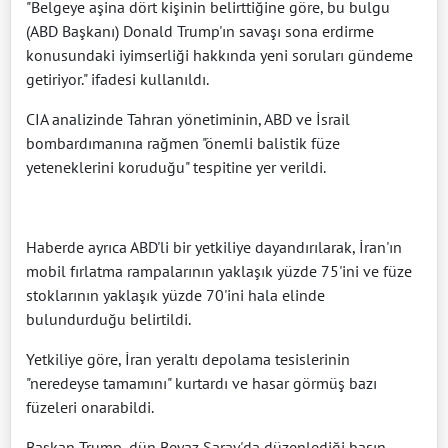
"Belgeye aşina dört kişinin belirttiğine göre, bu bulgu
(ABD Başkanı) Donald Trump'ın savaşı sona erdirme
konusundaki iyimserliği hakkında yeni soruları gündeme
getiriyor." ifadesi kullanıldı.
CIA analizinde Tahran yönetiminin, ABD ve İsrail
bombardımanına rağmen "önemli balistik füze
yeteneklerini koruduğu" tespitine yer verildi.
Haberde ayrıca ABD'li bir yetkiliye dayandırılarak, İran'ın
mobil fırlatma rampalarının yaklaşık yüzde 75'ini ve füze
stoklarının yaklaşık yüzde 70'ini hala elinde
bulundurduğu belirtildi.
Yetkiliye göre, İran yeraltı depolama tesislerinin
"neredeyse tamamını" kurtardı ve hasar görmüş bazı
füzeleri onarabildi.
Başkan Trump, dün Beyaz Saray'da düzenlediği basın