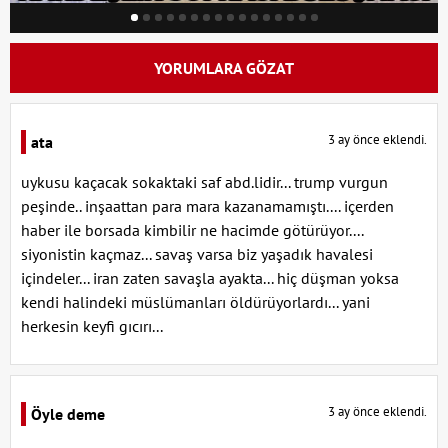
YORUMLARA GÖZAT
3 ay önce eklendi.
ata
uykusu kaçacak sokaktaki saf abd.lidir... trump vurgun
peşinde.. inşaattan para mara kazanamamıştı.... içerden
haber ile borsada kimbilir ne hacimde götürüyor....
siyonistin kaçmaz... savaş varsa biz yaşadık havalesi
içindeler... iran zaten savaşla ayakta... hiç düşman yoksa
kendi halindeki müslümanları öldürüyorlardı... yani
herkesin keyfi gıcırı...
3 ay önce eklendi.
Öyle deme