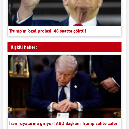
Trump’ın 'özel projesi' 48 saatte çöktü!
İlişkili haber:
İran rüyalarına giriyor! ABD Başkanı Trump sahte zafer