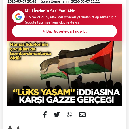
2026-05-07 20:42
Güncelleme Tarihi:
2026-05-07 21:11
Milli İradenin Sesi Yeni Akit
Türkiye ve dünyadaki gelişmeleri yakından takip etmek için
Google listenize Yeni Akit'i ekleyin.
⭐ Bizi Google'da Takip Et
-