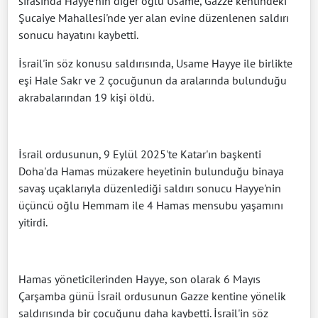
sırasında Hayye'nin diğer oğlu Usame, Gazze kentindeki
Şucaiye Mahallesi'nde yer alan evine düzenlenen saldırı
sonucu hayatını kaybetti.
İsrail'in söz konusu saldırısında, Usame Hayye ile birlikte
eşi Hale Sakr ve 2 çocuğunun da aralarında bulunduğu
akrabalarından 19 kişi öldü.
İsrail ordusunun, 9 Eylül 2025'te Katar'ın başkenti
Doha'da Hamas müzakere heyetinin bulunduğu binaya
savaş uçaklarıyla düzenlediği saldırı sonucu Hayye'nin
üçüncü oğlu Hemmam ile 4 Hamas mensubu yaşamını
yitirdi.
Hamas yöneticilerinden Hayye, son olarak 6 Mayıs
Çarşamba günü İsrail ordusunun Gazze kentine yönelik
saldırısında bir çocuğunu daha kaybetti. İsrail'in söz