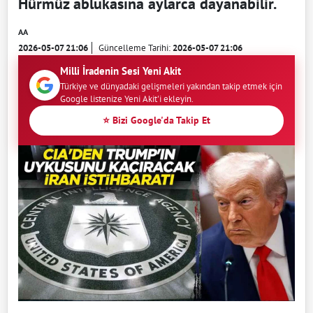
Hürmüz ablukasına aylarca dayanabilir.
AA
2026-05-07 21:06
Güncelleme Tarihi:
2026-05-07 21:06
Milli İradenin Sesi Yeni Akit
Türkiye ve dünyadaki gelişmeleri yakından takip etmek için
Google listenize Yeni Akit'i ekleyin.
⭐ Bizi Google'da Takip Et