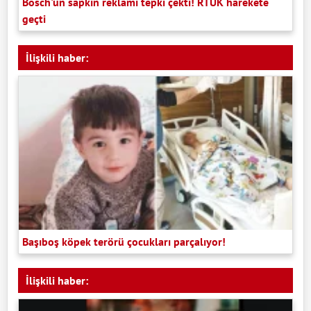
Bosch'un sapkın reklamı tepki çekti! RTÜK harekete
geçti
İlişkili haber:
Başıboş köpek terörü çocukları parçalıyor!
İlişkili haber: