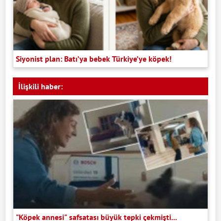
Siyonist plan: Batı’ya bebek Türkiye’ye köpek!
İlişkili haber:
"Köpek annesi" safsatası büyük tepki çekmişti...