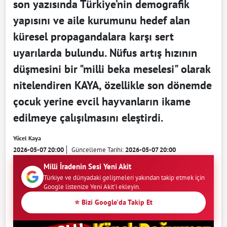
son yazısında Türkiye’nin demografik
yapısını ve aile kurumunu hedef alan
küresel propagandalara karşı sert
uyarılarda bulundu. Nüfus artış hızının
düşmesini bir "milli beka meselesi" olarak
nitelendiren KAYA, özellikle son dönemde
çocuk yerine evcil hayvanların ikame
edilmeye çalışılmasını eleştirdi.
Yücel Kaya
2026-05-07 20:00
Güncelleme Tarihi:
2026-05-07 20:00
Milli İradenin Sesi Yeni Akit
Türkiye ve dünyadaki gelişmeleri yakından takip etmek için
Google listenize Yeni Akit'i ekleyin.
⭐ Bizi Google'da Takip Et