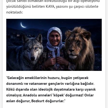
çocuk sahibi olmaktan korkutulduğu bir algı operasyonu
yürütüldüğünü belirten KAYA, yazısını şu çarpıcı sözlerle
noktaladı:
"Geleceğin emeklilerinin huzuru, bugün yetişecek
donanımlı ve vatansever gençlerin varlığına bağlıdır.
Kökü dışarıda olan ideolojik dayatmalara karşı uyanık
olmalıyız. Anadolu anneleri ‘köpek’ doğurmaz! Onlar
aslan doğurur, Bozkurt doğururlar."