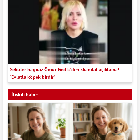
Seküler bağnaz Ömür Gedik'den skandal açıklama!
'Evlatla köpek birdir’
İlişkili haber: