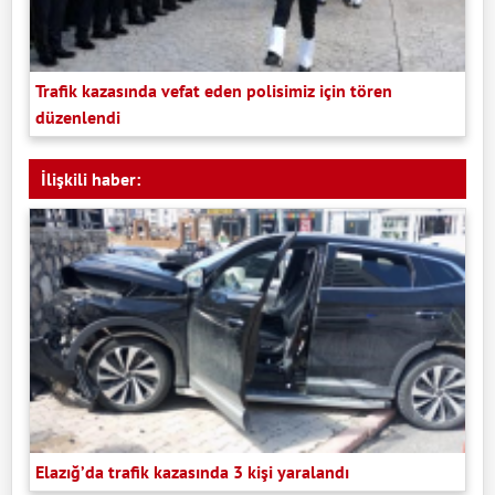
Trafik kazasında vefat eden polisimiz için tören
düzenlendi
İlişkili haber:
Elazığ’da trafik kazasında 3 kişi yaralandı