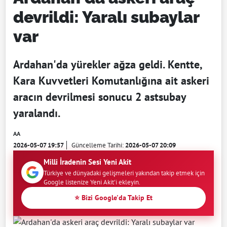
devrildi: Yaralı subaylar
var
Ardahan'da yürekler ağza geldi. Kentte,
Kara Kuvvetleri Komutanlığına ait askeri
aracın devrilmesi sonucu 2 astsubay
yaralandı.
AA
2026-05-07 19:57
Güncelleme Tarihi:
2026-05-07 20:09
Milli İradenin Sesi Yeni Akit
Türkiye ve dünyadaki gelişmeleri yakından takip etmek için
Google listenize Yeni Akit'i ekleyin.
⭐ Bizi Google'da Takip Et