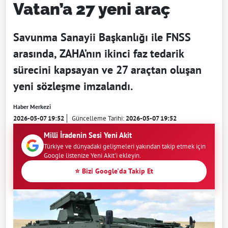
Vatan’a 27 yeni araç
Savunma Sanayii Başkanlığı ile FNSS
arasında, ZAHA’nın ikinci faz tedarik
sürecini kapsayan ve 27 araçtan oluşan
yeni sözleşme imzalandı.
Haber Merkezi
2026-05-07 19:52
Güncelleme Tarihi:
2026-05-07 19:52
Milli İradenin Sesi Yeni Akit
Türkiye ve dünyadaki gelişmeleri yakından takip etmek için
Google listenize Yeni Akit'i ekleyin.
⭐ Bizi Google'da Takip Et