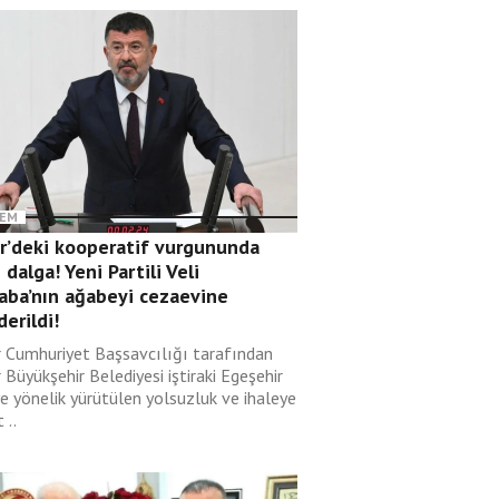
EM
ir’deki kooperatif vurgununda
 dalga! Yeni Partili Veli
aba’nın ağabeyi cezaevine
erildi!
r Cumhuriyet Başsavcılığı tarafından
 Büyükşehir Belediyesi iştiraki Egeşehir
ye yönelik yürütülen yolsuzluk ve ihaleye
 ..