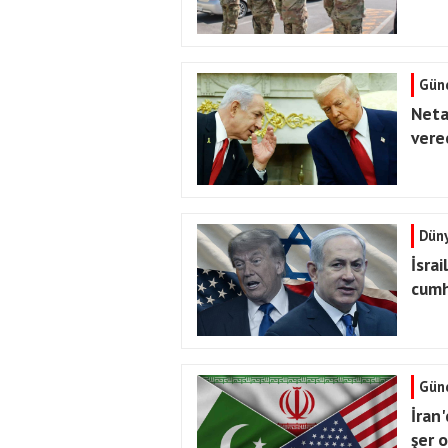
Gün
Neta
vere
Dün
İsra
cumh
Gün
İran
şer 