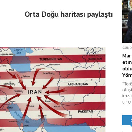
Orta Doğu haritası paylaştı
GÜND
Mar
etmi
oldu
Yönt
"Terö
oluş
imza
çerçe