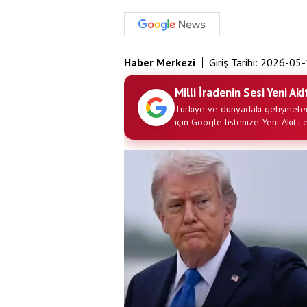
Haber Merkezi
Giriş Tarihi:
2026-05-
Milli İradenin Sesi Yeni Aki
Türkiye ve dünyadaki gelişmeler
için Google listenize Yeni Akit'i 