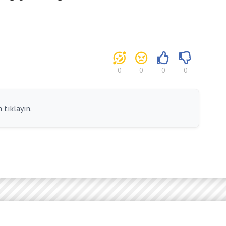
0
0
0
0
 tıklayın.