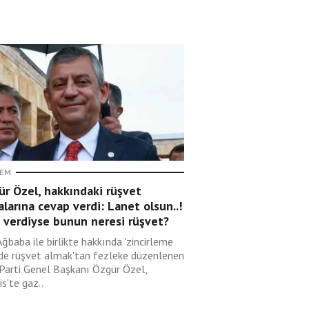
EM
r Özel, hakkındaki rüşvet
alarına cevap verdi: Lanet olsun..!
 verdiyse bunun neresi rüşvet?
Ağbaba ile birlikte hakkında 'zincirleme
lde rüşvet almak'tan fezleke düzenlenen
 Parti Genel Başkanı Özgür Özel,
s'te gaz..