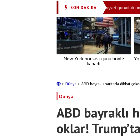
 yaparım' demişti! Sıcak gelişme yaşandı
Rüşvet görüntülerini çeken
SON DAKİKA
•
New York borsası günü böyle
Yo
kapadı
Dünya
ABD bayraklı haritada dikkat çeke
Dünya
ABD bayraklı h
oklar! Trump’ta