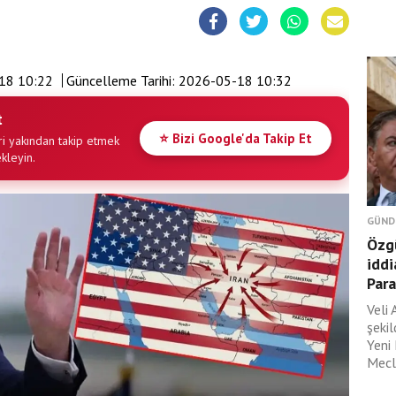
18 10:22
Güncelleme Tarihi:
2026-05-18 10:32
t
⭐ Bizi Google'da Takip Et
i yakından takip etmek
ekleyin.
GÜND
Özgü
iddi
Para
Veli 
şeki
Yeni
Mecli