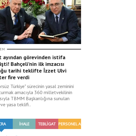
EM
t ayından görevinden istifa
şti! Bahçeli’nin ilk imzacısı
ğu tarihi teklifte İzzet Ulvi
er fire verdi
rsüz Türkiye" sürecinin yasal zeminini
turmak amacıyla 360 milletvekilinin
sıyla TBMM Başkanlığına sunulan
ve yasa teklifi..