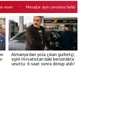
Mesajlar aynı savunma farklı! ‘Yürüyen para’ dün öyle bugün böyle
•
on
Almanya’dan yola çıkan gurbetçi,
r:
eşini Hırvatistan’daki benzinlikte
unuttu: 6 saat sonra dönüp aldı!