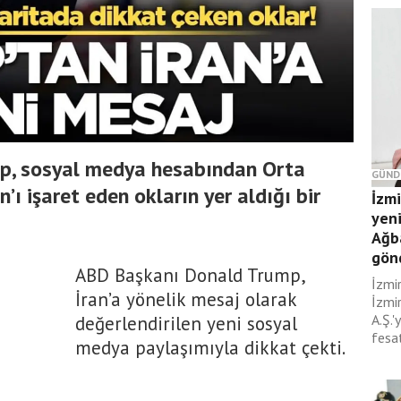
p, sosyal medya hesabından Orta
GÜND
’ı işaret eden okların yer aldığı bir
İzm
yeni
Ağb
gönd
ABD Başkanı Donald Trump,
İzmi
İran’a yönelik mesaj olarak
İzmir
A.Ş.'
değerlendirilen yeni sosyal
fesat
medya paylaşımıyla dikkat çekti.