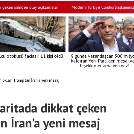
 isimden olay açıklamalar
Modern Türkiye Cumhurbaşkanımızın eseri
•
lcu otobüsü faciası: 11 kişi öldü
9 günde vatandaştan 300 mily
kaldıran Yeni Parti'den mesaj va
Teşekkürler ama yetmez!
n oklar! Trump’tan İran’a yeni mesaj
aritada dikkat çeken
n İran’a yeni mesaj