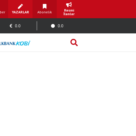
Resmi
ber
YAZARLAR
Abonelik
İlanlar
0.0
0.0