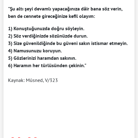
"Şu altı şeyi devamlı yapacağınıza dâir bana söz verin,
ben de cen­nete gireceğinize kefil olayım:
1) Konuştuğunuzda doğru söyleyin.
2) Söz verdiğinizde sözünüzde durun.
3) Size güvenildiğinde bu güveni sakın istismar etmeyin.
4) Namusunuzu koruyun.
5) Gözlerinizi haramdan sakının.
6) Haramın her türlüsünden çekinin."
Kaynak: Mûsned, V/323