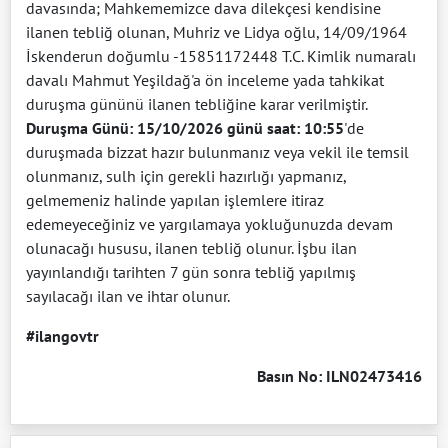
davasında; Mahkememizce dava dilekçesi kendisine
ilanen tebliğ olunan, Muhriz ve Lidya oğlu, 14/09/1964
İskenderun doğumlu -15851172448 T.C. Kimlik numaralı
davalı Mahmut Yeşildağ'a ön inceleme yada tahkikat
duruşma gününü ilanen tebliğine karar verilmiştir.
Duruşma Günü: 15/10/2026 günü saat: 10:55
'de
duruşmada bizzat hazır bulunmanız veya vekil ile temsil
olunmanız, sulh için gerekli hazırlığı yapmanız,
gelmemeniz halinde yapılan işlemlere itiraz
edemeyeceğiniz ve yargılamaya yokluğunuzda devam
olunacağı hususu, ilanen tebliğ olunur. İşbu ilan
yayınlandığı tarihten 7 gün sonra tebliğ yapılmış
sayılacağı ilan ve ihtar olunur.
#ilangovtr
Basın No: ILN02473416