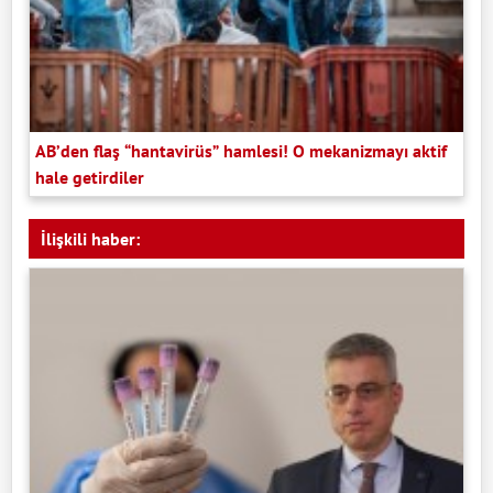
AB’den flaş “hantavirüs” hamlesi! O mekanizmayı aktif
hale getirdiler
İlişkili haber: