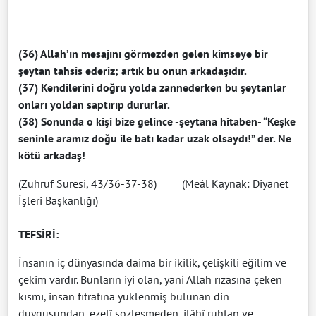
(36) Allah’ın mesajını görmezden gelen kimseye bir
şeytan tahsis ederiz; artık bu onun arkadaşıdır.
(37) Kendilerini doğru yolda zannederken bu şeytanlar
onları yoldan saptırıp dururlar.
(38) Sonunda o kişi bize gelince -şeytana hitaben- “Keşke
seninle aramız doğu ile batı kadar uzak olsaydı!” der. Ne
kötü arkadaş!
(Zuhruf Suresi, 43/36-37-38) (Meâl Kaynak: Diyanet
İşleri Başkanlığı)
TEFSİRİ:
İnsanın iç dünyasında daima bir ikilik, çelişkili eğilim ve
çekim vardır. Bunların iyi olan, yani Allah rızasına çeken
kısmı, insan fıtratına yüklenmiş bulunan din
duygusundan, ezelî sözleşmeden, ilâhî ruhtan ve