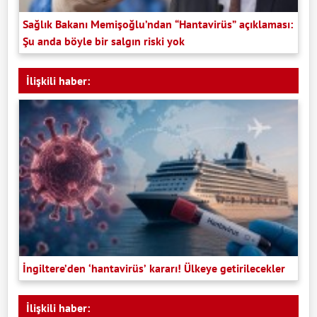
Sağlık Bakanı Memişoğlu’ndan “Hantavirüs” açıklaması:
Şu anda böyle bir salgın riski yok
İlişkili haber:
İngiltere’den ‘hantavirüs’ kararı! Ülkeye getirilecekler
İlişkili haber: