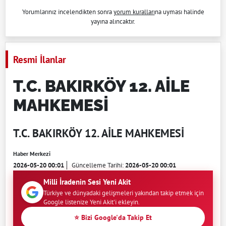
Yorumlarınız incelendikten sonra
yorum kuralları
na uyması halinde
yayına alıncaktır.
Resmi İlanlar
T.C. BAKIRKÖY 12. AİLE
MAHKEMESİ
T.C. BAKIRKÖY 12. AİLE MAHKEMESİ
Haber Merkezi
2026-05-20 00:01
Güncelleme Tarihi:
2026-05-20 00:01
Milli İradenin Sesi Yeni Akit
Türkiye ve dünyadaki gelişmeleri yakından takip etmek için
Google listenize Yeni Akit'i ekleyin.
⭐ Bizi Google'da Takip Et