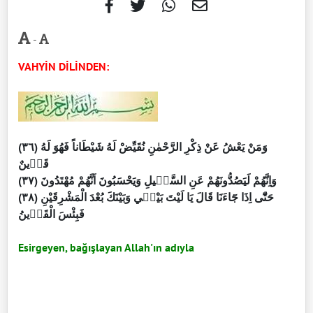
-
VAHYİN DİLİNDEN:
(٣٦) وَمَنْ يَعْشُ عَنْ ذِكْرِ الرَّحْمٰنِ نُقَيِّضْ لَهُ شَيْطَاناً فَهُوَ لَهُ
قَرٖينٌ
(٣٧) وَاِنَّهُمْ لَيَصُدُّونَهُمْ عَنِ السَّبٖيلِ وَيَحْسَبُونَ اَنَّهُمْ مُهْتَدُونَ
(٣٨) حَتّٰٓى اِذَا جَٓاءَنَا قَالَ يَا لَيْتَ بَيْنٖي وَبَيْنَكَ بُعْدَ الْمَشْرِقَيْنِ
فَبِئْسَ الْقَرٖينُ
Esirgeyen, bağışlayan Allah'ın adıyla