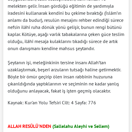
melekten gelir. İnsan gördüğü eğitimin de yardımıyla
iradesini kullanarak kendini bu çekime bıraktığı (İslâm’ın
anlamı da budur), resulün mesajını rehber edindiği sürece
nefsin ilâhî ruha dönük yönü gelişir, bunun rengi bütünü
kaplar. Kötüye, aşağı varlık tabakalarına çeken güce teslim
olduğu, ilâhî mesaja kulaklarını tıkadığı sürece de artık
onun danışmanı kendine mahsus şeytandır.
Şeytanın işi, meleğinkinin tersine insanı Allah’tan
uzaklaştırmak, beşerî arzuların tutsağı haline getirmektir.
Böyle bir ömür geçirip ölen insan rabbinin huzuruna
çıkarıldığında yaptıklarının ve seçiminin ne kadar yanlış
olduğunu anlayacak, fakat iş işten geçmiş olacaktır.
Kaynak: Kur'an Yolu Tefsiri Cilt: 4 Sayfa: 776
ALLAH RESÛLÜ'NDEN
(Sallelahu Aleyhi ve Sellem)