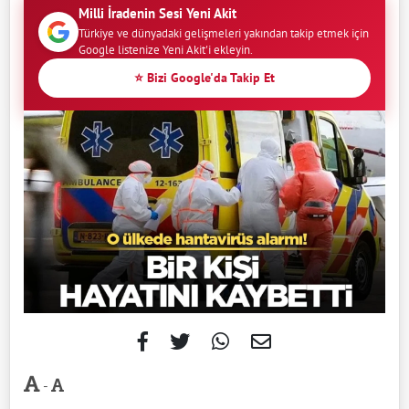
Milli İradenin Sesi Yeni Akit
Türkiye ve dünyadaki gelişmeleri yakından takip etmek için
Google listenize Yeni Akit'i ekleyin.
⭐ Bizi Google'da Takip Et
-