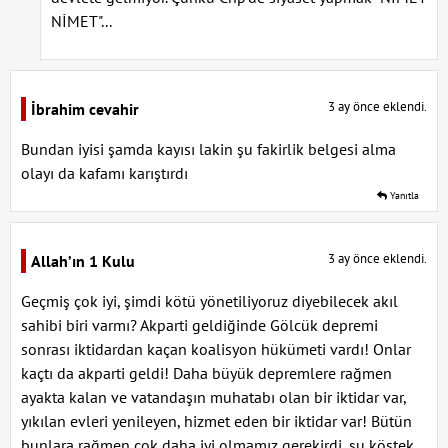
NİMET"...
3 ay önce eklendi.
İbrahim cevahir
Bundan iyisi şamda kayısı lakin şu fakirlik belgesi alma
olayı da kafamı karıştırdı
Yanıtla
3 ay önce eklendi.
Allah’ın 1 Kulu
Geçmiş çok iyi, şimdi kötü yönetiliyoruz diyebilecek akıl
sahibi biri varmı? Akparti geldiğinde Gölcük depremi
sonrası iktidardan kaçan koalisyon hükümeti vardı! Onlar
kaçtı da akparti geldi! Daha büyük depremlere rağmen
ayakta kalan ve vatandaşın muhatabı olan bir iktidar var,
yıkılan evleri yenileyen, hizmet eden bir iktidar var! Bütün
bunlara rağmen çok daha iyi olmamız gerekirdi, şu köstek