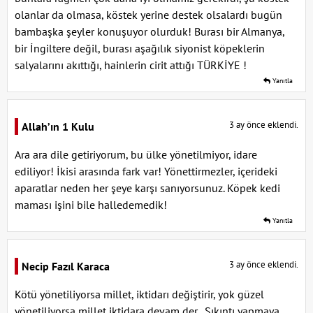
olanlar da olmasa, köstek yerine destek olsalardı bugün
bambaşka şeyler konuşuyor olurduk! Burası bir Almanya,
bir İngiltere değil, burası aşağılık siyonist köpeklerin
salyalarını akıttığı, hainlerin cirit attığı TÜRKİYE !
Yanıtla
3 ay önce eklendi.
Allah’ın 1 Kulu
Ara ara dile getiriyorum, bu ülke yönetilmiyor, idare
ediliyor! İkisi arasında fark var! Yönettirmezler, içerideki
aparatlar neden her şeye karşı sanıyorsunuz. Köpek kedi
maması işini bile halledemedik!
Yanıtla
3 ay önce eklendi.
Necip Fazıl Karaca
Kötü yönetiliyorsa millet, iktidarı değiştirir, yok güzel
yönetiliyorsa millet iktidara devam der...Sıkıntı yapmaya