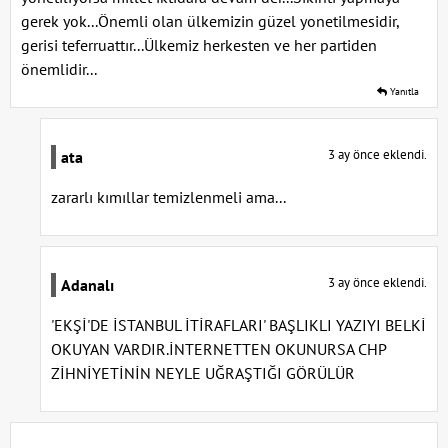
gerek yok...Önemli olan ülkemizin güzel yonetilmesidir,
gerisi teferruattır...Ülkemiz herkesten ve her partiden
önemlidir...
Yanıtla
3 ay önce eklendi.
ata
zararlı kımıllar temizlenmeli ama...
3 ay önce eklendi.
Adanalı
'EKŞİ'DE İSTANBUL İTİRAFLARI' BAŞLIKLI YAZIYI BELKİ
OKUYAN VARDIR.İNTERNETTEN OKUNURSA CHP
ZİHNİYETİNİN NEYLE UĞRAŞTIĞI GÖRÜLÜR