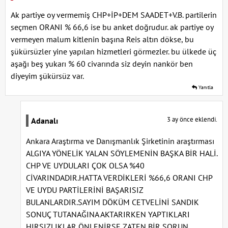
Ak partiye oy vermemiş CHP+İP+DEM SAADET+V.B. partilerin
seçmen ORANI % 66,6 ise bu anket doğrudur. ak partiye oy
vermeyen malum kitlenin başına Reis altın dökse, bu
şükürsüzler yine yapılan hizmetleri görmezler. bu ülkede üç
aşağı beş yukarı % 60 civarında siz deyin nankör ben
diyeyim şükürsüz var.
Yanıtla
3 ay önce eklendi.
Adanalı
Ankara Araştırma ve Danışmanlık Şirketinin araştırması
ALGIYA YÖNELİK YALAN SÖYLEMENİN BAŞKA BİR HALİ.
CHP VE UYDULARI ÇOK OLSA %40
CİVARINDADIR.HATTA VERDİKLERİ %66,6 ORANI CHP
VE UYDU PARTİLERİNİ BAŞARISIZ
BULANLARDIR.SAYIM DÖKÜM CETVELİNİ SANDIK
SONUÇ TUTANAĞINA AKTARIRKEN YAPTIKLARI
HIRSIZLIKLAR ÖNLENİRSE ZATEN BİR SORUN