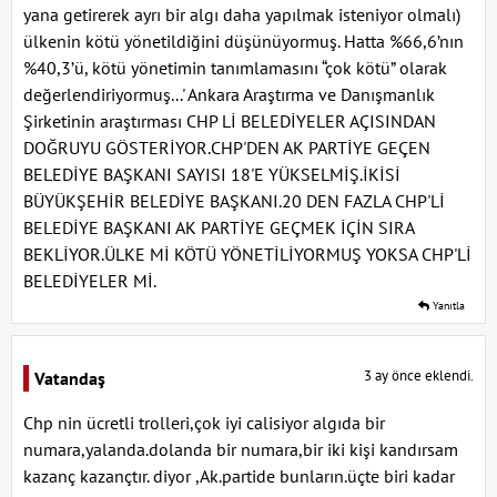
yana getirerek ayrı bir algı daha yapılmak isteniyor olmalı)
ülkenin kötü yönetildiğini düşünüyormuş. Hatta %66,6’nın
%40,3’ü, kötü yönetimin tanımlamasını “çok kötü” olarak
değerlendiriyormuş...' Ankara Araştırma ve Danışmanlık
Şirketinin araştırması CHP Lİ BELEDİYELER AÇISINDAN
DOĞRUYU GÖSTERİYOR.CHP'DEN AK PARTİYE GEÇEN
BELEDİYE BAŞKANI SAYISI 18'E YÜKSELMİŞ.İKİSİ
BÜYÜKŞEHİR BELEDİYE BAŞKANI.20 DEN FAZLA CHP'Lİ
BELEDİYE BAŞKANI AK PARTİYE GEÇMEK İÇİN SIRA
BEKLİYOR.ÜLKE Mİ KÖTÜ YÖNETİLİYORMUŞ YOKSA CHP'Lİ
BELEDİYELER Mİ.
Yanıtla
3 ay önce eklendi.
Vatandaş
Chp nin ücretli trolleri,çok iyi calisiyor algıda bir
numara,yalanda.dolanda bir numara,bir iki kişi kandırsam
kazanç kazançtır. diyor ,Ak.partide bunların.üçte biri kadar