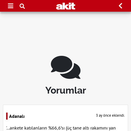
Yorumlar
3 ay önce eklendi.
Adanalı
'...ankete katılanların %66,6’sı (üç tane altı rakamını yan