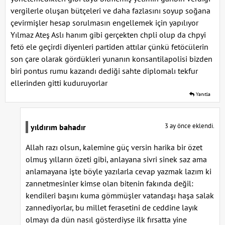
vergilerle oluşan bütçeleri ve daha fazlasını soyup soğana
çevirmişler hesap sorulmasın engellemek için yapılıyor
Yılmaz Ateş Aslı hanım gibi gerçekten chpli olup da chpyi
fetö ele geçirdi diyenleri partiden attılar çünkü fetöcülerin
son çare olarak gördükleri yunanın konsantilapolisi bizden
biri pontus rumu kazandı dediği sahte diplomalı tekfur
ellerinden gitti kuduruyorlar
Yanıtla
3 ay önce eklendi.
yıldırım bahadır
Allah razı olsun, kalemine güç versin harika bir özet
olmuş yılların özeti gibi, anlayana sivri sinek saz ama
anlamayana işte böyle yazılarla cevap yazmak lazım ki
zannetmesinler kimse olan bitenin fakında değil:
kendileri başını kuma gömmüşler vatandaşı haşa salak
zannediyorlar, bu millet ferasetini de ceddine layık
olmayı da dün nasıl gösterdiyse ilk fırsatta yine