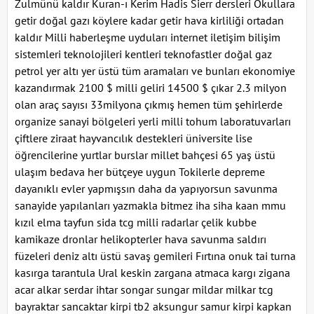
Zulmünü kaldır Kuran-ı Kerim Hadis Sierr dersleri Okullara
getir doğal gazı köylere kadar getir hava kirliliği ortadan
kaldır Milli haberleşme uyduları internet iletişim bilişim
sistemleri teknolojileri kentleri teknofastler doğal gaz
petrol yer altı yer üstü tüm aramaları ve bunları ekonomiye
kazandırmak 2100 $ milli geliri 14500 $ çıkar 2.3 milyon
olan araç sayısı 33milyona çıkmış hemen tüm şehirlerde
organize sanayi bölgeleri yerli milli tohum laboratuvarları
çiftlere ziraat hayvancılık destekleri üniversite lise
öğrencilerine yurtlar burslar millet bahçesi 65 yaş üstü
ulaşım bedava her bütçeye uygun Tokilerle depreme
dayanıklı evler yapmışsın daha da yapıyorsun savunma
sanayide yapılanları yazmakla bitmez iha siha kaan mmu
kızıl elma tayfun sida tcg milli radarlar çelik kubbe
kamikaze dronlar helikopterler hava savunma saldırı
füzeleri deniz altı üstü savaş gemileri Fırtına onuk tai turna
kasırga tarantula Ural keskin zargana atmaca kargı zigana
acar alkar serdar ihtar songar sungar mildar milkar tcg
bayraktar sancaktar kirpi tb2 aksungur samur kirpi kapkan