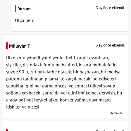
3 ay önce eklendi.
Yorum
Ölçü ne ?
3 ay önce eklendi.
Mülayim T
Ülke kotu yönetiliyor diyenler belli, örgüt uzantıları,
yiyiciler, dis odaklı fonlu mahsulleri, kısaca muhalefetin
yuzde 99 u, zırt pırt darbe olacak, bir başbakan, bir medya
patronu tarafından pijama ile karşılanacak, belediyeleri
yaptıkları gibi her darbe oncesi ve sonrasi ülkeyi soyup
soğana çevirecek, sonra da ver elini imf kemal derwish, bu
arada bol bol heykel alkol konser yağma gayrimeşru
ilişkiler ve nicesi
Yanıtla