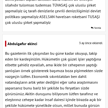
silahıdır tulomsas tudemsas TÜVASAŞ çok uluslu şirket
yapmaliyiz üç tarafı denizlerle çevrili denizciligimizi devlet
politikası yapmaliyiz ASELSAN havelsan roketsani TUSAŞi
çok uluslu şirket yapmaliyiz
Yanıtla
3 ay önce eklendi.
Abdulgafur ekinci
Bu gazetenin ilk çıkışından bu güne kadar okuyup, takip
eden bir kardeşinizim. Hükümetin çok güzel işler yaptığına
elbette şahidiz eyvallah, ama ikide bir cehepenın yaptığı
yanlışları örnek göstererek başımıza boza pişirmekten sizde
vazgeçin lütfen. Ekonomik sıkıntılatdan ben dahil
vatandaşların artık yeter dediğini eğer saha araştırmasını
yaparsanız bunu bariz bir şekilde bu feryatları sizde
görürsünüz. Akitin duruşunu biliyorum lütfen tarafınız ve
eleştırınız cehepe kadar insaf dairesi içinde birazda açık bir
şekilde hükümete yünelikde olsun, millet bunuda görsün