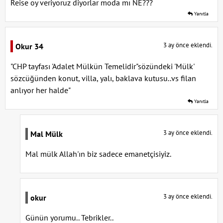
Reise oy veriyoruz diyorlar moda mı NE???
Yanıtla
3 ay önce eklendi.
Okur 34
"CHP tayfası 'Adalet Mülkün Temelidir"sözündeki 'Mülk'
sözcüğünden konut, villa, yalı, baklava kutusu..vs filan
anlıyor her halde"
Yanıtla
3 ay önce eklendi.
Mal Mülk
Mal mülk Allah'ın biz sadece emanetçisiyiz.
3 ay önce eklendi.
okur
Günün yorumu.. Tebrikler..