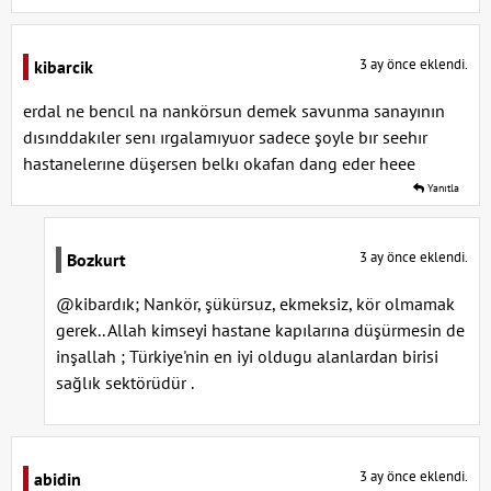
3 ay önce eklendi.
kibarcik
erdal ne bencıl na nankörsun demek savunma sanayının
dısınddakıler senı ırgalamıyuor sadece şoyle bır seehır
hastanelerıne düşersen belkı okafan dang eder heee
Yanıtla
3 ay önce eklendi.
Bozkurt
@kibardık; Nankör, şükürsuz, ekmeksiz, kör olmamak
gerek.. Allah kimseyi hastane kapılarına düşürmesin de
inşallah ; Türkiye'nin en iyi oldugu alanlardan birisi
sağlık sektörüdür .
3 ay önce eklendi.
abidin