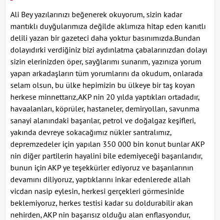
Ali Bey yazılarınızı beğenerek okuyorum, sizin kadar
mantıklı duyğularımıza değilde aklımıza hitap eden kanıtlı
delili yazan bir gazeteci daha yoktur basınımızda.Bundan
dolayıdırki verdiğiniz bizi aydınlatma çabalarınızdan dolayı
sizin elerinizden öper, sayğlarımı sunarım, yazınıza yorum
yapan arkadaşların tüm yorumlarını da okudum, onlarada
selam olsun, bu ülke hepimizin bu ülkeye bir taş koyan
herkese minnettarız,AKP nin 20 yılda yaptıkları ortadadır,
havaalanları, köprüler, hastaneler, demiryolları, savunma
sanayi alanındaki başarılar, petrol ve doğalgaz keşifleri,
yakında devreye sokacağımız nükler santralımız,
depremzedeler için yapılan 350 000 bin konut bunlar AKP
nin diğer partilerin hayalini bile edemiyeceği başarılarıdır,
bunun için AKP ye teşekkürler ediyoruz ve başarılarının
devamını diliyoruz, yaptıklarını inkar edenlerede allah
vicdan nasip eylesin, herkesi gerçekleri görmesinide
beklemiyoruz, herkes testisi kadar su doldurabilir akan
nehirden, AKP nin başarısız olduğu alan enflasyondur,