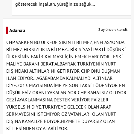
gösterecek inşallah, yüreğinize sağlık...
3 ay önce eklendi.
Adanalı
CHP VARKEN BU ÜLKEDE SIKINTI BİTMEZ,ENFLASYONDA
BİTMEZ,HIRSIZLIKTA BİTMEZ...BİR SİYASİ PARTİ DÜŞÜNKİ
ÜLKESİNİN FAKİR KALMASI İÇİN EMEK HARCIYOR...ESKİ
MALİYE BAKANI BERAT ALBAYRAK TÜRKİYENİN YURT
DIŞINDAKİ ALTINLARINI GETİRİYOR CHP ONU DÜŞMAN
İLAN EDİYOR...AĞABABAMDA KALMALIYDI ALTINLAR
DİYE.2013 MAYISINDA İMF YE SON TAKSİT ÖDENİYOR EN
DÜŞÜK FAİZ ORANI YAKALANIYOR CHP RAHATSIZ OLUYOR
GEZİ AYAKLANMASINA DESTEK VERİYOR FAİZLER
YÜKSELSİN DİYE.TÜRKİYEYE GELECEK OLAN ARAP
SERMAYESİNİ İSTEMİYOR ÖZ VATANLARI OLAN YURT
DIŞINA KANALİZE EDİYOR.HİZMETE DUYARSIZ OLAN
KİTLESİNDEN OY ALABİLİYOR.