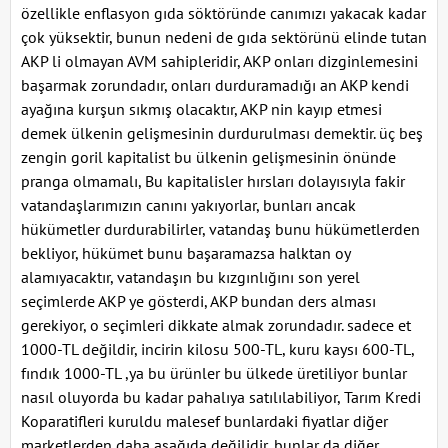
özellikle enflasyon gıda söktöründe canımızı yakacak kadar
çok yüksektir, bunun nedeni de gıda sektörünü elinde tutan
AKP li olmayan AVM sahipleridir, AKP onları dizginlemesini
başarmak zorundadır, onları durduramadığı an AKP kendi
ayağına kurşun sıkmış olacaktır, AKP nin kayıp etmesi
demek ülkenin gelişmesinin durdurulması demektir. üç beş
zengin goril kapitalist bu ülkenin gelişmesinin önünde
pranga olmamalı, Bu kapitalisler hırsları dolayısıyla fakir
vatandaşlarımızın canını yakıyorlar, bunları ancak
hükümetler durdurabilirler, vatandaş bunu hükümetlerden
bekliyor, hükümet bunu başaramazsa halktan oy
alamıyacaktır, vatandaşın bu kızgınlığını son yerel
seçimlerde AKP ye gösterdi, AKP bundan ders alması
gerekiyor, o seçimleri dikkate almak zorundadır. sadece et
1000-TL değildir, incirin kilosu 500-TL, kuru kaysı 600-TL,
fındık 1000-TL ,ya bu ürünler bu ülkede üretiliyor bunlar
nasıl oluyorda bu kadar pahalıya satılılabiliyor, Tarım Kredi
Koparatifleri kuruldu malesef bunlardaki fiyatlar diğer
marketlerden daha aşağıda değilidir, bunlar da diğer