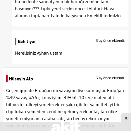
bu nedenle sandalyenin bir bacağı zemine tam
basmıyor??? Tıpkı yerel seçim öncesi Ataturk Hava
alanına toplanan Tv lerin karşısında Emeklililerimizin
3 ay önce eklendi.
Bah tıyar
Nerelisiniz Ayhan ustam
3 ay önce eklendi.
Hüseyin Alp
Geçen gün de Erdoğan mı yavaşmı diye surmuşlar. Erdoğan
%49 yavaş %56 çıkmış iyi mi 49+56=105 ve matematik
bilmezler ülkeyi yönetecekler şaka gibiler ya millet iyi bir
chp tokatı yemeden kendine gelmeyecek anlaşılan ülke
x
yönetilemiyor ama araba satışları her ay rekor kırıyor
sokaklarda park etcek yer yok park için herkes birbirini