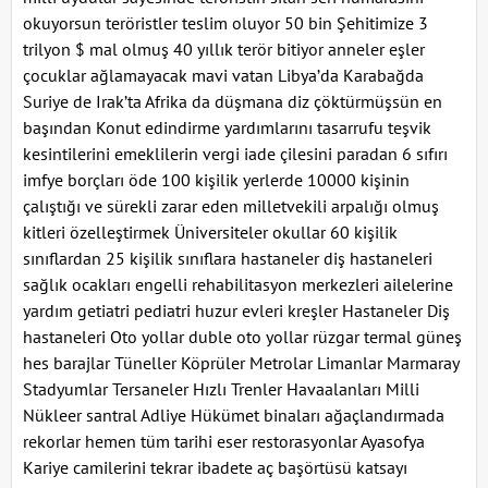
okuyorsun teröristler teslim oluyor 50 bin Şehitimize 3
trilyon $ mal olmuş 40 yıllık terör bitiyor anneler eşler
çocuklar ağlamayacak mavi vatan Libya’da Karabağda
Suriye de Irak’ta Afrika da düşmana diz çöktürmüşsün en
başından Konut edindirme yardımlarını tasarrufu teşvik
kesintilerini emeklilerin vergi iade çilesini paradan 6 sıfırı
imfye borçları öde 100 kişilik yerlerde 10000 kişinin
çalıştığı ve sürekli zarar eden milletvekili arpalığı olmuş
kitleri özelleştirmek Üniversiteler okullar 60 kişilik
sınıflardan 25 kişilik sınıflara hastaneler diş hastaneleri
sağlık ocakları engelli rehabilitasyon merkezleri ailelerine
yardım getiatri pediatri huzur evleri kreşler Hastaneler Diş
hastaneleri Oto yollar duble oto yollar rüzgar termal güneş
hes barajlar Tüneller Köprüler Metrolar Limanlar Marmaray
Stadyumlar Tersaneler Hızlı Trenler Havaalanları Milli
Nükleer santral Adliye Hükümet binaları ağaçlandırmada
rekorlar hemen tüm tarihi eser restorasyonlar Ayasofya
Kariye camilerini tekrar ibadete aç başörtüsü katsayı