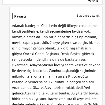
Yanıtla
3 ay önce eklendi.
Payaslı
Adanalı kardeşim, Chplilerin değil ülkeye kendilerine,
kendi partilerine, kendi seçmenlerine faydası yok,
olmaz, olamaz da. Chp hizipler partisidir, Chp makam,
mevki kapma partisidir. Chp'ye giren siyaset için, hizmet
için girmiyor. Zengin olmak, laik gibi yaşamak için
giriyor. Önceki Genel Başkana, Deniz Baykal gidecek
sen geleceksin dendi, ne o ne de başkaları ses
çıkartmadı. Aday yaptıkları İnce'yi sahte kaset ve dekont
ile devre dışı bıraktılar. Cumhurbaşkanılığı seçiminde
mikrofonlara, onlara inanmayın siz Kılıçdaroğlu
kazandı diyenler şaibeli kurultay ile hançeri sapladı.
Ardından da, Si...r et Alevi lobisini yıktık dedi. Yeri
gelince Alevileri bile kullanır bunlar. Bu yıllardır böyle,
birbirlerinin kuyusunu kazmaktan sıra ülkeye, millete,
devlete gelmiyor. Çünkü Chp'de siyaset yapmak "NİMET