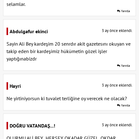
selamlar.
Yanıtla
3 ay önce eklendi.
Abdulgafur ekinci
Sayin Ali Bey kardeşim 20 senrdır akit gazetesını okuyan ve
takip eden bir kardeşimiz hükümetin gözel işler
yaptığınabizdr
Yanıtla
3 ay önce eklendi.
Hayri
Ne yirtiniyorsun ki tuvalet terliğine oy verecek ne olacak?
Yanıtla
3 ay önce eklendi.
DOĞRU VATANDAŞ...!
OLURMU ALİ BEY ,HERŞEY OKADAR GÜZEL ,OKDAR