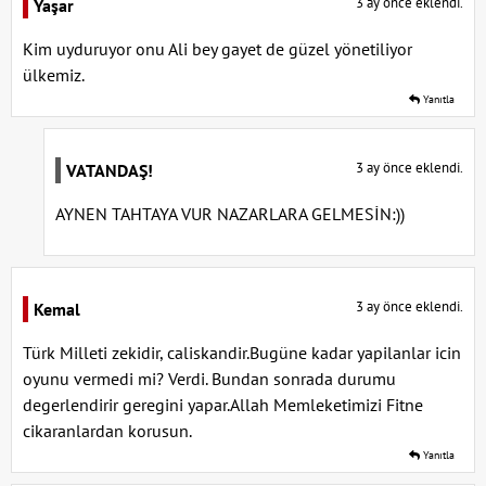
3 ay önce eklendi.
Yaşar
Kim uyduruyor onu Ali bey gayet de güzel yönetiliyor
ülkemiz.
Yanıtla
3 ay önce eklendi.
VATANDAŞ!
AYNEN TAHTAYA VUR NAZARLARA GELMESİN:))
3 ay önce eklendi.
Kemal
Türk Milleti zekidir, caliskandir.Bugüne kadar yapilanlar icin
oyunu vermedi mi? Verdi. Bundan sonrada durumu
degerlendirir geregini yapar.Allah Memleketimizi Fitne
cikaranlardan korusun.
Yanıtla