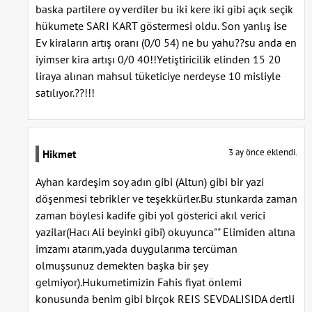
baska partilere oy verdiler bu iki kere iki gibi açık seçik
hükumete SARI KART göstermesi oldu. Son yanlış ise
Ev kiraların artış oranı (0/0 54) ne bu yahu??su anda en
iyimser kira artışı 0/0 40!!Yetiştiricilik elinden 15 20
liraya alınan mahsul tüketiciye nerdeyse 10 misliyle
satılıyor.??!!!
3 ay önce eklendi.
Hikmet
Ayhan kardeşim soy adın gibi (Altun) gibi bir yazi
döşenmesi tebrikler ve teşekkürler.Bu stunkarda zaman
zaman böylesi kadife gibi yol gösterici akıl verici
yazilar(Hacı Ali beyinki gibi) okuyunca"" Elimiden altına
imzamı atarım,yada duygularıma tercüman
olmuşsunuz demekten başka bir şey
gelmiyor).Hukumetimizin Fahis fiyat önlemi
konusunda benim gibi birçok REIS SEVDALISIDA dertli