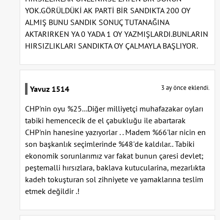
YOK.GÖRÜLDÜKİ AK PARTİ BİR SANDIKTA 200 OY
ALMIŞ BUNU SANDIK SONUÇ TUTANAĞINA
AKTARIRKEN YA 0 YADA 1 OY YAZMIŞLARDI.BUNLARIN
HIRSIZLIKLARI SANDIKTA OY ÇALMAYLA BAŞLIYOR.
3 ay önce eklendi.
Yavuz 1514
CHP'nin oyu %25...Diğer milliyetçi muhafazakar oyları
tabiki hemencecik de el çabukluğu ile abartarak
CHP'nin hanesine yazıyorlar . . Madem %66'lar nicin en
son başkanlık seçimlerinde %48'de kaldılar.. Tabiki
ekonomik sorunlarımız var fakat bunun çaresi devlet;
peştemalli hırsızlara, baklava kutucularina, mezarlıkta
kadeh tokuşturan sol zihniyete ve yamaklarına teslim
etmek değildir .!