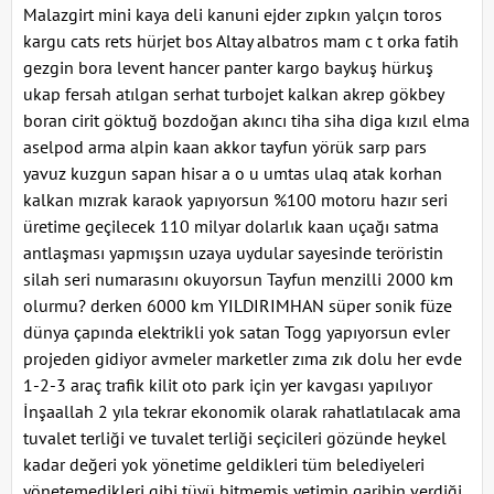
Malazgirt mini kaya deli kanuni ejder zıpkın yalçın toros
kargu cats rets hürjet bos Altay albatros mam c t orka fatih
gezgin bora levent hancer panter kargo baykuş hürkuş
ukap fersah atılgan serhat turbojet kalkan akrep gökbey
boran cirit göktuğ bozdoğan akıncı tiha siha diga kızıl elma
aselpod arma alpin kaan akkor tayfun yörük sarp pars
yavuz kuzgun sapan hisar a o u umtas ulaq atak korhan
kalkan mızrak karaok yapıyorsun %100 motoru hazır seri
üretime geçilecek 110 milyar dolarlık kaan uçağı satma
antlaşması yapmışsın uzaya uydular sayesinde teröristin
silah seri numarasını okuyorsun Tayfun menzilli 2000 km
olurmu? derken 6000 km YILDIRIMHAN süper sonik füze
dünya çapında elektrikli yok satan Togg yapıyorsun evler
projeden gidiyor avmeler marketler zıma zık dolu her evde
1-2-3 araç trafik kilit oto park için yer kavgası yapılıyor
İnşaallah 2 yıla tekrar ekonomik olarak rahatlatılacak ama
tuvalet terliği ve tuvalet terliği seçicileri gözünde heykel
kadar değeri yok yönetime geldikleri tüm belediyeleri
yönetemedikleri gibi tüyü bitmemiş yetimin garibin verdiği