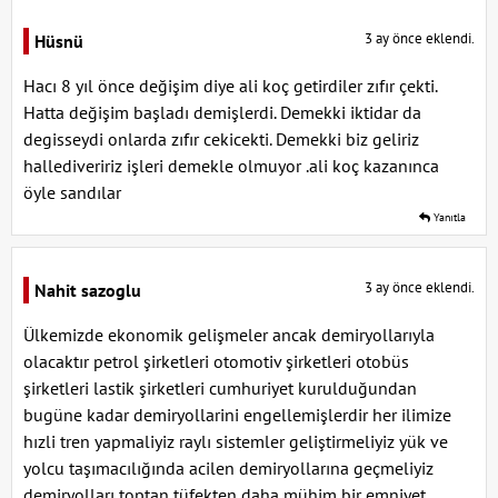
3 ay önce eklendi.
Hüsnü
Hacı 8 yıl önce değişim diye ali koç getirdiler zıfır çekti.
Hatta değişim başladı demişlerdi. Demekki iktidar da
degisseydi onlarda zıfır cekicekti. Demekki biz geliriz
hallediveririz işleri demekle olmuyor .ali koç kazanınca
öyle sandılar
Yanıtla
3 ay önce eklendi.
Nahit sazoglu
Ülkemizde ekonomik gelişmeler ancak demiryollarıyla
olacaktır petrol şirketleri otomotiv şirketleri otobüs
şirketleri lastik şirketleri cumhuriyet kurulduğundan
bugüne kadar demiryollarini engellemişlerdir her ilimize
hızli tren yapmaliyiz raylı sistemler geliştirmeliyiz yük ve
yolcu taşımacılığında acilen demiryollarına geçmeliyiz
demiryolları toptan tüfekten daha mühim bir emniyet