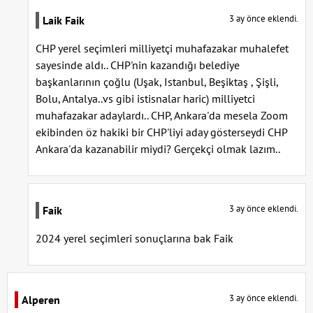
3 ay önce eklendi.
Laik Faik
CHP yerel seçimleri milliyetçi muhafazakar muhalefet
sayesinde aldı.. CHP'nin kazandığı belediye
başkanlarının çoğlu (Uşak, Istanbul, Beşiktaş , Şişli,
Bolu, Antalya..vs gibi istisnalar haric) milliyetci
muhafazakar adaylardı.. CHP, Ankara'da mesela Zoom
ekibinden öz hakiki bir CHP'liyi aday gösterseydi CHP
Ankara'da kazanabilir miydi? Gerçekçi olmak lazım..
3 ay önce eklendi.
Faik
2024 yerel seçimleri sonuçlarına bak Faik
3 ay önce eklendi.
Alperen