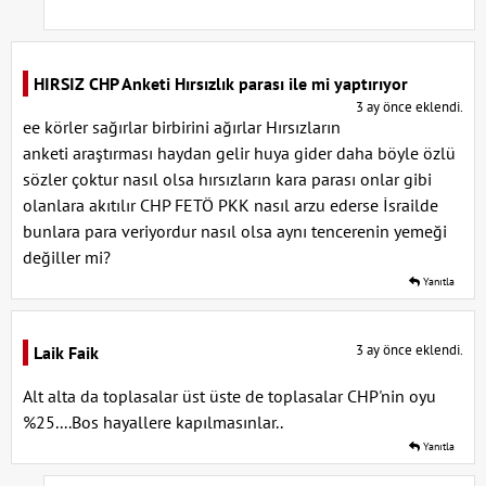
HIRSIZ CHP Anketi Hırsızlık parası ile mi yaptırıyor
3 ay önce eklendi.
ee körler sağırlar birbirini ağırlar Hırsızların
anketi araştırması haydan gelir huya gider daha böyle özlü
sözler çoktur nasıl olsa hırsızların kara parası onlar gibi
olanlara akıtılır CHP FETÖ PKK nasıl arzu ederse İsrailde
bunlara para veriyordur nasıl olsa aynı tencerenin yemeği
değiller mi?
Yanıtla
3 ay önce eklendi.
Laik Faik
Alt alta da toplasalar üst üste de toplasalar CHP'nin oyu
%25....Bos hayallere kapılmasınlar..
Yanıtla