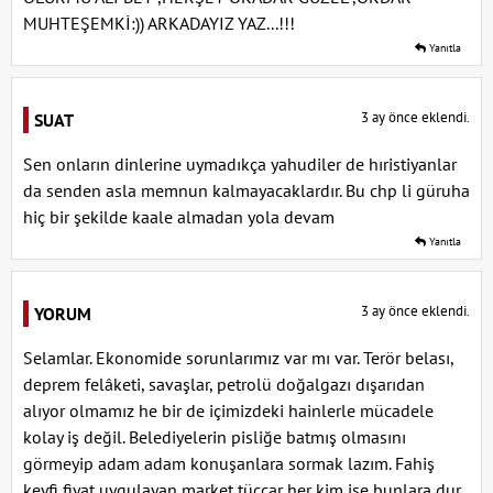
MUHTEŞEMKİ:)) ARKADAYIZ YAZ...!!!
Yanıtla
3 ay önce eklendi.
SUAT
Sen onların dinlerine uymadıkça yahudiler de hıristiyanlar
da senden asla memnun kalmayacaklardır. Bu chp li güruha
hiç bir şekilde kaale almadan yola devam
Yanıtla
3 ay önce eklendi.
YORUM
Selamlar. Ekonomide sorunlarımız var mı var. Terör belası,
deprem felâketi, savaşlar, petrolü doğalgazı dışarıdan
alıyor olmamız he bir de içimizdeki hainlerle mücadele
kolay iş değil. Belediyelerin pisliğe batmış olmasını
görmeyip adam adam konuşanlara sormak lazım. Fahiş
keyfi fiyat uygulayan market tüccar her kim ise bunlara dur