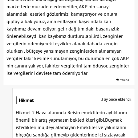
marketlerle mücadele edemediler, AKP nin sanayi
alanındaki eserleri gözlerimizi kamaştırıyor ve onlara
gıptayla bakıyoruz, ama enflasyon kaşısındaki kan
kayıbımız devam ediyor, gelir dağılımıdaki başarısızlık
önlenebilseydi kan kayıbımz durdurulabilirdi, zenginler
vergilerin ödemiyerek teşvikler alarak dahada zengin
olurken , bütçeye yansımayan zenginlerden alınamıyan
vergiler fakir kesime sunulamıyor, bu durumda en çok AKP
nin canını yakıyor, fakirler vergilerini tam ödüyor, zenginler
ise vergilerini devlete tam ödemiyorlar
Yanıtla
3 ay önce eklendi.
Hikmet
Hikmet 2.Hava alanında Reisin emeklilerin aylıklarını
önemli bir artış yapmasın bekledikleri gibi.Duymak
istedikleri müjdeyi alamayan Emekliler ve yakınlarını
birçoğu sandığa gitmeyip gidenlerinde ici sızlayacak