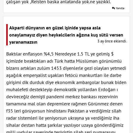
çalışan yok ,Reisten baska anlatanda yok.ne yazıkki.
Yanıtla
Akparti dünyanın en güzel işinide yapsa asla
onaylamayız diyen heykelcilerin ağzına kuş sütü versen
3 ay önce eklendi.
yaranamazsın
Baktılar enflasyon %4,5 Neredeyse 1.5 TL ye gelmiş $
içimizde bıraktıkları adı Türk hatta Müslüman görünümlü
bizans artıkları zulüm 1453 diyenlerle gezi olayları yetmedi
aşağılık emperyalist uşakları fetöcü mankurtları ile darbe
girişimi dik durduk diye ekonomik ambargolar bunak biden
muhalefeti destekleyip demokratik yollardan Erdoğan ı
devireceğiz demişti pandemi merkez bankası rezervinin
tamamına mal olan depremlere rağmen Görünmez denen
f35 leri görüyorsun hindistanı Pakistan a verdiğimiz silah
radar sistemleri ile yeniyorsun ukrayna ya verdiğimiz iha
sihalar destan hatta şarkılar yazılıyor uzaya gönderdiğimiz
milli uydular sayesinde teröristin silah seri numarasını