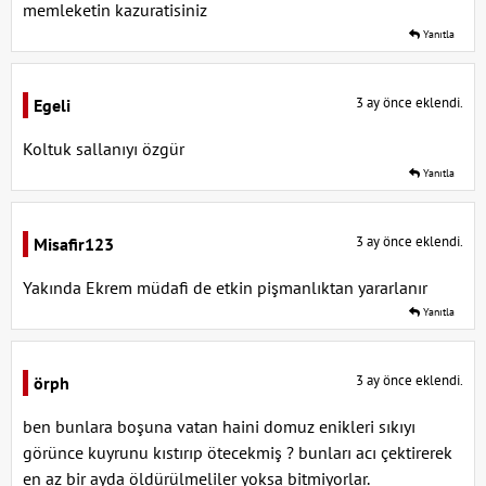
memleketin kazuratisiniz
Yanıtla
3 ay önce eklendi.
Egeli
Koltuk sallanıyı özgür
Yanıtla
3 ay önce eklendi.
Misafir123
Yakında Ekrem müdafi de etkin pişmanlıktan yararlanır
Yanıtla
3 ay önce eklendi.
örph
ben bunlara boşuna vatan haini domuz enikleri sıkıyı
görünce kuyrunu kıstırıp ötecekmiş ? bunları acı çektirerek
en az bir ayda öldürülmeliler yoksa bitmiyorlar.