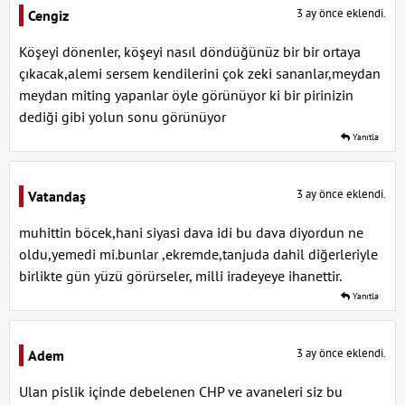
3 ay önce eklendi.
Cengiz
Köşeyi dönenler, köşeyi nasıl döndüğünüz bir bir ortaya
çıkacak,alemi sersem kendilerini çok zeki sananlar,meydan
meydan miting yapanlar öyle görünüyor ki bir pirinizin
dediği gibi yolun sonu görünüyor
Yanıtla
3 ay önce eklendi.
Vatandaş
muhittin böcek,hani siyasi dava idi bu dava diyordun ne
oldu,yemedi mi.bunlar ,ekremde,tanjuda dahil diğerleriyle
birlikte gün yüzü görürseler, milli iradeyeye ihanettir.
Yanıtla
3 ay önce eklendi.
Adem
Ulan pislik içinde debelenen CHP ve avaneleri siz bu