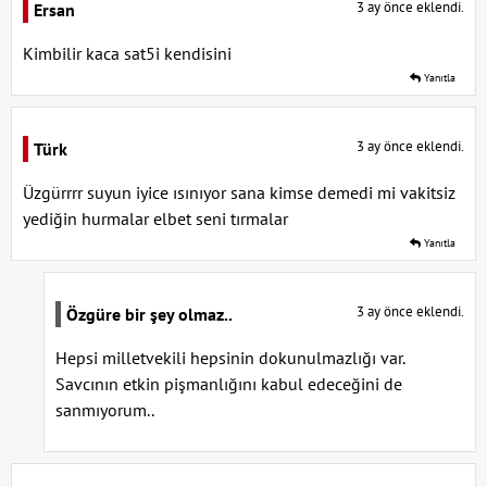
3 ay önce eklendi.
Ersan
Kimbilir kaca sat5i kendisini
Yanıtla
3 ay önce eklendi.
Türk
Üzgürrrr suyun iyice ısınıyor sana kimse demedi mi vakitsiz
yediğin hurmalar elbet seni tırmalar
Yanıtla
3 ay önce eklendi.
Özgüre bir şey olmaz..
Hepsi milletvekili hepsinin dokunulmazlığı var.
Savcının etkin pişmanlığını kabul edeceğini de
sanmıyorum..