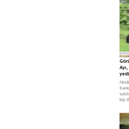
DÜNY
Gör
Ayı,
yed
Hind
Kank
saldı
kişi 