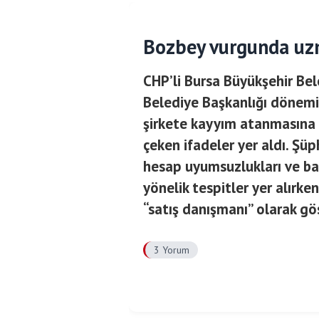
Bozbey vurgunda u
CHP’li Bursa Büyükşehir Be
Belediye Başkanlığı dönemi
şirkete kayyım atanmasına i
çeken ifadeler yer aldı. Şüp
hesap uyumsuzlukları ve bazı
yönelik tespitler yer alırk
“satış danışmanı” olarak gös
3 Yorum