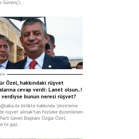
 Güvenç'i, ..
EM
r Özel, hakkındaki rüşvet
alarına cevap verdi: Lanet olsun..!
 verdiyse bunun neresi rüşvet?
Ağbaba ile birlikte hakkında 'zincirleme
lde rüşvet almak'tan fezleke düzenlenen
 Parti Genel Başkanı Özgür Özel,
s'te gaz..