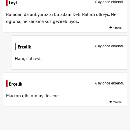
6 ay önce eklendi.
Leyl....
Buradan da anliyoruz ki bu adam Deli. Batirdi ülkeyi.. Ne
ogluna, ne karisina söz gecirebiliyor..
Yanıtla
6 ay önce eklendi.
Erçelik
Hangi 'ülkeyi'.
6 ay önce eklendi.
Erçelik
Macron gibi olmuş desene.
Yanıtla