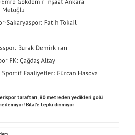
FK-Emre Gökdemir İnşaat Ankara
 Metoğlu
-Sakaryaspor: Fatih Tokail
asspor: Burak Demirkıran
por FK: Çağdaş Altay
 Sportif Faaliyetler: Gürcan Hasova
erispor taraftarı, 80 metreden yedikleri golü
edemiyor! Bilal’e tepki dinmiyor
dem