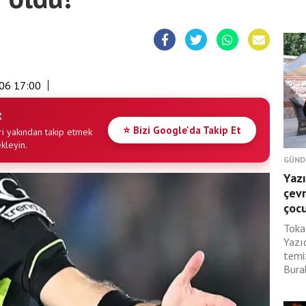
06 17:00
t
⭐ Bizi Google'da Takip Et
i yakından takip etmek
ekleyin.
GÜND
Yazı
çevr
çoc
Toka
Yazı
temi
Burak