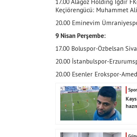
17.00 Alagöz Holding Iğdır 
Keçiörengücü: Muhammet Ali
20.00 Eminevim Ümraniyespor
9 Nisan Perşembe:
17.00 Boluspor-Özbelsan Siv
20.00 İstanbulspor-Erzurums
20.00 Esenler Erokspor-Amed
Spor
Kays
hazm
Gün