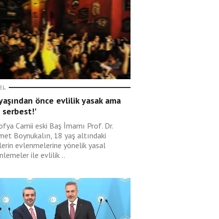
EL
yaşından önce evlilik yasak ama
 serbest!'
ofya Camii eski Baş İmamı Prof. Dr.
et Boynukalın, 18 yaş altındaki
lerin evlenmelerine yönelik yasal
lemeler ile evlilik ..