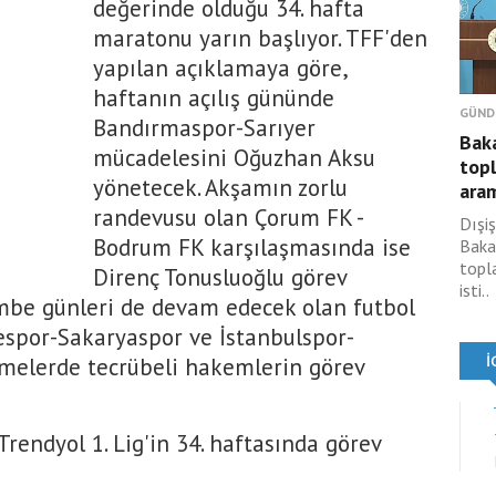
değerinde olduğu 34. hafta
maratonu yarın başlıyor. TFF'den
yapılan açıklamaya göre,
haftanın açılış gününde
GÜND
Bandırmaspor-Sarıyer
Baka
mücadelesini Oğuzhan Aksu
topl
yönetecek. Akşamın zorlu
aram
randevusu olan Çorum FK -
Dışiş
Bodrum FK karşılaşmasında ise
Baka
topla
Direnç Tonusluoğlu görev
isti..
be günleri de devam edecek olan futbol
espor-Sakaryaspor ve İstanbulspor-
şmelerde tecrübeli hakemlerin görev
rendyol 1. Lig'in 34. haftasında görev