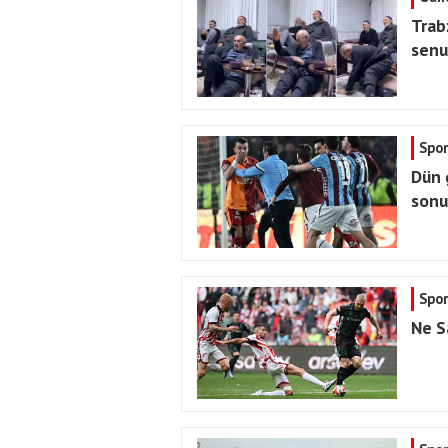
Trab
senun
Spor
Dün 
sonu
Spor
Ne S