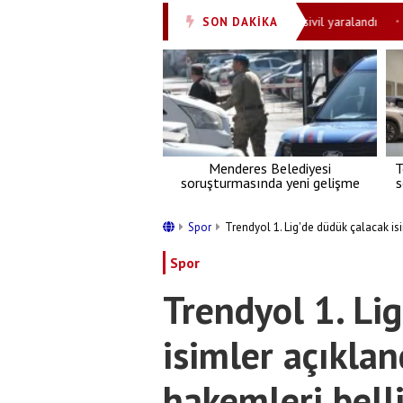
eni karar açıklandı
Husilerin saldırısında 11 sivil yaralandı
Tru
SON DAKİKA
•
•
Menderes Belediyesi
T
soruşturmasında yeni gelişme
s
Spor
Trendyol 1. Lig'de düdük çalacak isi
Spor
Trendyol 1. Li
isimler açıklan
hakemleri belli