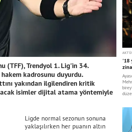
AKTÜ
'18 
 (TFF), Trendyol 1. Lig'in 34.
zina
k hakem kadrosunu duyurdu.
Ayas
ını yakından ilgilendiren kritik
Mehm
birey
cak isimler dijital atama yöntemiyle
düzen
Ligde normal sezonun sonuna
yaklaşılırken her puanın altın