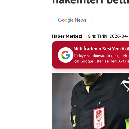
Haber Merkezi
Giriş Tarihi:
2026-04-
Milli İradenin Sesi Yeni Aki
Türkiye ve dünyadaki gelişmeler
için Google listenize Yeni Akit'i 