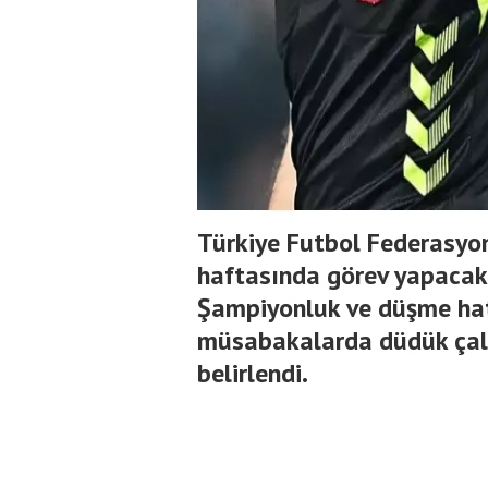
Türkiye Futbol Federasyonu
haftasında görev yapaca
Şampiyonluk ve düşme hatt
müsabakalarda düdük çala
belirlendi.