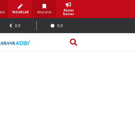
Resmi
ber
YAZARLAR
Abonelik
İlanlar
0.0
0.0