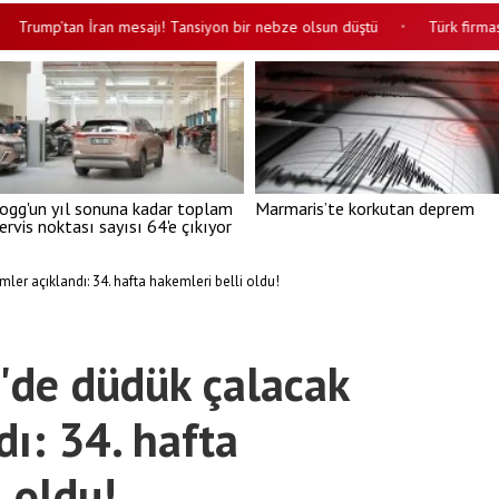
mp’tan İran mesajı! Tansiyon bir nebze olsun düştü
Türk firması BAE’
•
ogg'un yıl sonuna kadar toplam
Marmaris’te korkutan deprem
ervis noktası sayısı 64'e çıkıyor
mler açıklandı: 34. hafta hakemleri belli oldu!
g'de düdük çalacak
dı: 34. hafta
 oldu!