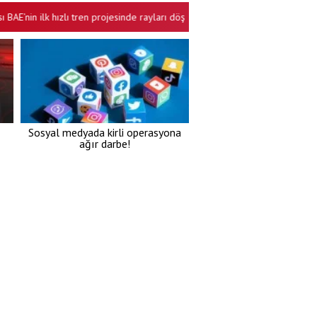
nin ilk hızlı tren projesinde rayları döşeyecek
Gazze için 15 maddelik 
•
Sosyal medyada kirli operasyona
ağır darbe!